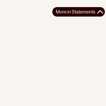
More in
Statements
More in
Statements
SOUTH AMERICA
STATEMENTS
2026-07-21
Ecuador’s Democracy Cannot Be Suspended
Statement from the Observatory of the Progressive
International