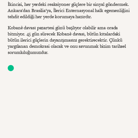
İkincisi, her yerdeki reaksiyoner güçlere bir sinyal göndermek.
Ankara'dan Brasilia'ya, İlerici Enternasyonal halk egemenliğini
tehdit edildiği her yerde korumaya hazırdır.
Kobanê davası pazartesi günü başlıyor olabilir ama orada
bitmiyor. 45 gün sürecek Kobanê davası, bütün kıtalardaki
bütün ilerici güçlerin dayanışmasını gerektirecektir. Çünkü
yargılanan demokrasi olacak ve onu savunmak bizim tarihsel
sorumluluğumuzdur.