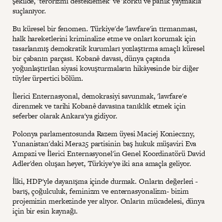
şekilde, 'terörizmi desteklemek' ve 'korku ve panik yaymakla'
suçlanıyor.
Bu küresel bir fenomen. Türkiye'de 'lawfare'in tırmanması,
halk hareketlerini kriminalize etme ve onları korumak için
tasarlanmış demokratik kurumları yozlaştırma amaçlı küresel
bir çabanın parçası. Kobanê davası, dünya çapında
yoğunlaştırılan siyasi kovuşturmaların hikâyesinde bir diğer
tüyler ürpertici bölüm.
İlerici Enternasyonal, demokrasiyi savunmak, 'lawfare'e
direnmek ve tarihi Kobanê davasına tanıklık etmek için
seferber olarak Ankara'ya gidiyor.
Polonya parlamentosunda Razem üyesi Maciej Konieczny,
Yunanistan'daki Mera25 partisinin baş hukuk müşaviri Eva
Ampazi ve İlerici Enternasyonel'in Genel Koordinatörü David
Adler'den oluşan heyet, Türkiye'ye iki ana amaçla geliyor.
İlki, HDP'yle dayanışma içinde durmak. Onların değerleri -
barış, çoğulculuk, feminizm ve enternasyonalizm- bizim
projemizin merkezinde yer alıyor. Onların mücadelesi, dünya
için bir esin kaynağı.