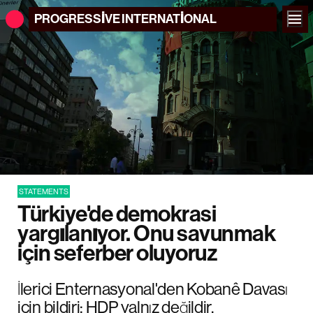
PROGRESSIVE
INTERNATIONAL
STATEMENTS
Türkiye'de demokrasi
yargılanıyor. Onu savunmak
için seferber oluyoruz
İlerici Enternasyonal'den Kobanê Davası
için bildiri: HDP yalnız değildir.