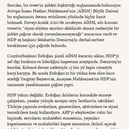
Savcılar, bu tweet'in şiddeti kışkırttığı suçlamasında bulunuyor.
Avrupa İnsan Hakları Mahkemesi'nin (AİHM) Büyük Dairesi
bu suçlamanın devam ettirilmesi yönünde hiçbir kanıt
bulmadı. Davayı Aralık 2020'de inceleyen AİHM, söz konusu
tweet'in "siyasi söylem sınırları dahilinde olması nedeniyle bir
şiddet çağrısı olarak yorumlanamayacağı" sonucuna vardı ve
HDP eş başkanı Selahattin Demirtaş'ın derhal serbest
bırakılması için çağrıda bulundu.
Cumhurbaşkanı Erdoğan şimdi AİHM kararını silme, HDP'yi
saf dışı bırakma ve liderliğini hapsetme arayışında. Demirtaş'ın
kendisi, Kobanê davası nedeniyle 15 bin yıl hapis cezasıyla
karşı karşıya. Bu arada Erdoğan'ın bir yıldan kısa süre önce
atadığı Yargıtay Başsavcısı, Anayasa Mahkemesi'ne HDP'nin
tamamen yasaklanması çağrısı yaptı.
HDP yalnız değildir. Erdoğan iktidarını konsolide etmeye
çalışırken, yasalar yoluyla savaşın veya 'lawfare'in taktikleri
Türkiye çapında avukatlara, gazetecilere, aktivistlere ve siyasi
temsilcilere karşı kullanılıyor. AKP'yi eleştirenler rutin bir
biçimde, savcıların muhalefeti ezmesinin, yayınları
kapatmasının ve muhabirleri hapse atmasının önünü açacak