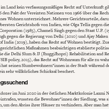
im Land kein verfassungsmäßiges Recht auf Unterkunft gib
6 den Pakt der Vereinten Nationen von 1966 über das Rech
es Wohnen unterzeichnet. Mehrere Gerichtsurteile, daru
Obersten Gerichtshofs von Indien, wie Olga Tellis gegen d
Corporation (1985), Chameli Singh gegen den Staat U.P. (1
gh gegen die Regierung von Delhi (2010) und Ajay Maken
of India (2019), haben das Recht auf Wohnen bestätigt. 
 gerichtlichen Maßnahmen beabsichtigen etablierte politis
e die Delhi Slum & JJ (JhuggiJhopri) Rehabilitation and R
SIB policy, 2015), das Recht auf Wohnraum für alle zu wah
 hat seinen Slumbewohnern*innen in der Stadt während d
in sehr willkürliches Schicksal beschert.
gssuchend
lldozer im Juni 2020 in der östlichen Marktkolonie Laxmi N
 eintrafen, wussten die Bewohner*innen der Siedlung, was s
, um den Abriss ihrer Häuser zu verhindern. Aber man hat