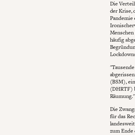
Die Vertei
der Krise,
Pandemie e
Ironischer
Menschen i
häufig abge
Begründung
Lockdowns 
"Tausende
abgerissen
(BSM), ein
(DHRTF) bi
Räumung."
Die Zwangs
für das Re
landesweit
zum Ende 