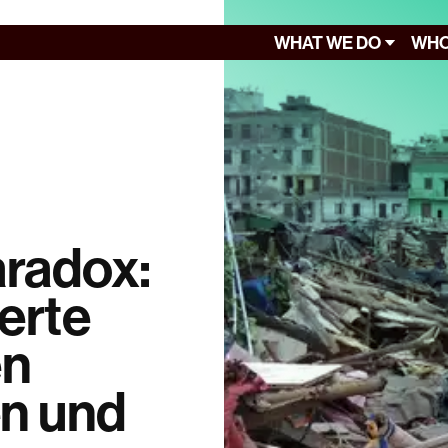
WHAT WE DO
WHO
radox:
ierte
en
n und