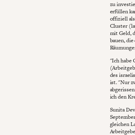
zu investi
erfüllen 
offiziell a
Cluster (l
mit Geld, 
bauen, die
Räumungen
"Ich habe 
(Arbeitgeb
des israel
ist. "Nur 
abgerissen
ich den Kr
Sunita De
September 2
gleichen L
Arbeitgebe