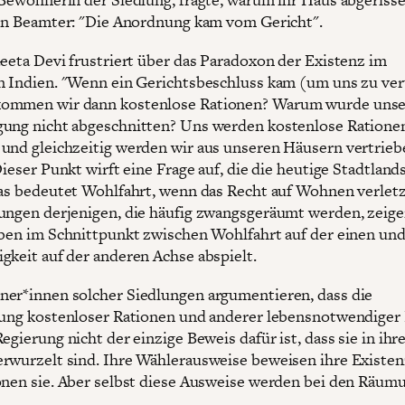
ein Beamter: "Die Anordnung kam vom Gericht".
Geeta Devi frustriert über das Paradoxon der Existenz im
n Indien. "Wenn ein Gerichtsbeschluss kam (um uns zu ver
ommen wir dann kostenlose Rationen? Warum wurde unse
ung nicht abgeschnitten? Uns werden kostenlose Ratione
und gleichzeitig werden wir aus unseren Häusern vertrieb
Dieser Punkt wirft eine Frage auf, die die heutige Stadtland
Was bedeutet Wohlfahrt, wenn das Recht auf Wohnen verletz
ungen derjenigen, die häufig zwangsgeräumt werden, zeige
eben im Schnittpunkt zwischen Wohlfahrt auf der einen un
gkeit auf der anderen Achse abspielt.
er*innen solcher Siedlungen argumentieren, dass die
lung kostenloser Rationen und anderer lebensnotwendiger
egierung nicht der einzige Beweis dafür ist, dass sie in ihr
rwurzelt sind. Ihre Wählerausweise beweisen ihre Existen
onen sie. Aber selbst diese Ausweise werden bei den Räum