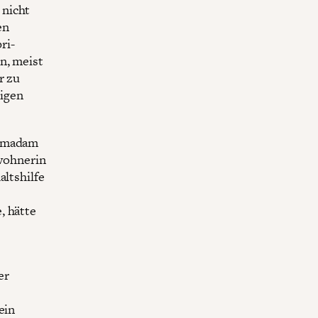
 nicht
en
ri-
n, meist
r zu
igen
r madam
ewohnerin
altshilfe
, hätte
er
ein