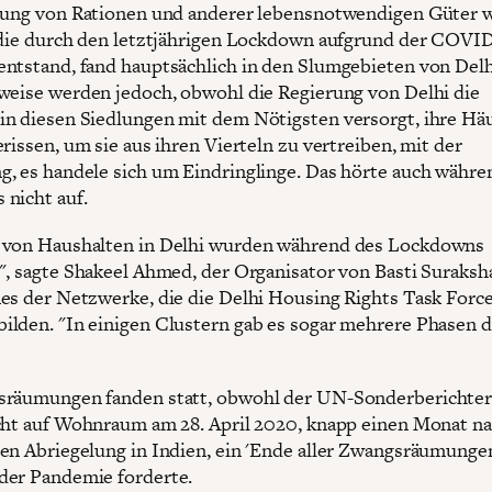
lung von Rationen und anderer lebensnotwendigen Güter 
 die durch den letztjährigen Lockdown aufgrund der COVID
ntstand, fand hauptsächlich in den Slumgebieten von Delhi
weise werden jedoch, obwohl die Regierung von Delhi die
n diesen Siedlungen mit dem Nötigsten versorgt, ihre Hä
rissen, um sie aus ihren Vierteln zu vertreiben, mit der
, es handele sich um Eindringlinge. Das hörte auch währe
nicht auf.
 von Haushalten in Delhi wurden während des Lockdowns
", sagte Shakeel Ahmed, der Organisator von Basti Suraks
es der Netzwerke, die die Delhi Housing Rights Task Forc
lden. "In einigen Clustern gab es sogar mehrere Phasen d
räumungen fanden statt, obwohl der UN-Sonderberichter
cht auf Wohnraum am 28. April 2020, knapp einen Monat na
en Abriegelung in Indien, ein 'Ende aller Zwangsräumungen
der Pandemie forderte.