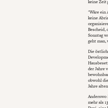
keine Zeit
"Wäre ein 
keine Abri
organisier
Bescheid, 
Sonntag wa
geht man, 
Die östlic
Developme
Hausbesetz
der Jahre 
bewohnbare
obwohl die
Jahre alte
Anderswo i
mehr als 1
Devi, eine