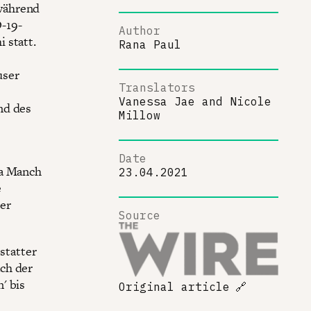
während
-19-
Author
 statt.
Rana Paul
user
Translators
Vanessa Jae
and
Nicole
nd des
Millow
Date
ha Manch
23.04.2021
e
er
Source
statter
ch der
' bis
Original article
🔗