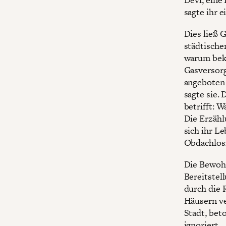
sagte ihr 
Dies ließ 
städtische
warum bek
Gasversorg
angeboten 
sagte sie. 
betrifft: 
Die Erzähl
sich ihr L
Obdachlosi
Die Bewohn
Bereitstel
durch die R
Häusern ve
Stadt, bet
ignoriert.