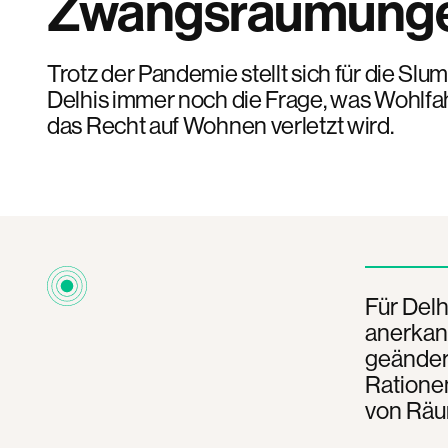
Zwangsräumung
Trotz der Pandemie stellt sich für die S
Delhis immer noch die Frage, was Wohlfa
das Recht auf Wohnen verletzt wird.
Für Delh
anerkann
geändert
Rationen
von Räu