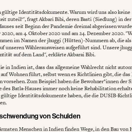
 gültige Identitätsdokumente. Warum wird uns also keine
it zuteil?", fragt Akbari Bibi, deren Basti (Siedlung) in de
Hauses seit Beginn der Pandemie dreimal abgerissen wurde
 2020, am 4. Oktober 2020 und am 24. Dezember 2020. "W
immen im Namen der jhuggi (Hütten)-Nummern ab, die als
uf unseren Wählerausweisen aufgeführt sind. Unsere jhugg
tität auf dem Land", erklärte Akbarai Bibi.
ie in Indien ist, dass das allgemeine Wahlrecht nicht auto
auf Wohnen führt, selbst wenn es Richtlinien gibt, die das
 vorsehen. Zum Beispiel haben die Bewohner*innen der S
e des Batla-Hauses immer noch keine Rehabilitation erhalt
 gültige Identitätsdokumente haben, die die DUSIB-Richtl
len.
rschwendung von Schulden
 ärmsten Menschen in Indien finden Wege, in den Bau von