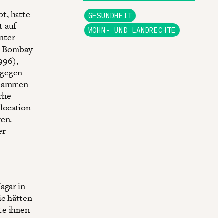
t, hatte
GESUNDHEIT
t auf
WOHN- UND LANDRECHTE
nter
ie Bombay
996),
 gegen
Zusammen
che
elocation
ren.
er
agar in
ie hätten
te ihnen