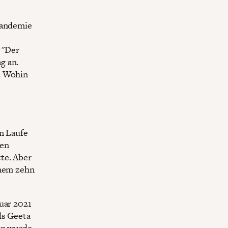
Pandemie
 "Der
g an.
. Wohin
Im Laufe
nen
te. Aber
inem zehn
uar 2021
ls Geeta
en wurde,