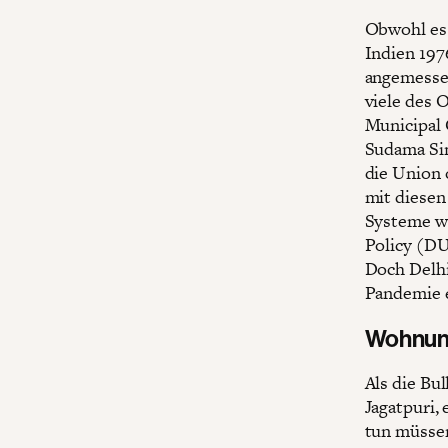
Obwohl es 
Indien 197
angemessen
viele des 
Municipal 
Sudama Sin
die Union 
mit diesen
Systeme wi
Policy (DU
Doch Delhi
Pandemie e
Wohnun
Als die Bu
Jagatpuri,
tun müssen