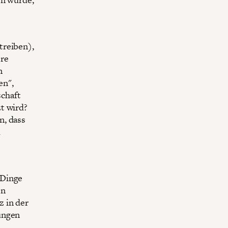
treiben),
re
n
en",
schaft
t wird?
n, dass
d
 Dinge
en
z in der
ungen