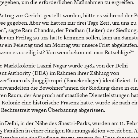
 gegeben, um die erforderlichen Maßnahmen zu ergreifen.
Antrag vor Gericht gestellt worden, hätte es während der 
sse gegeben. Aber wir hatten nur drei Tage Zeit, um uns zu
en", sagte Ram Chandra, der Pradhan (Leiter) der Siedlung.
der am Freitag zu uns hätte kommen sollen, kam am Samsta
r ein Feiertag und am Montag war unsere Frist abgelaufen
wenn es so eilig ist? Von wem bekommt man Ratschläge?"
he Marktkolonie Laxmi Nagar wurde 1982 von der Delhi
nt Authority (DDA) im Rahmen ihrer Zählung von
er*innen als jhuggijhropri (Barackenlager) identifiziert. 
verwandelten die Bewohner*innen der Siedlung diese in ei
n Raum, der Anspruch auf staatliche Dienstleistungen hat
 Kolonie eine historische Präsenz hatte, wurde sie nach e
n Rechtsstreit wegen Überbauung abgerissen.
n Delhi, in der Nähe des Shastri-Parks, wurden am 11. Febr
35 Familien in einer einzigen Räumungsaktion vertrieben. A
 Bewohnerin der Siedlung, fragte, warum ihr Haus abgeriss