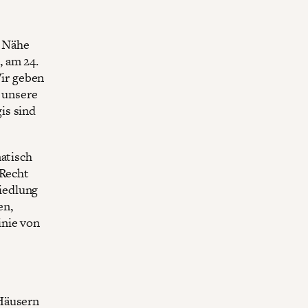
r Nähe
, am 24.
ir geben
 unsere
is sind
matisch
 Recht
iedlung
en,
inie von
 Häusern