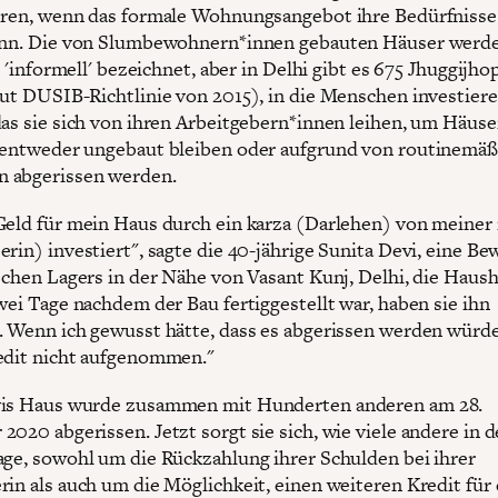
eren, wenn das formale Wohnungsangebot ihre Bedürfnisse
kann. Die von Slumbewohnern*innen gebauten Häuser werd
ls 'informell' bezeichnet, aber in Delhi gibt es 675 Jhuggijhop
aut DUSIB-Richtlinie von 2015), in die Menschen investiere
das sie sich von ihren Arbeitgebern*innen leihen, um Häuse
 entweder ungebaut bleiben oder aufgrund von routinemäß
 abgerissen werden.
Geld für mein Haus durch ein karza (Darlehen) von meine
erin) investiert", sagte die 40-jährige Sunita Devi, eine B
ischen Lagers in der Nähe von Vasant Kunj, Delhi, die Haush
zwei Tage nachdem der Bau fertiggestellt war, haben sie ihn
. Wenn ich gewusst hätte, dass es abgerissen werden würde
edit nicht aufgenommen."
vis Haus wurde zusammen mit Hunderten anderen am 28.
020 abgerissen. Jetzt sorgt sie sich, wie viele andere in d
age, sowohl um die Rückzahlung ihrer Schulden bei ihrer
rin als auch um die Möglichkeit, einen weiteren Kredit für 