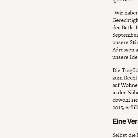
"Wir haben
Gerechtigke
des Batla-
September
unsere St
Adressen a
unsere Iden
Die Tragöd
zum Recht 
auf Wohnen
in der Näh
obwohl sie
2015, erfül
Eine Ve
Selbst die