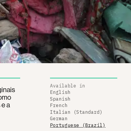
Available in
inais
English
como
Spanish
 e a
French
Italian (Standard)
German
Portuguese (Brazil)