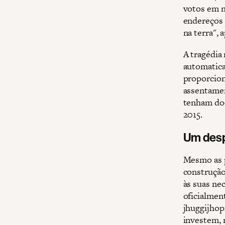
votos em n
endereços 
na terra", 
A tragédia 
automatica
proporcion
assentamen
tenham doc
2015.
Um desp
Mesmo as p
construção
às suas ne
oficialmen
jhuggijhop
investem, 