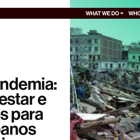
WHAT WE DO
WHO
andemia:
star e
s para
banos