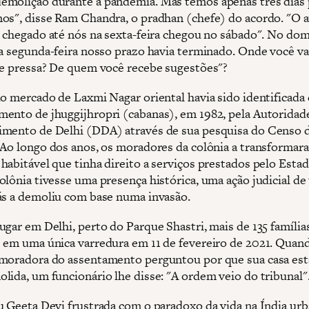
molição durante a pandemia. Mas temos apenas três dias 
os", disse Ram Chandra, o pradhan (chefe) do acordo. "O 
r chegado até nós na sexta-feira chegou no sábado". No do
na segunda-feira nosso prazo havia terminado. Onde você v
de pressa? De quem você recebe sugestões"?
do mercado de Laxmi Nagar oriental havia sido identificad
ento de jhuggijhropri (cabanas), em 1982, pela Autoridad
mento de Delhi (DDA) através de sua pesquisa do Censo 
 Ao longo dos anos, os moradores da colônia a transforma
habitável que tinha direito a serviços prestados pelo Esta
olônia tivesse uma presença histórica, uma ação judicial d
ás a demoliu com base numa invasão.
ugar em Delhi, perto do Parque Shastri, mais de 135 família
 em uma única varredura em 11 de fevereiro de 2021. Quan
moradora do assentamento perguntou por que sua casa est
lida, um funcionário lhe disse: "A ordem veio do tribunal"
u Geeta Devi frustrada com o paradoxo da vida na Índia urb