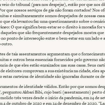
veio do tribunal (para nos despejar), então por que nos d
 Por que nossos serviços de gás não foram cortados? Nos o
tuitas e simultaneamente somos despejados de nossas casas
to que ela levantou faz uma questionamento sobre o cenár
neo: O que significa bem-estar se o direito à moradia for 
a daqueles que são frequentemente despejados mostra que
o no ponto de intersecção entre o bem-estar em um lado e a 
 outro.
tes de tais assentamentos argumentam que o forneciment
tuitas e outros bens essenciais fornecidos pelo governo não
ncia de que eles estão enraizados nas suas casas. Seus cart
 de eleitores comprovam a sua existência na cidade, eles a
estas carteiras de identidade são ignoradas durante os de
umentos de identidade válidos. Então por que somos des
", perguntou Akbari Bibi, cujo basti (assentamento) perto d
demolido três vezes desde o início da pandemia, em 24 de s
m 4 de outubro de 2020 e em 24 de dezembro de 2020. "L