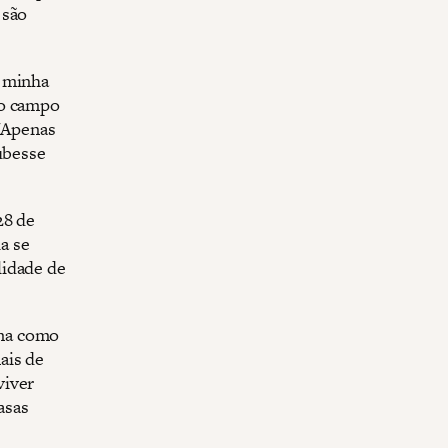
 são
a minha
do campo
 "Apenas
ubesse
28 de
a se
lidade de
rma como
ais de
viver
asas