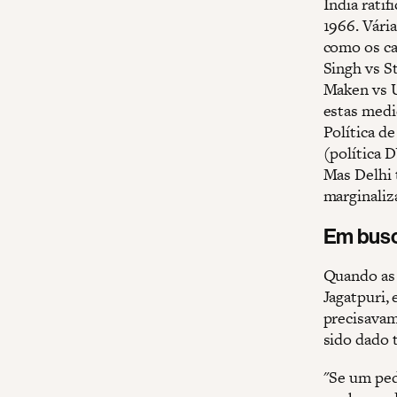
Índia rati
1966. Vária
como os ca
Singh vs St
Maken vs U
estas medi
Política de
(política 
Mas Delhi 
marginaliz
Em busc
Quando as 
Jagatpuri,
precisavam 
sido dado 
"Se um ped