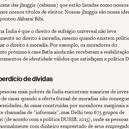
ome das jhuggis (cabanas) que estão listadas como nossos
nos nossos títulos de eleitor. Nossas jhuggis são nossa ide
apontou Akbarai Bibi.
na Índia é que o direito de sufrágio universal não leva
mente ao direito à moradia, mesmo quando existem polític
ar o direito à moradia. Por exemplo, os moradores do
to próximo à casa Batla ainda não receberam a reabilitaçã
umentos de identidade válidos que satisfaçam a política 
erdício de dívidas
essoas mais pobres da Índia encontram maneiras de invest
 de casas quando a oferta formal de moradias não consegu
cessidades. As casas construídas por moradores marginais s
te chamadas de "informais", mas Delhi tem 675 grupos de
ri (de acordo com a política DUSIB, 2015), onde as pessoas
normalmente com dinheiro emprestado de seus empregado