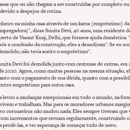
casas que ou não chegam a ser construídas por completo ou
devido a despejos de rotina.
inheiro na minha casa através de um karza (empréstimo) d
mpregadora)", disse Sunita Devi, 40 anos, uma residente 
 perto de Vasant Kunj, Delhi, que fornece ajuda doméstica.
após a conclusão da construção, eles a demoliram". Se eu so
 demolido, não teria aceito o empréstimo".
Sunita Devi foi demolida junto com centenas de outras, em 
e 2020. Agora, como muitas pessoas na mesma situação, el
anto com o pagamento de sua dívida, quanto com a possibi
outro empréstimo para outra casa.
 levou a mudanças excepcionais em todo o mundo, na fo
 vivem e trabalham. Mas para os moradores urbanos margin
ovo coronavírus não mudou nada. Eles sempre tiveram que 
 com incrementos que recuam regularmente, construindo c
a perdê-las, e ter esperança de começar tudo de novo.