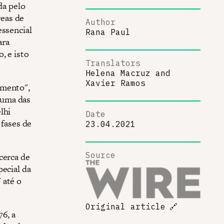
da pelo
eas de
Author
essencial
Rana Paul
ara
, e isto
Translators
Helena Macruz
and
Xavier Ramos
amento",
 uma das
lhi
Date
fases de
23.04.2021
Source
cerca de
pecial da
 até o
Original article
🔗
76, a