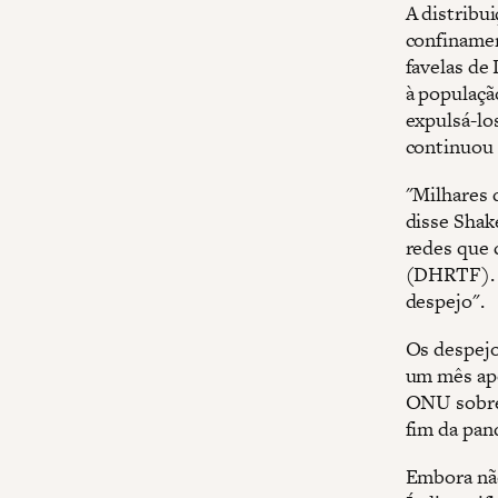
A distribui
confinamen
favelas de
à populaçã
expulsá-lo
continuou
"Milhares 
disse Shak
redes que 
(DHRTF). "
despejo".
Os despejo
um mês apó
ONU sobre 
fim da pan
Embora não