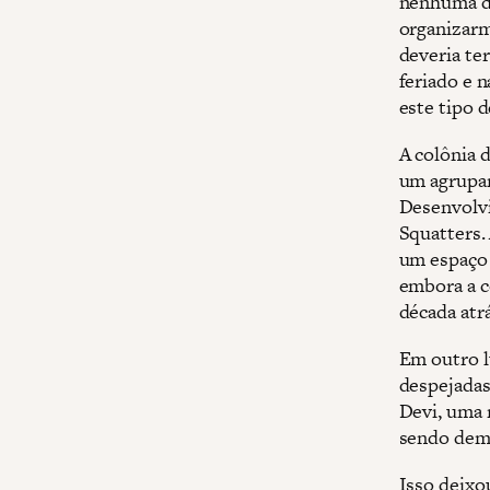
nenhuma de
organizarm
deveria te
feriado e 
este tipo 
A colônia 
um agrupam
Desenvolvi
Squatters.
um espaço 
embora a c
década atr
Em outro l
despejadas
Devi, uma 
sendo demo
Isso deixo