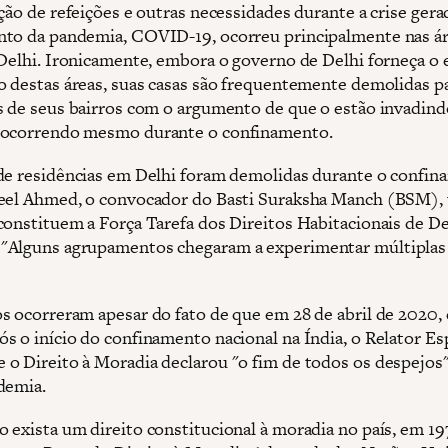
ção de refeições e outras necessidades durante a crise gera
to da pandemia, COVID-19, ocorreu principalmente nas ár
 Delhi. Ironicamente, embora o governo de Delhi forneça o 
o destas áreas, suas casas são frequentemente demolidas p
s de seus bairros com o argumento de que o estão invadindo
 ocorrendo mesmo durante o confinamento.
de residências em Delhi foram demolidas durante o confin
eel Ahmed, o convocador do Basti Suraksha Manch (BSM),
constituem a Força Tarefa dos Direitos Habitacionais de De
Alguns agrupamentos chegaram a experimentar múltiplas 
s ocorreram apesar do fato de que em 28 de abril de 2020, 
s o início do confinamento nacional na Índia, o Relator Es
o Direito à Moradia declarou "o fim de todos os despejos"
demia.
 exista um direito constitucional à moradia no país, em 19