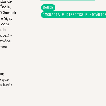
idas de
Índia,
SAÚDE
 ‘Chameli
"MORADIA E DIREITOS FUNDIÁRIO
 e ‘Ajay
o com
o da
opri) -
 todos.
anos
ar,
o que
s havia