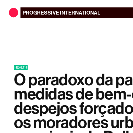
PROGRESSIVE
INTERNATIONAL
HEALTH
O paradoxo da p
medidas de bem-e
despejos forçado
os moradores ur