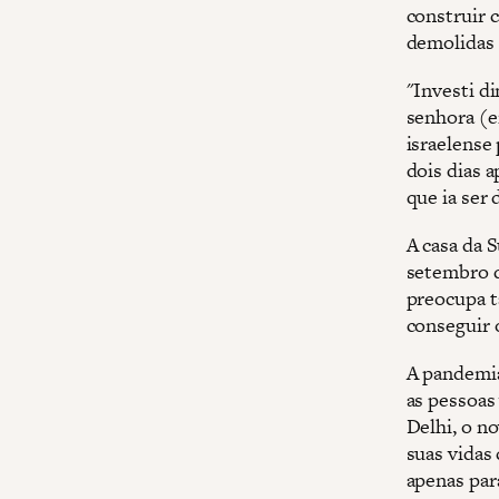
construir 
demolidas 
"Investi d
senhora (e
israelense
dois dias 
que ia ser
A casa da 
setembro d
preocupa t
conseguir 
A pandemia
as pessoas
Delhi, o n
suas vidas
apenas par