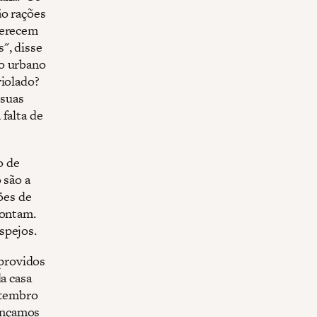
ão rações
ferecem
", disse
io urbano
violado?
 suas
falta de
o de
 são a
ões de
pontam.
spejos.
providos
a casa
etembro
ançamos