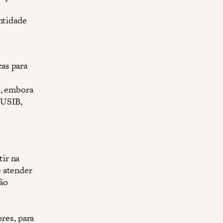
ntidade
as para
o, embora
DUSIB,
ir na
e atender
ão
res, para