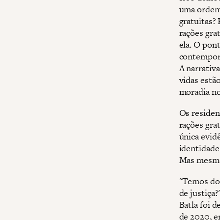
uma ordem 
gratuitas?
rações gra
ela. O pon
contemporâ
A narrativ
vidas estã
moradia no
Os residen
rações gra
única evidê
identidade
Mas mesmo 
"Temos doc
de justiça?
Batla foi 
de 2020, e