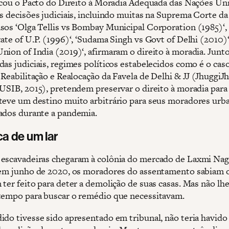
ficou o Pacto do Direito à Moradia Adequada das Nações Un
s decisões judiciais, incluindo muitas na Suprema Corte da 
sos ‘Olga Tellis vs Bombay Municipal Corporation (1985)‘,
ate of U.P. (1996)‘, ‘Sudama Singh vs Govt of Delhi (2010)‘
nion of India (2019)‘, afirmaram o direito à moradia. Junt
das judiciais, regimes políticos estabelecidos como é o cas
 Reabilitação e Realocação da Favela de Delhi & JJ (JhuggiJh
DUSIB, 2015), pretendem preservar o direito à moradia para
teve um destino muito arbitrário para seus moradores urb
ados durante a pandemia.
a de um lar
escavadeiras chegaram à colônia do mercado de Laxmi Nag
 em junho de 2020, os moradores do assentamento sabiam 
ter feito para deter a demolição de suas casas. Mas não lhe
tempo para buscar o remédio que necessitavam.
ido tivesse sido apresentado em tribunal, não teria havido