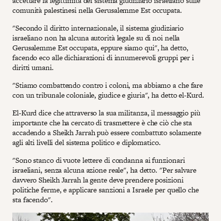
accettare la legittimità del sistema giudiziario israeliano sulle
comunità palestinesi nella Gerusalemme Est occupata.
"Secondo il diritto internazionale, il sistema giudiziario
israeliano non ha alcuna autorità legale su di noi nella
Gerusalemme Est occupata, eppure siamo qui", ha detto,
facendo eco alle dichiarazioni di innumerevoli gruppi per i
diritti umani.
"Stiamo combattendo contro i coloni, ma abbiamo a che fare
con un tribunale coloniale, giudice e giuria", ha detto el-Kurd.
El-Kurd dice che attraverso la sua militanza, il messaggio più
importante che ha cercato di trasmettere è che ciò che sta
accadendo a Sheikh Jarrah può essere combattuto solamente
agli alti livelli del sistema politico e diplomatico.
"Sono stanco di vuote lettere di condanna ai funzionari
israeliani, senza alcuna azione reale", ha detto. "Per salvare
davvero Sheikh Jarrah la gente deve prendere posizioni
politiche ferme, e applicare sanzioni a Israele per quello che
sta facendo".