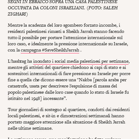
SEGNI IN EBRAICO SOPRA UNA CASA PALESTINESE
OCCUPATA DA COLONI ISRAELIANI. (FOTO: SALEH
ZIGHARI)
Mentre la scadenza del loro sgombero forzato incombe, i
residenti palestinesi rimasti a Sheikh Jarrah stanno facendo
tutto il possibile per portare l'attenzione internazionale sul
loro caso, e idealmente la pressione internazionale su Israele,
con la
campagna #SaveSheikhJarrah
.
L'hashtag ha
inondato i social media palestinesi per settimane
,
mentre gli attivisti del quartiere chiedono ai capi di stato e ai
sostenitori internazionali di fare pressione su Israele per porre
fine a quella che dicono essere una "Nakba [parola araba per
catastrofe, usata per descrivere l'espulsione di massa del
popolo palestinese dalle loro case quando lo stato di Israele fu
istituito nel 1948] incessante”.
Tour giornalieri di sostegno al quartiere, condotti dai residenti
locali palestinesi, e sit-in e dimostrazioni settimanali hanno
portato maggiore attenzione alla situazione di Sheikh Jarrah
nelle ultime settimane.