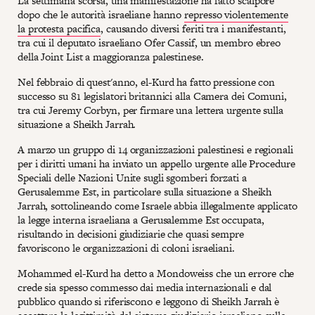
La settimana scorsa, una manifestazione ha fatto scalpore
dopo che le autorità israeliane hanno
represso violentemente
la protesta pacifica
, causando diversi feriti tra i manifestanti,
tra cui il deputato israeliano Ofer Cassif, un membro ebreo
della Joint List a maggioranza palestinese.
Nel febbraio di quest'anno, el-Kurd ha fatto pressione con
successo su 81 legislatori britannici alla Camera dei Comuni,
tra cui Jeremy Corbyn, per firmare una lettera urgente sulla
situazione a Sheikh Jarrah.
A marzo un gruppo di 14 organizzazioni palestinesi e regionali
per i diritti umani ha inviato un appello urgente alle Procedure
Speciali delle Nazioni Unite sugli sgomberi forzati a
Gerusalemme Est, in particolare sulla situazione a Sheikh
Jarrah, sottolineando come Israele abbia illegalmente applicato
la legge interna israeliana a Gerusalemme Est occupata,
risultando in decisioni giudiziarie che quasi sempre
favoriscono le organizzazioni di coloni israeliani.
Mohammed el-Kurd ha detto a Mondoweiss che un errore che
crede sia spesso commesso dai media internazionali e dal
pubblico quando si riferiscono e leggono di Sheikh Jarrah è