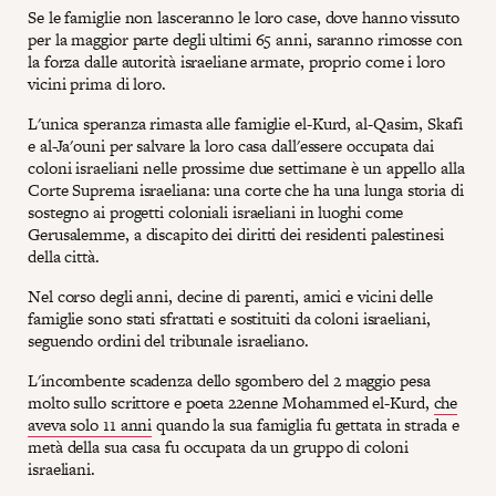
Se le famiglie non lasceranno le loro case, dove hanno vissuto
per la maggior parte degli ultimi 65 anni, saranno rimosse con
la forza dalle autorità israeliane armate, proprio come i loro
vicini prima di loro.
L'unica speranza rimasta alle famiglie el-Kurd, al-Qasim, Skafi
e al-Ja'ouni per salvare la loro casa dall'essere occupata dai
coloni israeliani nelle prossime due settimane è un appello alla
Corte Suprema israeliana: una corte che ha una lunga storia di
sostegno ai progetti coloniali israeliani in luoghi come
Gerusalemme, a discapito dei diritti dei residenti palestinesi
della città.
Nel corso degli anni, decine di parenti, amici e vicini delle
famiglie sono stati sfrattati e sostituiti da coloni israeliani,
seguendo ordini del tribunale israeliano.
L'incombente scadenza dello sgombero del 2 maggio pesa
molto sullo scrittore e poeta 22enne Mohammed el-Kurd,
che
aveva solo 11 anni
quando la sua famiglia fu gettata in strada e
metà della sua casa fu occupata da un gruppo di coloni
israeliani.