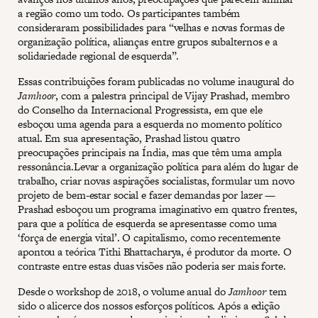
a região como um todo. Os participantes também
consideraram possibilidades para “velhas e novas formas de
organização política, alianças entre grupos subalternos e a
solidariedade regional de esquerda”.
Essas contribuições foram publicadas no volume inaugural do
Jamhoor
, com a palestra principal de Vijay Prashad, membro
do Conselho da Internacional Progressista, em que ele
esboçou uma agenda para a esquerda no momento político
atual. Em sua apresentação, Prashad listou quatro
preocupações principais na Índia, mas que têm uma ampla
ressonância.Levar a organização política para além do lugar de
trabalho, criar novas aspirações socialistas, formular um novo
projeto de bem-estar social e fazer demandas por lazer —
Prashad esboçou um programa imaginativo em quatro frentes,
para que a política de esquerda se apresentasse como uma
‘força de energia vital’. O capitalismo, como recentemente
apontou a teórica Tithi Bhattacharya, é produtor da morte. O
contraste entre estas duas visões não poderia ser mais forte.
Desde o workshop de 2018, o volume anual do
Jamhoor
tem
sido o alicerce dos nossos esforços políticos. Após a edição