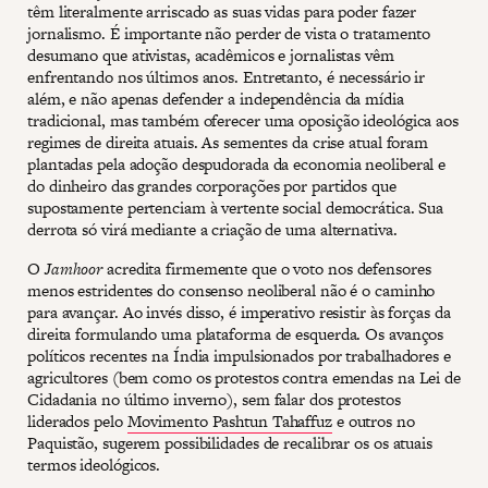
têm literalmente arriscado as suas vidas para poder fazer
jornalismo. É importante não perder de vista o tratamento
desumano que ativistas, acadêmicos e jornalistas vêm
enfrentando nos últimos anos. Entretanto, é necessário ir
além, e não apenas defender a independência da mídia
tradicional, mas também oferecer uma oposição ideológica aos
regimes de direita atuais. As sementes da crise atual foram
plantadas pela adoção despudorada da economia neoliberal e
do dinheiro das grandes corporações por partidos que
supostamente pertenciam à vertente social democrática. Sua
derrota só virá mediante a criação de uma alternativa.
O
Jamhoor
acredita firmemente que o voto nos defensores
menos estridentes do consenso neoliberal não é o caminho
para avançar. Ao invés disso, é imperativo resistir às forças da
direita formulando uma plataforma de esquerda. Os avanços
políticos recentes na Índia impulsionados por trabalhadores e
agricultores (bem como os protestos contra emendas na Lei de
Cidadania no último inverno), sem falar dos protestos
liderados pelo
Movimento Pashtun Tahaffuz
e outros no
Paquistão, sugerem possibilidades de recalibrar os os atuais
termos ideológicos.