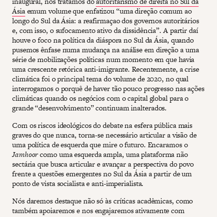
inaugural, nós tratamos do
autoritarismo de direita no Sul da
Ásia
emum volume que enfatizou “uma direção comum ao
longo do Sul da Ásia: a reafirmaçao dos governos autoritários
e, com isso, o sufocamento ativo da dissidência”. A partir daí
houve o foco na política da diáspora no Sul da Ásia, quando
pusemos ênfase numa mudança na análise em direção a uma
série de mobilizações políticas num momento em que havia
uma crescente retórica anti-imigrante. Recentemente, a crise
climática foi o principal tema do volume de 2020, no qual
interrogamos o porquê de haver tão pouco progresso nas ações
climáticas quando os negócios com o capital global para o
grande “desenvolvimento” continuam inalterados.
Com os riscos ideológicos do debate na esfera pública mais
graves do que nunca, torna-se necessário articular a visão de
uma política de esquerda que mire o futuro. Encaramos o
Jamhoor
como uma esquerda ampla, uma plataforma não
sectária que busca articular e avançar a perspectiva do povo
frente a questões emergentes no Sul da Ásia a partir de um
ponto de vista socialista e anti-imperialista.
Nós daremos destaque não só às críticas acadêmicas, como
também apoiaremos e nos engajaremos ativamente com