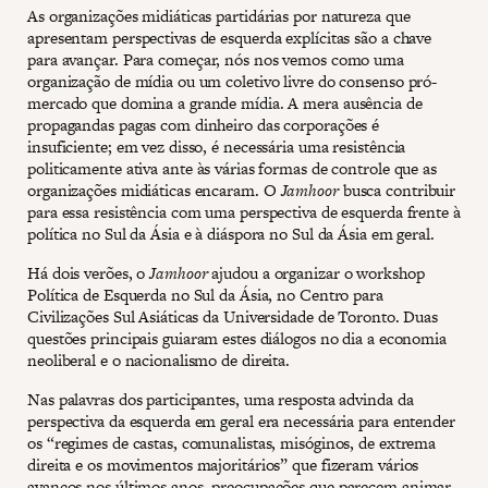
As organizações midiáticas partidárias por natureza que
apresentam perspectivas de esquerda explícitas são a chave
para avançar. Para começar, nós nos vemos como uma
organização de mídia ou um coletivo livre do consenso pró-
mercado que domina a grande mídia. A mera ausência de
propagandas pagas com dinheiro das corporações é
insuficiente; em vez disso, é necessária uma resistência
politicamente ativa ante às várias formas de controle que as
organizações midiáticas encaram. O
Jamhoor
busca contribuir
para essa resistência com uma perspectiva de esquerda frente à
política no Sul da Ásia e à diáspora no Sul da Ásia em geral.
Há dois verões, o
Jamhoor
ajudou a organizar o workshop
Política de Esquerda no Sul da Ásia, no Centro para
Civilizações Sul Asiáticas da Universidade de Toronto. Duas
questões principais guiaram estes diálogos no dia a economia
neoliberal e o nacionalismo de direita.
Nas palavras dos participantes, uma resposta advinda da
perspectiva da esquerda em geral era necessária para entender
os “regimes de castas, comunalistas, misóginos, de extrema
direita e os movimentos majoritários” que fizeram vários
avanços nos últimos anos, preocupações que parecem animar