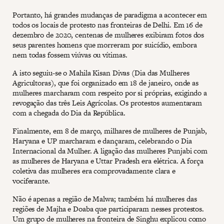
Portanto, há grandes mudanças de paradigma a acontecer em
todos os locais de protesto nas fronteiras de Delhi. Em 16 de
dezembro de 2020, centenas de mulheres exibiram fotos dos
seus parentes homens que morreram por suicídio, embora
nem todas fossem viúvas ou vítimas.
A isto seguiu-se o Mahila Kisan Divas (Dia das Mulheres
Agricultoras), que foi organizado em 18 de janeiro, onde as
mulheres marcharam com respeito por si próprias, exigindo a
revogação das três Leis Agrícolas. Os protestos aumentaram
com a chegada do Dia da República.
Finalmente, em 8 de março, milhares de mulheres de Punjab,
Haryana e UP marcharam e dançaram, celebrando o Dia
Internacional da Mulher. A ligação das mulheres Punjabi com
as mulheres de Haryana e Uttar Pradesh era elétrica. A força
coletiva das mulheres era comprovadamente clara e
vociferante.
Não é apenas a região de Malwa; também há mulheres das
regiões de Majha e Doaba que participaram nesses protestos.
Um grupo de mulheres na fronteira de Singhu explicou como