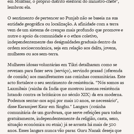
em Muktsar, o próprio distrito eleitoral do ministro-chefe",
lembrou ela.
O sentimento de pertencer ao Punjab não se baseia na sua
entidade geográfica ou localização. A afinidade com a terra
vem de um sistema de crenças mais profundo que promove e
nutre o apoio da comunidade e o ethos coletivo,
independentemente das desigualdades graduais dentro da
ordem socioeconómica, seja em relação aos dalits, jovens,
mulheres ou aos sem-terra.
Mulheres idosas voluntárias em Tikri detalharam como se
revezam para fazer seva (serviço), servindo prasad (oferenda
de comida) aos manifestantes nas cozinhas comunitárias. Este
acto fortalece o seu sentimento de resistência. “Nós somos as
Laxmibais (rainha da Índia que mostrou imensa resistência
lutando contra os britânicos no século XIX) da era moderna.
Podemos sentar-nos aqui por mais 10 anos, se necessário",
disse Karamjeet Kaur em Singhu." Langars (cozinha
comunitária de um gurdwara, que serve refeições para todos
gratuitamente, independentemente da religião, casta, sexo,
situação económica ou etnia) já se arrasta há mais de 500
anos. Esses langars nunca vão parar. Guru Nanak deseja que