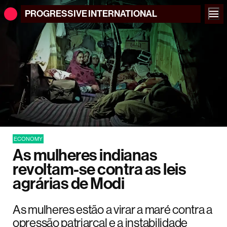
PROGRESSIVE
INTERNATIONAL
ECONOMY
As mulheres indianas
revoltam-se contra as leis
agrárias de Modi
As mulheres estão a virar a maré contra a
opressão patriarcal e a instabilidade