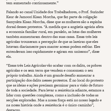
tem aumentado continuamente.”
Falando ao canal Unidade dos Trabalhadores, o Prof. Surinder
Kaur de Jamoori Kisan Morcha, que faz parte da coligação
Samyukta Kisan Morcha, disse que as mulheres são a espinha
dorsal desses protestos. “À medida que a angústia agrária afeta
a economia familiar rural, em paralelo, as lutas das mulheres
também aumentaram dentro das suas casas. Essas três leis
agrícolas trouxeram a percepção de que as lareiras que eles
lutavam diariamente para manter acesas podem esfriar. Eles
entenderam isso rapidamente e agiram em uníssono”, disse
ela.
“Essas três Leis Agrícolas vão acabar com os dalits, os pobres
agrícolas e os sem terra que vendem e consomem o seu
próprio trabalho. Ainda é um grande desafio aumentar a
participação dos dalits nesses protestos. É no local do protesto
que as ideias e ações precisam germinar para a visão de futuro
de toda a sociedade. Para levar a resistência adiante, estamos a
lidar com questões complexas, como a inclusão de todas as
secções exploradas. Mas a nossa força está no nosso legado e
na nossa história onde a resistência é o único caminho”,
destacou.