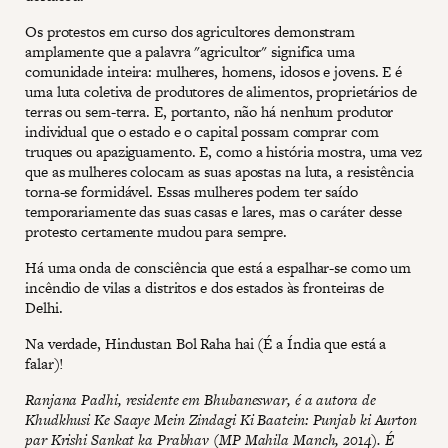
Os protestos em curso dos agricultores demonstram
amplamente que a palavra "agricultor" significa uma
comunidade inteira: mulheres, homens, idosos e jovens. E é
uma luta coletiva de produtores de alimentos, proprietários de
terras ou sem-terra. E, portanto, não há nenhum produtor
individual que o estado e o capital possam comprar com
truques ou apaziguamento. E, como a história mostra, uma vez
que as mulheres colocam as suas apostas na luta, a resistência
torna-se formidável. Essas mulheres podem ter saído
temporariamente das suas casas e lares, mas o caráter desse
protesto certamente mudou para sempre.
Há uma onda de consciência que está a espalhar-se como um
incêndio de vilas a distritos e dos estados às fronteiras de
Delhi.
Na verdade, Hindustan Bol Raha hai (É a Índia que está a
falar)!
Ranjana Padhi, residente em Bhubaneswar, é a autora de
Khudkhusi Ke Saaye Mein Zindagi Ki Baatein: Punjab ki Aurton
par Krishi Sankat ka Prabhav (MP Mahila Manch, 2014). É