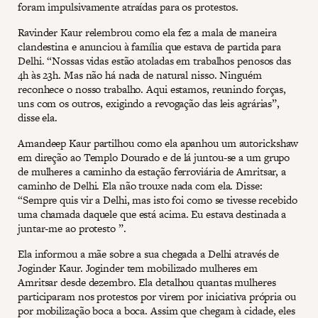
foram impulsivamente atraídas para os protestos.
Ravinder Kaur relembrou como ela fez a mala de maneira
clandestina e anunciou à família que estava de partida para
Delhi. “Nossas vidas estão atoladas em trabalhos penosos das
4h às 23h. Mas não há nada de natural nisso. Ninguém
reconhece o nosso trabalho. Aqui estamos, reunindo forças,
uns com os outros, exigindo a revogação das leis agrárias”,
disse ela.
Amandeep Kaur partilhou como ela apanhou um autorickshaw
em direção ao Templo Dourado e de lá juntou-se a um grupo
de mulheres a caminho da estação ferroviária de Amritsar, a
caminho de Delhi. Ela não trouxe nada com ela. Disse:
“Sempre quis vir a Delhi, mas isto foi como se tivesse recebido
uma chamada daquele que está acima. Eu estava destinada a
juntar-me ao protesto ”.
Ela informou a mãe sobre a sua chegada a Delhi através de
Joginder Kaur. Joginder tem mobilizado mulheres em
Amritsar desde dezembro. Ela detalhou quantas mulheres
participaram nos protestos por virem por iniciativa própria ou
por mobilização boca a boca. Assim que chegam à cidade, eles