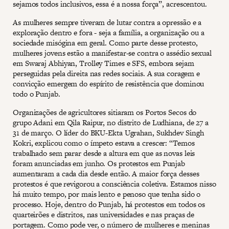
sejamos todos inclusivos, essa é a nossa força”, acrescentou.
As mulheres sempre tiveram de lutar contra a opressão e a
exploração dentro e fora - seja a família, a organização ou a
sociedade misógina em geral. Como parte desse protesto,
mulheres jovens estão a manifestar-se contra o assédio sexual
em Swaraj Abhiyan, Trolley Times e SFS, embora sejam
perseguidas pela direita nas redes sociais. A sua coragem e
convicção emergem do espírito de resistência que dominou
todo o Punjab.
Organizações de agricultores sitiaram os Portos Secos do
grupo Adani em Qila Raipur, no distrito de Ludhiana, de 27 a
31 de março. O líder do BKU-Ekta Ugrahan, Sukhdev Singh
Kokri, explicou como o ímpeto estava a crescer: “Temos
trabalhado sem parar desde a altura em que as novas leis
foram anunciadas em junho. Os protestos em Punjab
aumentaram a cada dia desde então. A maior força desses
protestos é que revigorou a consciência coletiva. Estamos nisso
há muito tempo, por mais lento e penoso que tenha sido o
processo. Hoje, dentro do Punjab, há protestos em todos os
quarteirões e distritos, nas universidades e nas praças de
portagem. Como pode ver, o número de mulheres e meninas