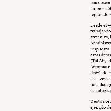
una descara
limpieza ét
región de S
Desde el ve
trabajando
armenixs, 
Administra
respuesta,
estas áreas
(Tal Abyad)
Administra
diseñado e
esclavizac
cantidad g
estrategia 
Y estos pr
ejemplo de 