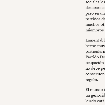
sociales k
desaparece
paso en un
partidos d
muchos otr
miembros 
Lamentable
hecho muy 
particular
Partido De
ocupación 
no debe pe
consecuenc
región.
El mundo t
un genocid
kurdo está