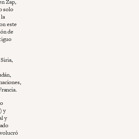
en Zap,
o solo
 la
on este
ión de
tiguo
Siria,
udán,
naciones,
rancia.
go
) y
al y
tado
nvolucró