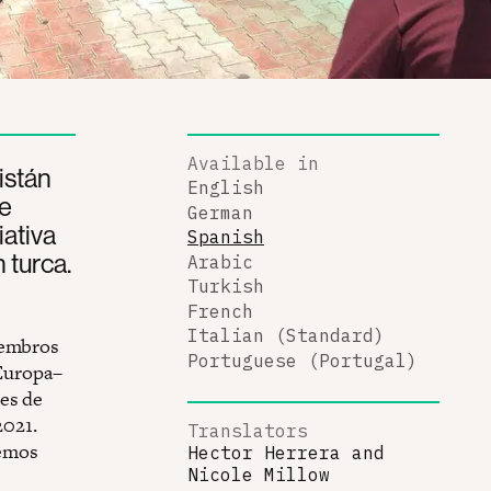
Available in
istán
English
se
German
iativa
Spanish
 turca.
Arabic
Turkish
French
Italian (Standard)
iembros
Portuguese (Portugal)
 Europa–
ues de
2021.
Translators
bemos
Hector Herrera
and
Nicole Millow