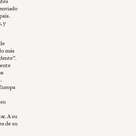
ntes
 enviado
país.
, y
de
ndo más
dente”.
mente
os
.
 Europa
 su
ar. A su
es de su