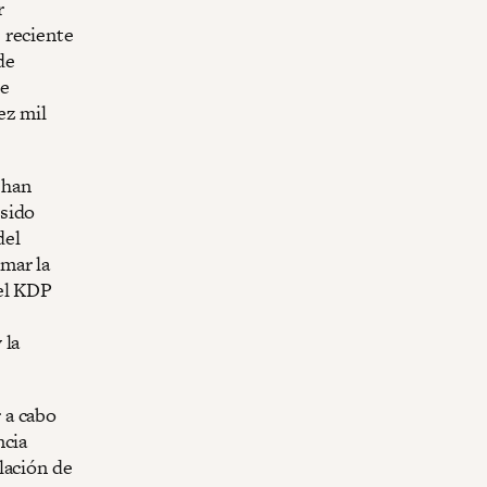
r
 reciente
de
de
ez mil
 han
 sido
del
mar la
 el KDP
 la
 a cabo
ncia
lación de