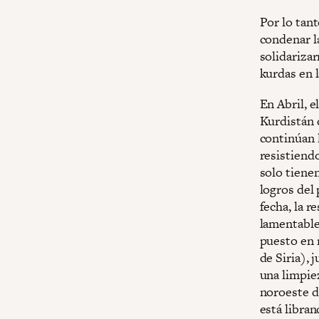
Por lo tan
condenar la
solidarizar
kurdas en l
En Abril, e
Kurdistán 
continúan 
resistiendo
solo tienen
logros del 
fecha, la r
lamentable
puesto en 
de Siria), 
una limpiez
noroeste de
está libra