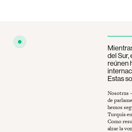
Mientras
del Sur,
reúnen h
internac
Estas so
Nosotrxs –
de parlamen
hemos segu
Turquía en 
Como resu
alzar la voz