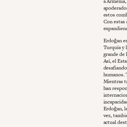
a Armenia,
apoderados
estos comba
Con estas a
expandiend
Erdoğan es
Turquía y 
grande de 
Así, el Es
desafiando
humanos. T
Mientras t
han respon
internacion
incapacidad
Erdoğan, l
vez, tambi
actual dest