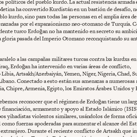
s políticos del pueblo kurdo. La actual resistencia armada 
Metina ha convertido Kurdistán en un bastión de desafío, n
blo kurdo, sino para todas las personas en el amplia área de
nazadas por el expansionismo neo-otomano de Turquía. C
sidente turco Erdoğan no ha mantenido en secreto su ambic
la gloria pasada del Imperio Otomano reconquistando su an
aralelo a las campañas militares turcas contra lxs kurdxs en 
raq, Erdoğan ha intervenido en varias áreas de conflicto,
 Libia, Artsakh/Azerbaiyán, Yemen, Níger, Nigeria, Chad, S
Líbano. Conectado a esto están sus amenazas a numerosas 
a, Chipre, Armenia, Egipto, los Emiratos Árabes Unidos y F
bemos reconocer que el régimen de Erdoğan tiene un lar
de financiación, armamento y apoyo al Estado Islámico (ISIS
os yihadistas violentos similares, usándolos de forma ofici
al como fuerzas apoderadas para aumentar el alcance del Es
 extranjero. Durante el reciente conflicto de Artsakh que i