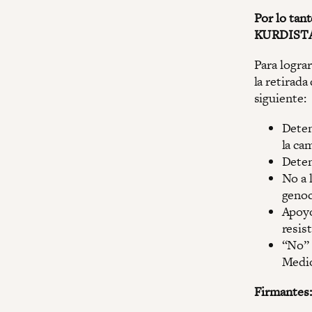
Por lo tan
KURDISTÁN
Para lograr
la retirada
siguiente:
Deten
la ca
Deten
No a 
genoc
Apoyo
resis
“No” 
Medio
Firmantes: