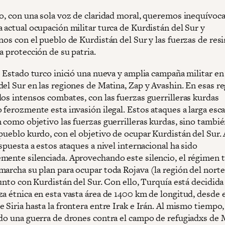
to, con una sola voz de claridad moral, queremos inequívo
 actual ocupación militar turca de Kurdistán del Sur y
nos con el pueblo de Kurdistán del Sur y las fuerzas de resi
a protección de su patria.
l Estado turco inició una nueva y amplia campaña militar en
del Sur en las regiones de Matina, Zap y Avashin. En esas r
los intensos combates, con las fuerzas guerrilleras kurdas
 ferozmente esta invasión ilegal. Estos ataques a larga esca
 como objetivo las fuerzas guerrilleras kurdas, sino tambié
pueblo kurdo, con el objetivo de ocupar Kurdistán del Sur. 
espuesta a estos ataques a nivel internacional ha sido
mente silenciada. Aprovechando este silencio, el régimen 
marcha su plan para ocupar toda Rojava (la región del norte
junto con Kurdistán del Sur. Con ello, Turquía está decidida
a étnica en esta vasta área de 1400 km de longitud, desde e
 Siria hasta la frontera entre Irak e Irán. Al mismo tiempo
ndo una guerra de drones contra el campo de refugiadxs de