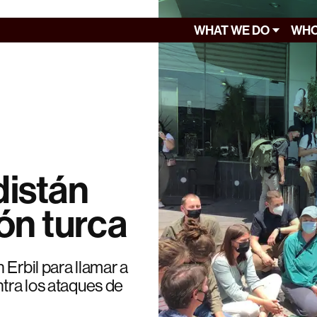
WHAT WE DO
WHO
istán
ón turca
Erbil para llamar a
ntra los ataques de