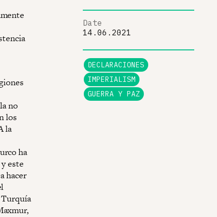
camente
Date
14.06.2021
stencia
DECLARACIONES
IMPERIALISM
egiones
GUERRA Y PAZ
la no
n los
A la
turco ha
 y este
 a hacer
l
, Turquía
 Maxmur,