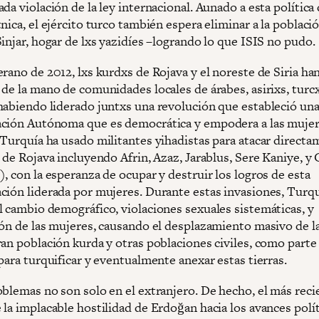
da violación de la ley internacional. Aunado a esta política
nica, el ejército turco también espera eliminar a la població
injar, hogar de lxs yazidíes –logrando lo que ISIS no pudo.
rano de 2012, lxs kurdxs de Rojava y el noreste de Siria ha
 de la mano de comunidades locales de árabes, asirixs, turc
habiendo liderado juntxs una revolución que estableció un
ción Autónoma que es democrática y empodera a las mujer
 Turquía ha usado militantes yihadistas para atacar direct
 de Rojava incluyendo Afrin, Azaz, Jarablus, Sere Kaniye, y 
, con la esperanza de ocupar y destruir los logros de esta
ción liderada por mujeres. Durante estas invasiones, Turqu
l cambio demográfico, violaciones sexuales sistemáticas, y
ión de las mujeres, causando el desplazamiento masivo de l
ran población kurda y otras poblaciones civiles, como parte
para turquificar y eventualmente anexar estas tierras.
oblemas no son solo en el extranjero. De hecho, el más reci
la implacable hostilidad de Erdoğan hacia los avances polít