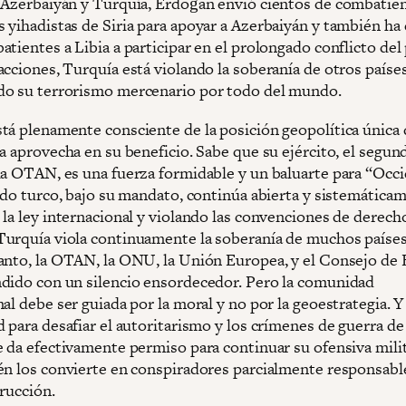
 Azerbaiyán y Turquía, Erdoğan envió cientos de combatie
 yihadistas de Siria para apoyar a Azerbaiyán y también ha
tientes a Libia a participar en el prolongado conflicto del 
cciones, Turquía está violando la soberanía de otros países
o su terrorismo mercenario por todo del mundo.
tá plenamente consciente de la posición geopolítica única 
la aprovecha en su beneficio. Sabe que su ejército, el segu
la OTAN, es una fuerza formidable y un baluarte para “Occi
tado turco, bajo su mandato, continúa abierta y sistemática
 la ley internacional y violando las convenciones de derech
urquía viola continuamente la soberanía de muchos países
anto, la OTAN, la ONU, la Unión Europea, y el Consejo de
dido con un silencio ensordecedor. Pero la comunidad
al debe ser guiada por la moral y no por la geoestrategia. Y
 para desafiar el autoritarismo y los crímenes de guerra de
e da efectivamente permiso para continuar su ofensiva milit
én los convierte en conspiradores parcialmente responsabl
rucción.