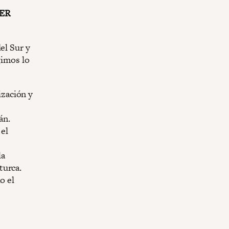
DER
el Sur y
gimos lo
ización y
án.
 el
la
turca.
o el