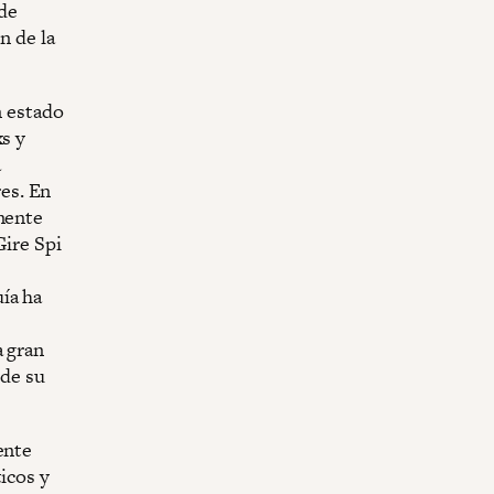
 de
n de la
n estado
xs y
a
es. En
amente
Gire Spi
ía ha
a gran
 de su
ente
icos y