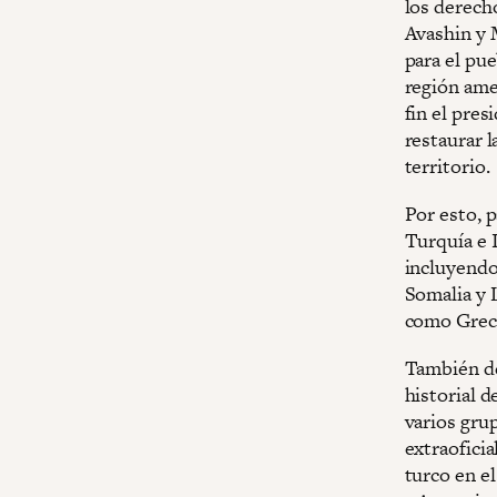
los derecho
Avashin y 
para el pue
región ame
fin el pre
restaurar 
territorio.
Por esto, p
Turquía e I
incluyendo
Somalia y 
como Greci
También de
historial 
varios grup
extraofici
turco en el