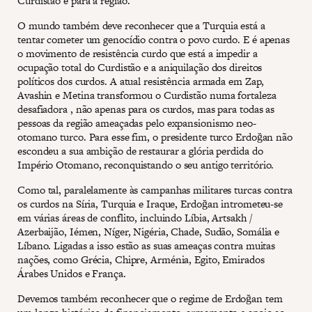
Curdistão e para a região.
O mundo também deve reconhecer que a Turquia está a
tentar cometer um genocídio contra o povo curdo. E é apenas
o movimento de resistência curdo que está a impedir a
ocupação total do Curdistão e a aniquilação dos direitos
políticos dos curdos. A atual resistência armada em Zap,
Avashin e Metina transformou o Curdistão numa fortaleza
desafiadora , não apenas para os curdos, mas para todas as
pessoas da região ameaçadas pelo expansionismo neo-
otomano turco. Para esse fim, o presidente turco Erdoğan não
escondeu a sua ambição de restaurar a glória perdida do
Império Otomano, reconquistando o seu antigo território.
Como tal, paralelamente às campanhas militares turcas contra
os curdos na Síria, Turquia e Iraque, Erdoğan intrometeu-se
em várias áreas de conflito, incluindo Líbia, Artsakh /
Azerbaijão, Iémen, Níger, Nigéria, Chade, Sudão, Somália e
Líbano. Ligadas a isso estão as suas ameaças contra muitas
nações, como Grécia, Chipre, Arménia, Egito, Emirados
Árabes Unidos e França.
Devemos também reconhecer que o regime de Erdoğan tem