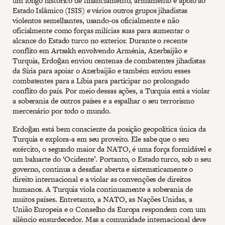
um longo histórico de financiamento, armamento e apoio ao
Estado Islâmico (ISIS) e vários outros grupos jihadistas
violentos semelhantes, usando-os oficialmente e não
oficialmente como forças milícias suas para aumentar o
alcance do Estado turco no exterior. Durante o recente
conflito em Artsakh envolvendo Arménia, Azerbaijão e
Turquia, Erdoğan enviou centenas de combatentes jihadistas
da Síria para apoiar o Azerbaijão e também enviou esses
combatentes para a Líbia para participar no prolongado
conflito do país. Por meio dessas ações, a Turquia está a violar
a soberania de outros países e a espalhar o seu terrorismo
mercenário por todo o mundo.
Erdoğan está bem consciente da posição geopolítica única da
Turquia e explora-a em seu proveito. Ele sabe que o seu
exército, o segundo maior da NATO, é uma força formidável e
um baluarte do ‘Ocidente’. Portanto, o Estado turco, sob o seu
governo, continua a desafiar aberta e sistematicamente o
direito internacional e a violar as convenções de direitos
humanos. A Turquia viola continuamente a soberania de
muitos países. Entretanto, a NATO, as Nações Unidas, a
União Europeia e o Conselho da Europa respondem com um
silêncio ensurdecedor. Mas a comunidade internacional deve