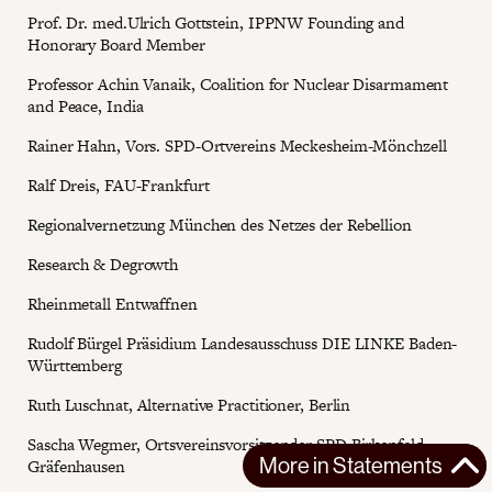
Prof. Dr. med.Ulrich Gottstein, IPPNW Founding and
Honorary Board Member
Professor Achin Vanaik, Coalition for Nuclear Disarmament
and Peace, India
Rainer Hahn, Vors. SPD-Ortvereins Meckesheim-Mönchzell
Ralf Dreis, FAU-Frankfurt
Regionalvernetzung München des Netzes der Rebellion
Research & Degrowth
Rheinmetall Entwaffnen
Rudolf Bürgel Präsidium Landesausschuss DIE LINKE Baden-
Württemberg
Ruth Luschnat, Alternative Practitioner, Berlin
Sascha Wegmer, Ortsvereinsvorsitzender SPD Birkenfeld-
More in
Statements
Gräfenhausen