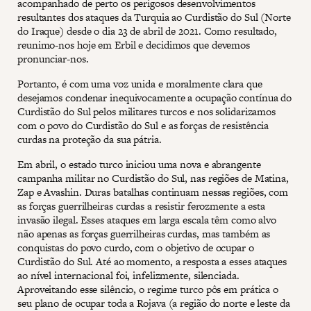
acompanhado de perto os perigosos desenvolvimentos
resultantes dos ataques da Turquia ao Curdistão do Sul (Norte
do Iraque) desde o dia 23 de abril de 2021. Como resultado,
reunimo-nos hoje em Erbil e decidimos que devemos
pronunciar-nos.
Portanto, é com uma voz unida e moralmente clara que
desejamos condenar inequivocamente a ocupação contínua do
Curdistão do Sul pelos militares turcos e nos solidarizamos
com o povo do Curdistão do Sul e as forças de resistência
curdas na proteção da sua pátria.
Em abril, o estado turco iniciou uma nova e abrangente
campanha militar no Curdistão do Sul, nas regiões de Matina,
Zap e Avashin. Duras batalhas continuam nessas regiões, com
as forças guerrilheiras curdas a resistir ferozmente a esta
invasão ilegal. Esses ataques em larga escala têm como alvo
não apenas as forças guerrilheiras curdas, mas também as
conquistas do povo curdo, com o objetivo de ocupar o
Curdistão do Sul. Até ao momento, a resposta a esses ataques
ao nível internacional foi, infelizmente, silenciada.
Aproveitando esse silêncio, o regime turco pôs em prática o
seu plano de ocupar toda a Rojava (a região do norte e leste da