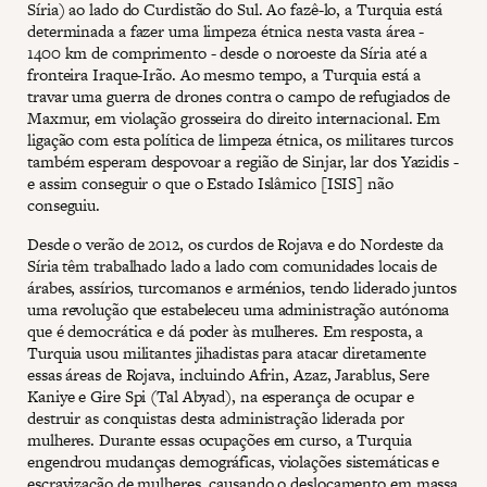
Síria) ao lado do Curdistão do Sul. Ao fazê-lo, a Turquia está
determinada a fazer uma limpeza étnica nesta vasta área -
1400 km de comprimento - desde o noroeste da Síria até a
fronteira Iraque-Irão. Ao mesmo tempo, a Turquia está a
travar uma guerra de drones contra o campo de refugiados de
Maxmur, em violação grosseira do direito internacional. Em
ligação com esta política de limpeza étnica, os militares turcos
também esperam despovoar a região de Sinjar, lar dos Yazidis -
e assim conseguir o que o Estado Islâmico [ISIS] não
conseguiu.
Desde o verão de 2012, os curdos de Rojava e do Nordeste da
Síria têm trabalhado lado a lado com comunidades locais de
árabes, assírios, turcomanos e arménios, tendo liderado juntos
uma revolução que estabeleceu uma administração autónoma
que é democrática e dá poder às mulheres. Em resposta, a
Turquia usou militantes jihadistas para atacar diretamente
essas áreas de Rojava, incluindo Afrin, Azaz, Jarablus, Sere
Kaniye e Gire Spi (Tal Abyad), na esperança de ocupar e
destruir as conquistas desta administração liderada por
mulheres. Durante essas ocupações em curso, a Turquia
engendrou mudanças demográficas, violações sistemáticas e
escravização de mulheres, causando o deslocamento em massa