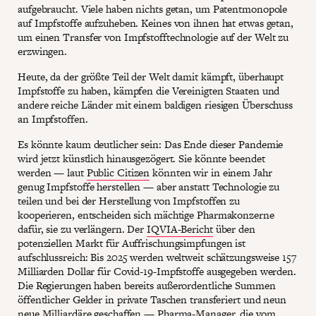
aufgebraucht. Viele haben nichts getan, um Patentmonopole
auf Impfstoffe aufzuheben. Keines von ihnen hat etwas getan,
um einen Transfer von Impfstofftechnologie auf der Welt zu
erzwingen.
Heute, da der größte Teil der Welt damit kämpft, überhaupt
Impfstoffe zu haben, kämpfen die Vereinigten Staaten und
andere reiche Länder mit einem baldigen riesigen Überschuss
an Impfstoffen.
Es könnte kaum deutlicher sein: Das Ende dieser Pandemie
wird jetzt künstlich hinausgezögert. Sie könnte beendet
werden — laut
Public Citizen
könnten wir in einem Jahr
genug Impfstoffe herstellen — aber anstatt Technologie zu
teilen und bei der Herstellung von Impfstoffen zu
kooperieren, entscheiden sich mächtige Pharmakonzerne
dafür, sie zu verlängern. Der
IQVIA-Bericht
über den
potenziellen Markt für Auffrischungsimpfungen ist
aufschlussreich: Bis 2025 werden weltweit schätzungsweise 157
Milliarden Dollar für Covid-19-Impfstoffe ausgegeben werden.
Die Regierungen haben bereits außerordentliche Summen
öffentlicher Gelder in private Taschen transferiert und neun
neue Milliardäre geschaffen — Pharma-Manager, die vom