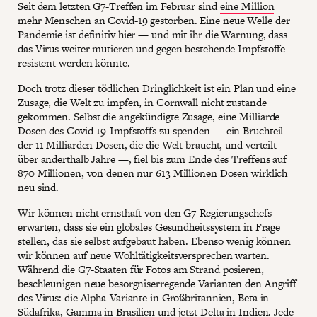
Seit dem letzten G7-Treffen im Februar sind
eine Million
mehr Menschen an Covid-19 gestorben
. Eine neue Welle der
Pandemie ist definitiv hier — und mit ihr die Warnung, dass
das Virus weiter mutieren und gegen bestehende Impfstoffe
resistent werden könnte.
Doch trotz dieser tödlichen Dringlichkeit ist ein Plan und eine
Zusage, die Welt zu impfen, in Cornwall nicht zustande
gekommen. Selbst die angekündigte Zusage, eine Milliarde
Dosen des Covid-19-Impfstoffs zu spenden — ein Bruchteil
der 11 Milliarden Dosen, die die Welt braucht, und verteilt
über anderthalb Jahre —, fiel bis zum Ende des Treffens auf
870 Millionen, von denen nur 613 Millionen Dosen wirklich
neu sind.
Wir können nicht ernsthaft von den G7-Regierungschefs
erwarten, dass sie ein globales Gesundheitssystem in Frage
stellen, das sie selbst aufgebaut haben. Ebenso wenig können
wir können auf neue Wohltätigkeitsversprechen warten.
Während die G7-Staaten für Fotos am Strand posieren,
beschleunigen neue besorgniserregende Varianten den Angriff
des Virus: die Alpha-Variante in Großbritannien, Beta in
Südafrika, Gamma in Brasilien und jetzt Delta in Indien. Jede