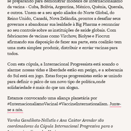
se preparando para demonstrar modelos de internacionalismo
da vacina - Cuba, Bolívia, Argentina, México, Quênia, Querala,
e outros. Unem-se a seu apelo aliados do Norte Global, do
Reino Unido, Canadá, Nova Zelândia, prontos a desafiar seus
governos a abandonar sua lealdade à Big Pharma e renunciar
ao seu controle sobre as instituições de saúde globais. Com
fabricantes de vacinas como Virchow, Biolyse e Fiocruz
afirmando sua disposição de fazer sua parte, esta coalizão tem
uma meta simples: produzir, distribuir e enviar vacinas para
todos.
Com esta cúpula, a Internacional Progressista está soando o
alarme: nossas vidas e liberdade estão em perigo, e a soberania
do Sul está em jogo. Estas forças progressistas estão se unindo
para definir o palco de um novo tipo de política,onde
solidariedade é mais do que um slogan.
Estamos convocando uma aliança planetária por
#InternacionalismoVacinal #VaccineInternationalism.
Junte-
se a nós.
Varsha Gandikota-Nellutla e Ana Caistor Arendar são
coordenadoras da Cúpula Internacional Progressiva para o