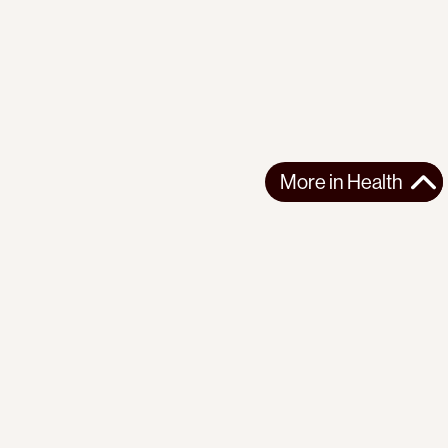
More in
Health
More in
Health