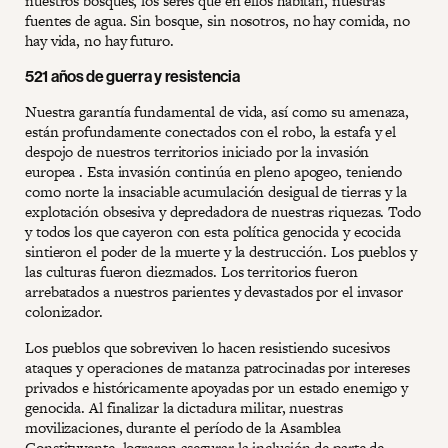
nuestros bosques, los seres que en ellos habitan, nuestras
fuentes de agua. Sin bosque, sin nosotros, no hay comida, no
hay vida, no hay futuro.
521 años de guerra y resistencia
Nuestra garantía fundamental de vida, así como su amenaza,
están profundamente conectados con el robo, la estafa y el
despojo de nuestros territorios iniciado por la invasión
europea . Esta invasión continúa en pleno apogeo, teniendo
como norte la insaciable acumulación desigual de tierras y la
explotación obsesiva y depredadora de nuestras riquezas. Todo
y todos los que cayeron con esta política genocida y ecocida
sintieron el poder de la muerte y la destrucción. Los pueblos y
las culturas fueron diezmados. Los territorios fueron
arrebatados a nuestros parientes y devastados por el invasor
colonizador.
Los pueblos que sobreviven lo hacen resistiendo sucesivos
ataques y operaciones de matanza patrocinadas por intereses
privados e históricamente apoyadas por un estado enemigo y
genocida. Al finalizar la dictadura militar, nuestras
movilizaciones, durante el período de la Asamblea
Constituyente, lograron asegurar la inclusión de parte de