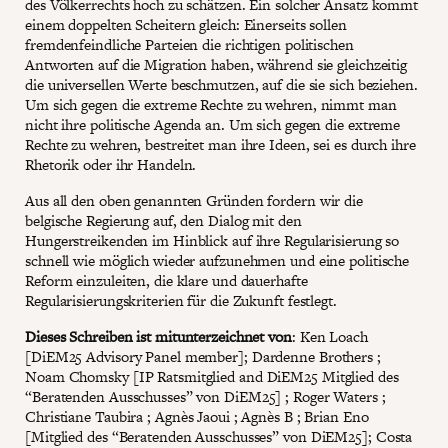
des Völkerrechts hoch zu schätzen. Ein solcher Ansatz kommt
einem doppelten Scheitern gleich: Einerseits sollen
fremdenfeindliche Parteien die richtigen politischen
Antworten auf die Migration haben, während sie gleichzeitig
die universellen Werte beschmutzen, auf die sie sich beziehen.
Um sich gegen die extreme Rechte zu wehren, nimmt man
nicht ihre politische Agenda an. Um sich gegen die extreme
Rechte zu wehren, bestreitet man ihre Ideen, sei es durch ihre
Rhetorik oder ihr Handeln.
Aus all den oben genannten Gründen fordern wir die
belgische Regierung auf, den Dialog mit den
Hungerstreikenden im Hinblick auf ihre Regularisierung so
schnell wie möglich wieder aufzunehmen und eine politische
Reform einzuleiten, die klare und dauerhafte
Regularisierungskriterien für die Zukunft festlegt.
Dieses Schreiben ist mitunterzeichnet von
: Ken Loach
[DiEM25 Advisory Panel member]; Dardenne Brothers ;
Noam Chomsky [IP Ratsmitglied and DiEM25 Mitglied des
“Beratenden Ausschusses” von DiEM25] ; Roger Waters ;
Christiane Taubira ; Agnès Jaoui ; Agnès B ; Brian Eno
[Mitglied des “Beratenden Ausschusses” von DiEM25]; Costa