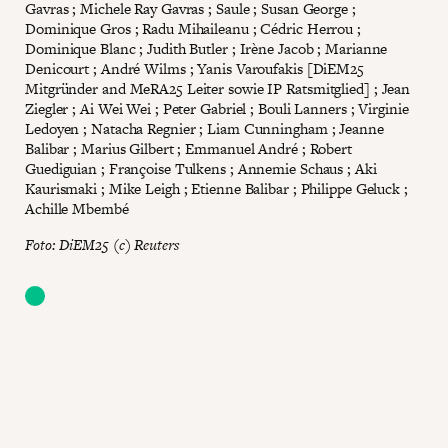
Gavras ; Michele Ray Gavras ; Saule ; Susan George ;
Dominique Gros ; Radu Mihaileanu ; Cédric Herrou ;
Dominique Blanc ; Judith Butler ; Irène Jacob ; Marianne
Denicourt ; André Wilms ; Yanis Varoufakis [DiEM25
Mitgründer and MeRA25 Leiter sowie IP Ratsmitglied] ; Jean
Ziegler ; Ai Wei Wei ; Peter Gabriel ; Bouli Lanners ; Virginie
Ledoyen ; Natacha Regnier ; Liam Cunningham ; Jeanne
Balibar ; Marius Gilbert ; Emmanuel André ; Robert
Guediguian ; Françoise Tulkens ; Annemie Schaus ; Aki
Kaurismaki ; Mike Leigh ; Etienne Balibar ; Philippe Geluck ;
Achille Mbembé
Foto: DiEM25 (c) Reuters