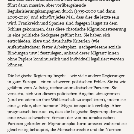
führt dann massive, aber vorübergehende
Regularisierungskampagnen durch (1999-2000 und dann
2009-2010) und schwört jedes Mal, dass dies die letzte sein
wird. Frankreich und Spanien sind dagegen längst zu dem
Schluss gekommen, dass diese chaotische Migrationssteuerung
in eine politische Sackgasse geführt hat. Sie haben sich
entschieden, klare und dauerhafte Kriterien (wie
Aufenthaltsdauer, fester Arbeitsplatz, nachgewiesene soziale
Bindungen usw.) festzulegen, anhand derer Migrant*innen
ohne Papiere kontinuierlich und individuell legalisiert werden
können.
Die belgische Regierung begeht – wie viele andere Regierungen
in ganz Europa – einen schweren politischen Fehler. Sie ist wie
gelähmt vom Aufstieg rechtsnationalistischer Parteien. Sie
versucht, sich von diesem politischen Angebot abzugrenzen
(und trotzdem an ihre Wählerschaft zu appellieren), indem sie
eine „strikte, aber humane“ Migrationspolitik verfolgt. Aber
pragmatisch bedeutet es, dass die belgische Regierung derzeit
eine etwas schwächere Version der von nationalistischen
Parteien geförderten Migrationsplattform umsetzt während sie
gleichzeitig behauptet, die Menschenrechte und die Normen