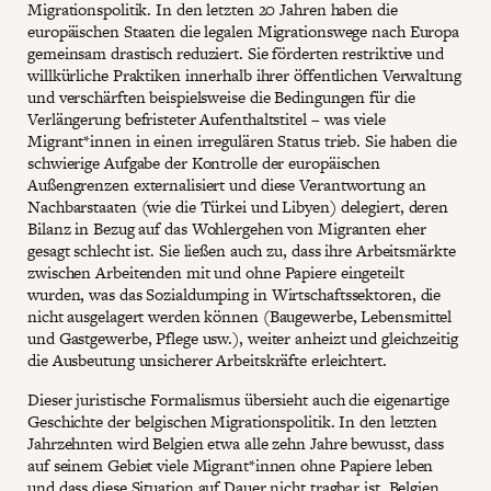
Migrationspolitik. In den letzten 20 Jahren haben die
europäischen Staaten die legalen Migrationswege nach Europa
gemeinsam drastisch reduziert. Sie förderten restriktive und
willkürliche Praktiken innerhalb ihrer öffentlichen Verwaltung
und verschärften beispielsweise die Bedingungen für die
Verlängerung befristeter Aufenthaltstitel – was viele
Migrant*innen in einen irregulären Status trieb. Sie haben die
schwierige Aufgabe der Kontrolle der europäischen
Außengrenzen externalisiert und diese Verantwortung an
Nachbarstaaten (wie die Türkei und Libyen) delegiert, deren
Bilanz in Bezug auf das Wohlergehen von Migranten eher
gesagt schlecht ist. Sie ließen auch zu, dass ihre Arbeitsmärkte
zwischen Arbeitenden mit und ohne Papiere eingeteilt
wurden, was das Sozialdumping in Wirtschaftssektoren, die
nicht ausgelagert werden können (Baugewerbe, Lebensmittel
und Gastgewerbe, Pflege usw.), weiter anheizt und gleichzeitig
die Ausbeutung unsicherer Arbeitskräfte erleichtert.
Dieser juristische Formalismus übersieht auch die eigenartige
Geschichte der belgischen Migrationspolitik. In den letzten
Jahrzehnten wird Belgien etwa alle zehn Jahre bewusst, dass
auf seinem Gebiet viele Migrant*innen ohne Papiere leben
und dass diese Situation auf Dauer nicht tragbar ist. Belgien