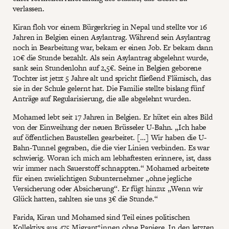
verlassen.
Kiran floh vor einem Bürgerkrieg in Nepal und stellte vor 16
Jahren in Belgien einen Asylantrag. Während sein Asylantrag
noch in Bearbeitung war, bekam er einen Job. Er bekam dann
10€ die Stunde bezahlt. Als sein Asylantrag abgelehnt wurde,
sank sein Stundenlohn auf 2,5€. Seine in Belgien geborene
Tochter ist jetzt 5 Jahre alt und spricht fließend Flämisch, das
sie in der Schule gelernt hat. Die Familie stellte bislang fünf
Anträge auf Regularisierung, die alle abgelehnt wurden.
Mohamed lebt seit 17 Jahren in Belgien. Er hütet ein altes Bild
von der Einweihung der neuen Brüsseler U-Bahn. „Ich habe
auf öffentlichen Baustellen gearbeitet. […] Wir haben die U-
Bahn-Tunnel gegraben, die die vier Linien verbinden. Es war
schwierig. Woran ich mich am lebhaftesten erinnere, ist, dass
wir immer nach Sauerstoff schnappten.“ Mohamed arbeitete
für einen zwielichtigen Subunternehmer „ohne jegliche
Versicherung oder Absicherung“. Er fügt hinzu: „Wenn wir
Glück hatten, zahlten sie uns 3€ die Stunde.“
Farida, Kiran und Mohamed sind Teil eines politischen
Kollektivs aus 475 Migrant*innen ohne Papiere. In den letzten