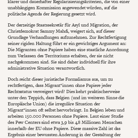
klarer und dauerhafter Regularisierungskriterien, die von einer
unabhängigen Kommission angewendet würden, auf die
politische Agenda der Regierung gesetzt wird.
Der derzeitige Staatssekretär für Asyl und Migration, der
Christdemokrat Sammy Mahdi, weigert sich, auf dieser
Grundlage Verhandlungen aufzunehmen. Zur Rechtfertigung
seiner rigiden Haltung führt er ein gewichtiges Argument an:
Die Migranten ohne Papiere haben eine staatliche Anordnung
zum Verlassen des Territoriums erhalten, der sie nicht
nachgekommen sind. Sie sind daher individuell für ihre
administrative Situation verantwortlich.
Doch reicht dieser juristische Formalismus aus, um zu
rechtfertigen, dass Migrant*innen ohne Papiere jeder
Rechtsstatus verweigert wird? Dies kehrt praktischerweise
unter den Teppich, dass Belgien (und im weiteren Sinne die
Europäische Union) die irreguläre Situation der
Migrant*innen oft selbst hervorbringt. In Belgien leben und
arbeiten 150.000 Personen ohne Papiere. Laut einer Studie
des Pew Centers sind etwa 3,9 bis 4,8 Millionen Menschen
innerhalb der EU ohne Papiere. Diese massive Zahl ist das
Ergebnis einer bewussten Änderung in der Gestaltung der