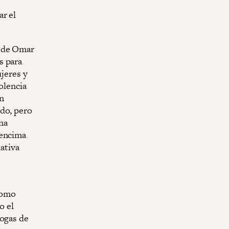
ar el
n de Omar
s para
ujeres y
olencia
n
ndo, pero
una
 encima
iativa
e
como
o el
logas de