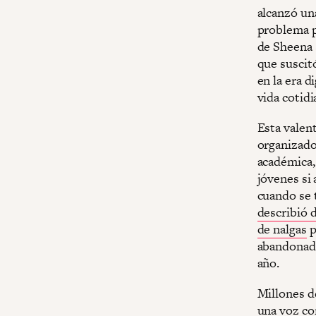
alcanzó un
problema pa
de Sheena 
que suscit
en la era d
vida cotidi
Esta valent
organizador
académica,
jóvenes si
cuando se 
describió 
de nalgas
p
abandonado
año.
Millones d
una voz co