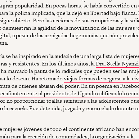
a gran popularidad. En pocas horas, se había convertido en
ra la policía implicada, que la dejó en libertad bajo fianza. 
sigue abierto. Pero las acciones de sus compañeras y la sol
ó demuestran la agilidad de la movilización de las mujeres 
igital, a pesar de las arraigadas hegemonías que aún prevale
ana.
ía se ha inspirado en la audacia de una larga lista de mujere
as y resistentes. En los últimos años, la
Dra. Stella Nyanzi
 ha marcado la pauta de lo radicales que pueden ser las muj
 así lo desean. Ha retomado
viejas formas de negarse a la civ
trata de quienes abusan del poder. En un poema en Facebo
desafiantemente al presidente de Uganda calificandolo com
or no proporcionar toallas sanitarias a las adolescentes qu
 la escuela. Fue detenida, juzgada y encarcelada durante 
e mujeres jóvenes de todo el continente africano han enco
mún para la creación de comunidades, la organización y la