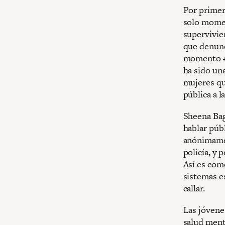
Por primer
solo mome
supervivie
que denunc
momento #M
ha sido una
mujeres qu
pública a l
Sheena Bag
hablar públ
anónimamen
policía, y
Así es como
sistemas es
callar.
Las jóvene
salud ment