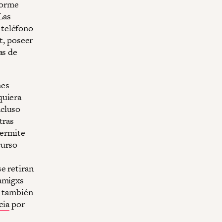
nforme
Las
 teléfono
t, poseer
as de
mes
quiera
ncluso
tras
permite
curso
e retiran
 amigxs
, también
cia
por