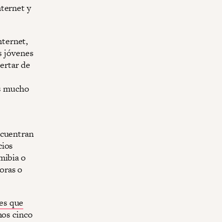
nternet y
ternet,
s jóvenes
pertar de
es mucho
ncuentran
cios
mibia o
oras o
.
es que
mos cinco