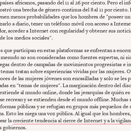
países africanos, pasando del 11 al 26 por ciento. Pero el i
stró una brecha de género continua del 8 al 11 por ciento. 
enen menos probabilidades que los hombres de "poseer un
izarlo a diario, tener un teléfono móvil con acceso a Interne
or, acceder a Internet con regularidad y obtener sus notici
 de los medios sociales".
s que participan en estas plataformas se enfrentan a enor
A menudo no son consideradas como fuentes expertas, ni si
legas dentro de campañas de movimientos progresistas e i
 temas tratan sobre experiencias vividas por las mujeres. O
voces de las mujeres jóvenes son encasilladas y solo se les 
adas en "temas de mujeres". La marginación dentro del dis
 extiende al mundo online, donde las jerarquías de quién es
se recrean y se extienden desde el mundo offline. Muchas s
taformas públicas y se refugian en grupos más pequeños de
a. Esto les niega una voz pública. Al igual que los hombres
ear la
creciente tendencia al cierre de Internet y a la vigilan
os gobiernos.