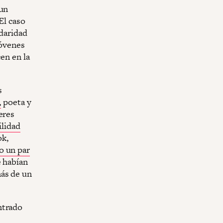
 un
El caso
idaridad
jóvenes
cen en la
s
,
poeta y
eres
ilidad
ok,
o un par
e habían
más de un
ntrado