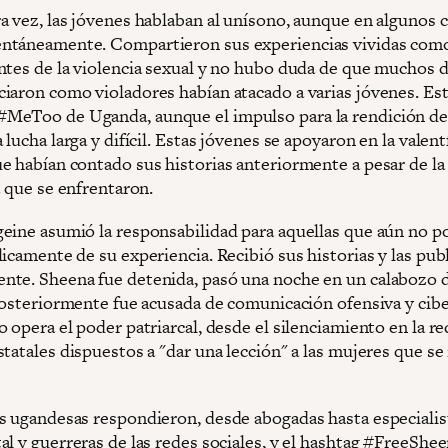
a vez, las jóvenes hablaban al unísono, aunque en algunos 
ntáneamente. Compartieron sus experiencias vividas com
ntes de la violencia sexual y no hubo duda de que muchos d
iaron como violadores habían atacado a varias jóvenes. Est
eToo de Uganda, aunque el impulso para la rendición de
 lucha larga y difícil. Estas jóvenes se apoyaron en la valent
e habían contado sus historias anteriormente a pesar de la 
a que se enfrentaron.
eine asumió la responsabilidad para aquellas que aún no p
icamente de su experiencia. Recibió sus historias y las pub
te. Sheena fue detenida, pasó una noche en un calabozo d
 posteriormente fue acusada de comunicación ofensiva y cib
 opera el poder patriarcal, desde el silenciamiento en la re
tatales dispuestos a "dar una lección" a las mujeres que se
s ugandesas respondieron, desde abogadas hasta especialis
al y guerreras de las redes sociales, y el hashtag #FreeShe