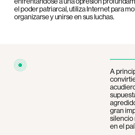
enfrentándose a una opresión profundam
el poder patriarcal, utiliza Internet para mo
organizarse y unirse en sus luchas.
A princi
convirti
acudiero
supuesta
agredido
gran imp
silencio
en el paí