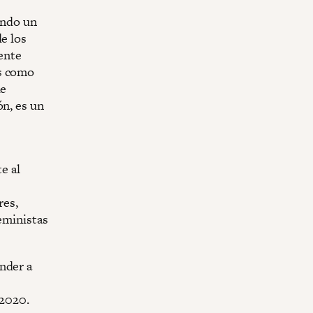
endo un
de los
ente
as como
de
ón, es un
e al
res,
feministas
nder a
 2020.