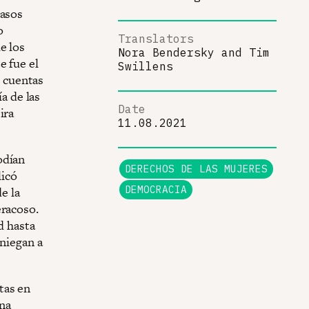
casos
o
Translators
e los
Nora Bendersky
and
Tim
e fue el
Swillens
 cuentas
ía de las
Date
ira
11.08.2021
odían
DERECHOS DE LAS MUJERES
licó
DEMOCRACIA
e la
eracoso.
d hasta
 niegan a
tas en
ena