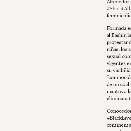
Alrededor 
#ShutitAl
feminicidio
Formada en
al Bashir, l
protestar c
niñas, los 
sexual com
vigentes e
su visibil
"conmoción
de un coche
mantuvo la
eliminara t
Conocedora
#BlackLive
continente