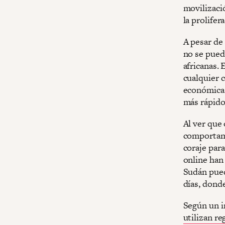
movilizaci
la prolifer
A pesar de
no se puede
africanas. 
cualquier c
económicas
más rápido
Al ver que 
comportami
coraje par
online han
Sudán pued
días, dond
Según un i
utilizan r