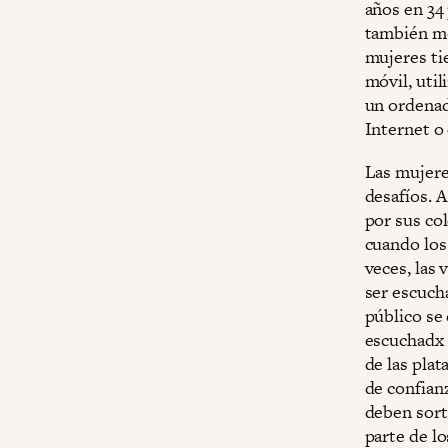
años en 34 
también mo
mujeres ti
móvil, util
un ordenad
Internet o
Las mujere
desafíos. 
por sus co
cuando los
veces, las 
ser escuch
público se
escuchadx 
de las pla
de confianz
deben sort
parte de l