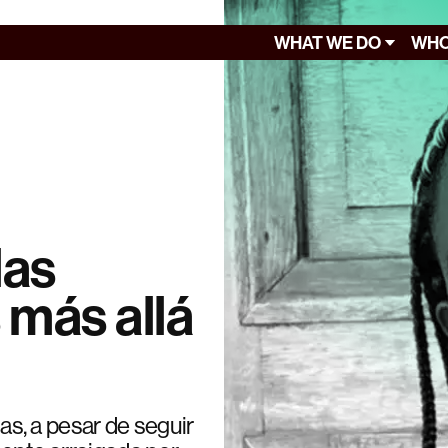
WHAT WE DO
WHO
las
 más allá
s, a pesar de seguir