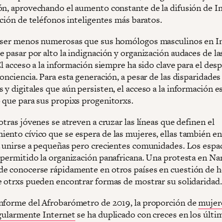
ón, aprovechando el aumento constante de la difusión de I
ación de teléfonos inteligentes más baratos.
 ser menos numerosas que sus homólogos masculinos en In
 pasar por alto la indignación y organización audaces de la
El acceso a la información siempre ha sido clave para el des
onciencia. Para esta generación, a pesar de las disparidades
 y digitales que aún persisten, el acceso a la información 
 que para sus propixs progenitorxs.
otras jóvenes se atreven a cruzar las líneas que definen el
ento cívico que se espera de las mujeres, ellas también e
a unirse a pequeñas pero crecientes comunidades. Los espa
 permitido la organización panafricana. Una protesta en Na
e conocerse rápidamente en otros países en cuestión de h
e otrxs pueden encontrar formas de mostrar su solidaridad
nforme del Afrobarómetro de 2019, la proporción de
mujer
egularmente Internet
se ha duplicado con creces en los últi