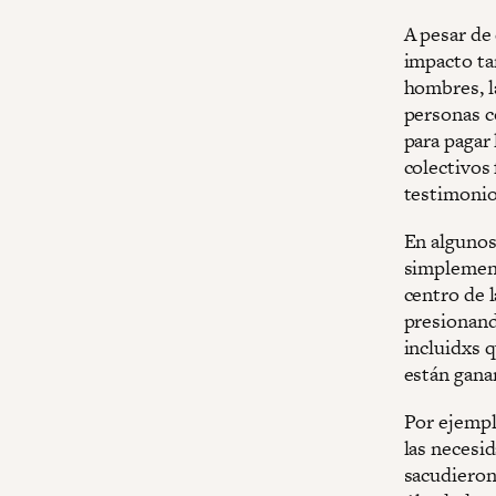
A pesar de 
impacto ta
hombres, l
personas c
para pagar
colectivos
testimonio 
En algunos
simplement
centro de l
presionand
incluidxs q
están gana
Por ejempl
las necesi
sacudieron 