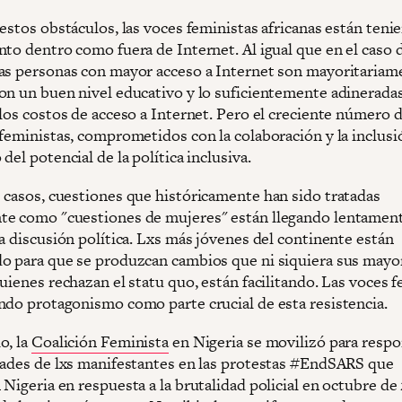
estos obstáculos, las voces feministas africanas están teni
nto dentro como fuera de Internet. Al igual que en el caso 
as personas con mayor acceso a Internet son mayoritariam
on un buen nivel educativo y lo suficientemente adinerad
 los costos de acceso a Internet. Pero el creciente número 
 feministas, comprometidos con la colaboración y la inclusi
del potencial de la política inclusiva.
 casos, cuestiones que históricamente han sido tratadas
e como "cuestiones de mujeres" están llegando lentament
a discusión política. Lxs más jóvenes del continente están
o para que se produzcan cambios que ni siquiera sus mayo
uienes rechazan el statu quo, están facilitando. Las voces 
ndo protagonismo como parte crucial de esta resistencia.
o, la
Coalición Feminista
en Nigeria se movilizó para respo
dades de lxs manifestantes en las protestas #EndSARS que
Nigeria en respuesta a la brutalidad policial en octubre de