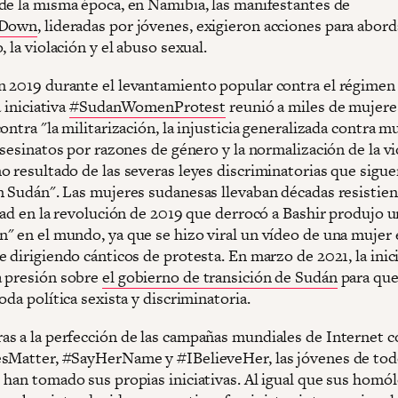
de la misma época, en Namibia, las manifestantes de
lDown
, lideradas por jóvenes, exigieron acciones para abord
, la violación y el abuso sexual.
 2019 durante el levantamiento popular contra el régime
a iniciativa
#SudanWomenProtest
reunió a miles de mujere
ontra "la militarización, la injusticia generalizada contra m
asesinatos por razones de género y la normalización de la vi
o resultado de las severas leyes discriminatorias que sigue
n Sudán". Las mujeres sudanesas llevaban décadas resistie
idad en la revolución de 2019 que derrocó a Bashir produjo 
" en el mundo, ya que se hizo viral un vídeo de una mujer
 dirigiendo cánticos de protesta. En marzo de 2021, la inic
 presión sobre
el gobierno de transición de Sudán
para qu
oda política sexista y discriminatoria.
s a la perfección de las campañas mundiales de Internet 
sMatter, #SayHerName y #IBelieveHer, las jóvenes de tod
 han tomado sus propias iniciativas. Al igual que sus homó