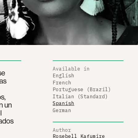
Available in
se
English
sas
French
Portuguese (Brazil)
s,
Italian (Standard)
n un
Spanish
German
l
zados
Author
Rosebell Kagumire