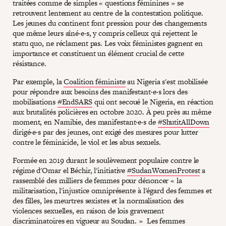
traitées comme de simples « questions féminines » se
retrouvent lentement au centre de la contestation politique.
Les jeunes du continent font pression pour des changements
que même leurs aîné·e·s, y compris celleux qui rejettent le
statu quo, ne réclament pas. Les voix féministes gagnent en
importance et constituent un élément crucial de cette
résistance.
Par exemple, la
Coalition féministe
au Nigeria s'est mobilisée
pour répondre aux besoins des manifestant·e·s lors des
mobilisations
#EndSARS
qui ont secoué le Nigeria, en réaction
aux brutalités policières en octobre 2020. À peu près au même
moment, en Namibie, des manifestant·e·s de
#ShutitAllDown
dirigé·e·s par des jeunes, ont exigé des mesures pour lutter
contre le féminicide, le viol et les abus sexuels.
Formée en 2019 durant le soulèvement populaire contre le
régime d'Omar el Béchir, l'initiative
#SudanWomenProtest
a
rassemblé des milliers de femmes pour dénoncer « la
militarisation, l'injustice omniprésente à l'égard des femmes et
des filles, les meurtres sexistes et la normalisation des
violences sexuelles, en raison de lois gravement
discriminatoires en vigueur au Soudan. » Les femmes