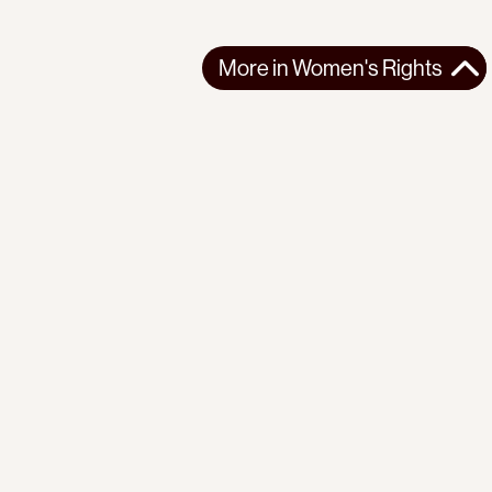
More in
Women's Rights
More in
Women's Rights
GLOBAL
WOMEN'S RIGHTS
2025-03-08
Economic Conditions of Women Workers
Claudia Jones on how the economic crisis disproportionately