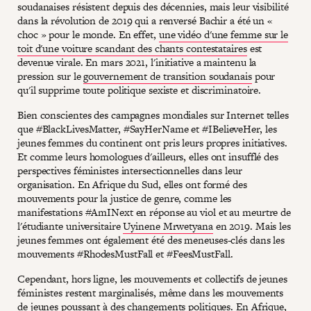
soudanaises résistent depuis des décennies, mais leur visibilité
dans la révolution de 2019 qui a renversé Bachir a été un «
choc » pour le monde. En effet,
une vidéo d'une femme sur le
toit d'une voiture scandant des chants contestataires
est
devenue virale. En mars 2021, l'initiative a maintenu la
pression sur le
gouvernement de transition soudanais
pour
qu'il supprime toute politique sexiste et discriminatoire.
Bien conscientes des campagnes mondiales sur Internet telles
que #BlackLivesMatter, #SayHerName et #IBelieveHer, les
jeunes femmes du continent ont pris leurs propres initiatives.
Et comme leurs homologues d'ailleurs, elles ont insufflé des
perspectives féministes intersectionnelles dans leur
organisation. En Afrique du Sud, elles ont formé des
mouvements pour la justice de genre, comme les
manifestations #AmINext en réponse au viol et au meurtre de
l'étudiante universitaire
Uyinene Mrwetyana
en 2019. Mais les
jeunes femmes ont également été des meneuses-clés dans les
mouvements #RhodesMustFall et #FeesMustFall.
Cependant, hors ligne, les mouvements et collectifs de jeunes
féministes restent marginalisés, même dans les mouvements
de jeunes poussant à des changements politiques. En Afrique,