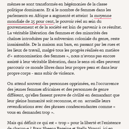
mêmes se sont transformés en hégémonies de la classe
politique dominante. Et si le nombre de femmes dans les
parlements en Afrique a augmenté et atteint la
moyenne
mondiale de 25 pour cent
, le pouvoir réel au sein du
gouvernement et de la société est loin de parvenir à ce résultat.
La véritable libération des femmes et des minorités des
chaînes introduites par la subversion coloniale du genre, reste
insaisissable. De la maison aux bars, en passant par les rues et
les lieux de travail, malgré tous les progrès réalisés en matière
d'« autonomisation des femmes », nous n'avons pas encore
assisté à leur véritable libération, dans le sens où elles peuvent
parcourir ce monde libres dans leur propre peau et dans leur
propre corps - sans subir de violence.
On attend souvent des personnes opprimées, en l'occurrence
des jeunes femmes africaines et des personnes de genre
différent, qu'elles fassent preuve de civilité en demandant que
leur pleine humanité soit reconnue, et on accueille leurs
revendications avec des phrases condescendantes comme «
vous en demandez trop ».
Mais qui définit ce qui est « trop » pour la liberté et l'existence
de chacun·e ? Pour Sheena Bageine et Stella Nyanzi, ici en