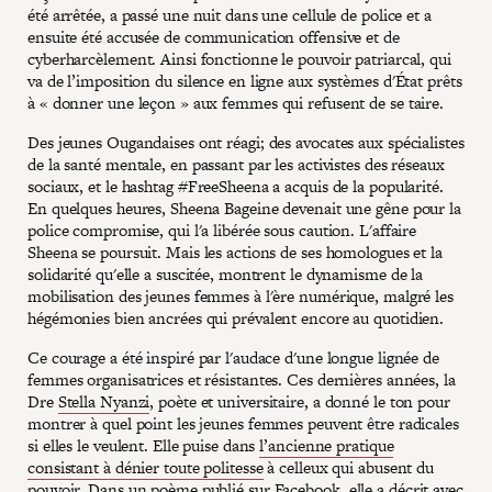
été arrêtée, a passé une nuit dans une cellule de police et a
ensuite été accusée de communication offensive et de
cyberharcèlement. Ainsi fonctionne le pouvoir patriarcal, qui
va de l’imposition du silence en ligne aux systèmes d'État prêts
à « donner une leçon » aux femmes qui refusent de se taire.
Des jeunes Ougandaises ont réagi; des avocates aux spécialistes
de la santé mentale, en passant par les activistes des réseaux
sociaux, et le hashtag #FreeSheena a acquis de la popularité.
En quelques heures, Sheena Bageine devenait une gêne pour la
police compromise, qui l'a libérée sous caution. L'affaire
Sheena se poursuit. Mais les actions de ses homologues et la
solidarité qu'elle a suscitée, montrent le dynamisme de la
mobilisation des jeunes femmes à l'ère numérique, malgré les
hégémonies bien ancrées qui prévalent encore au quotidien.
Ce courage a été inspiré par l'audace d'une longue lignée de
femmes organisatrices et résistantes. Ces dernières années, la
Dre
Stella Nyanzi
, poète et universitaire, a donné le ton pour
montrer à quel point les jeunes femmes peuvent être radicales
si elles le veulent. Elle puise dans
l’ancienne pratique
consistant à dénier toute politesse
à celleux qui abusent du
pouvoir. Dans un poème publié sur Facebook,
elle a décrit avec