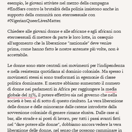
esempio, le giovani attiviste nel mezzo della campagna
#EndSars contro la brutalità della polizia insistono anche in
supporto della comunità non eterosessuale con
#NigerianQueerLivesMatter.
Chiedere alle giovani donne e alle africane e agli africani non
eterosessuali di mettere da parte le loro lotte, in ossequio
all'argomento che la liberazione "nazionale" deve venire
prima, come hanno fatto le nostre antenate più volte, non è
accettabile.
Le donne sono state centrali nei movimenti per l'indipendenza
e nella resistenza quotidiana al dominio coloniale. Ma spesso i
movimenti stessi si sono trasformati in egemonie di classe
politica dominante. E mentre abbiamo aumentato il numero
di donne nei parlamenti in Africa per raggiungere la
media
globale del 25%
, il potere effettivo sia nel governo che nella
società è ben al di sotto di questo risultato. La vera liberazione
delle donne e delle minoranze dalle catene introdotte dalla
sovversione coloniale di genere rimane elusiva. Dalle case ai
bar, alle strade e ai posti di lavoro, per tutti i passi avanti fatti
nel "dare potere alle donne", dobbiamo ancora vedere la vera
liberazione delle donne, nel senso che possono camminare in