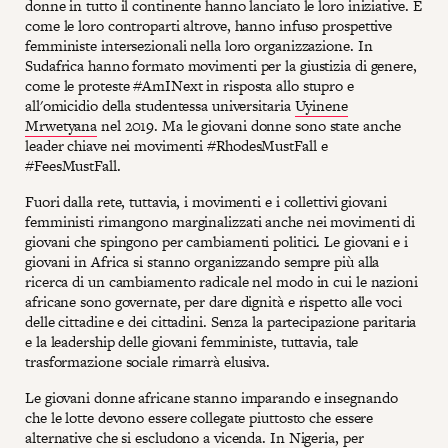
donne in tutto il continente hanno lanciato le loro iniziative. E
come le loro controparti altrove, hanno infuso prospettive
femministe intersezionali nella loro organizzazione. In
Sudafrica hanno formato movimenti per la giustizia di genere,
come le proteste #AmINext in risposta allo stupro e
all'omicidio della studentessa universitaria
Uyinene
Mrwetyana
nel 2019. Ma le giovani donne sono state anche
leader chiave nei movimenti #RhodesMustFall e
#FeesMustFall.
Fuori dalla rete, tuttavia, i movimenti e i collettivi giovani
femministi rimangono marginalizzati anche nei movimenti di
giovani che spingono per cambiamenti politici. Le giovani e i
giovani in Africa si stanno organizzando sempre più alla
ricerca di un cambiamento radicale nel modo in cui le nazioni
africane sono governate, per dare dignità e rispetto alle voci
delle cittadine e dei cittadini. Senza la partecipazione paritaria
e la leadership delle giovani femministe, tuttavia, tale
trasformazione sociale rimarrà elusiva.
Le giovani donne africane stanno imparando e insegnando
che le lotte devono essere collegate piuttosto che essere
alternative che si escludono a vicenda. In Nigeria, per