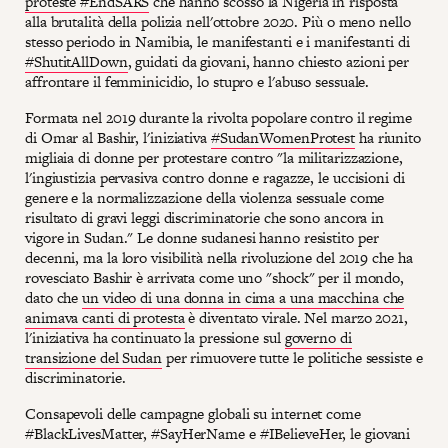
proteste #EndSARS
che hanno scosso la Nigeria in risposta
alla brutalità della polizia nell'ottobre 2020. Più o meno nello
stesso periodo in Namibia, le manifestanti e i manifestanti di
#ShutitAllDown
, guidati da giovani, hanno chiesto azioni per
affrontare il femminicidio, lo stupro e l'abuso sessuale.
Formata nel 2019 durante la rivolta popolare contro il regime
di Omar al Bashir, l'iniziativa
#SudanWomenProtest
ha riunito
migliaia di donne per protestare contro "la militarizzazione,
l'ingiustizia pervasiva contro donne e ragazze, le uccisioni di
genere e la normalizzazione della violenza sessuale come
risultato di gravi leggi discriminatorie che sono ancora in
vigore in Sudan." Le donne sudanesi hanno resistito per
decenni, ma la loro visibilità nella rivoluzione del 2019 che ha
rovesciato Bashir è arrivata come uno "shock" per il mondo,
dato che
un video di una donna in cima a una macchina che
animava canti di protesta
è diventato virale. Nel marzo 2021,
l'iniziativa ha continuato la pressione sul
governo di
transizione del Sudan
per rimuovere tutte le politiche sessiste e
discriminatorie.
Consapevoli delle campagne globali su internet come
#BlackLivesMatter, #SayHerName e #IBelieveHer, le giovani