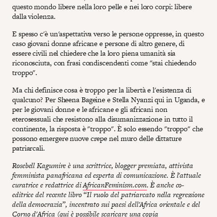
questo mondo libere nella loro pelle e nei loro corpi: libere
dalla violenza.
E spesso c'è un'aspettativa verso le persone oppresse, in questo
caso giovani donne africane e persone di altro genere, di
essere civili nel chiedere che la loro piena umanità sia
riconosciuta, con frasi condiscendenti come "stai chiedendo
troppo".
Ma chi definisce cosa è troppo per la libertà e l'esistenza di
qualcuno? Per Sheena Bageine e Stella Nyanzi qui in Uganda, e
per le giovani donne e le africane e gli africani non
eterosessuali che resistono alla disumanizzazione in tutto il
continente, la risposta è "troppo". È solo essendo "troppo" che
possono emergere nuove crepe nel muro delle dittature
patriarcali.
Rosebell Kagumire è una scrittrice, blogger premiata, attivista
femminista panafricana ed esperta di comunicazione. È l'attuale
curatrice e redattrice di
AfricanFeminism.com
. È anche co-
editrice del recente libro “Il ruolo del patriarcato nella regressione
della democrazia”, incentrato sui paesi dell'Africa orientale e del
Corno d'Africa (
qui è possibile scaricare una copia