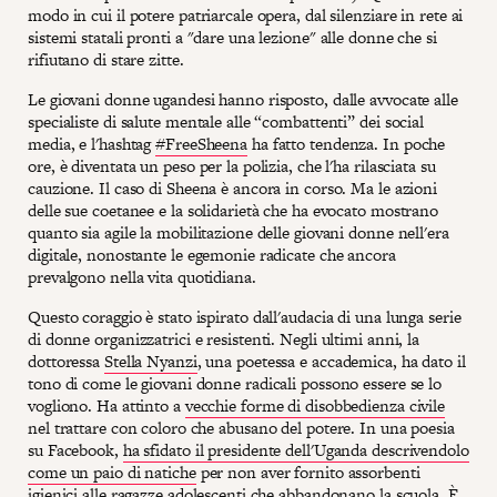
modo in cui il potere patriarcale opera, dal silenziare in rete ai
sistemi statali pronti a "dare una lezione" alle donne che si
rifiutano di stare zitte.
Le giovani donne ugandesi hanno risposto, dalle avvocate alle
specialiste di salute mentale alle “combattenti” dei social
media, e l'hashtag
#FreeSheena
ha fatto tendenza. In poche
ore, è diventata un peso per la polizia, che l'ha rilasciata su
cauzione. Il caso di Sheena è ancora in corso. Ma le azioni
delle sue coetanee e la solidarietà che ha evocato mostrano
quanto sia agile la mobilitazione delle giovani donne nell'era
digitale, nonostante le egemonie radicate che ancora
prevalgono nella vita quotidiana.
Questo coraggio è stato ispirato dall'audacia di una lunga serie
di donne organizzatrici e resistenti. Negli ultimi anni, la
dottoressa
Stella Nyanzi
, una poetessa e accademica, ha dato il
tono di come le giovani donne radicali possono essere se lo
vogliono. Ha attinto a
vecchie forme di disobbedienza civile
nel trattare con coloro che abusano del potere. In una poesia
su Facebook,
ha sfidato il presidente dell'Uganda descrivendolo
come un paio di natiche
per non aver fornito assorbenti
igienici alle ragazze adolescenti che abbandonano la scuola. È