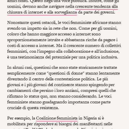
amici fidati. Questo nega una voce pubblica. Inoltre, come gli
uomini, devono anche navigare nella
crescente tendenza alla
chiusura di internet e alla sorveglianza
da parte dei governi.
Nonostante questi ostacoli, le voci femministe africane stanno
avendo un impatto sia in rete che non. Come per gli uomini,
coloro che hanno maggiore accesso a internet sono
sproporzionatamente istruite e abbastanza ricche da pagare i
costi di accesso a internet. Ma il crescente numero di collettivi
femministi, con l'impegno alla collaborazione e all'inclusione,
è una testimonianza del potenziale per una politica inclusiva.
In alcuni casi, questioni che sono state storicamente trattate
semplicemente come "questioni di donne" stanno lentamente
diventando il centro della contestazione politica. Le più
giovani e i più giovani del continente stanno spingendo per
cambiamenti che persino i loro anziani, compresi quelli che
rifiutano lo status quo, non stanno considerando. Le voci
femministe stanno guadagnando importanza come parte
cruciale di questa resistenza.
Per esempio, la
Coalizione femminista
in Nigeria si è
mobilitata per rispondere ai bisogni dei manifestanti nelle