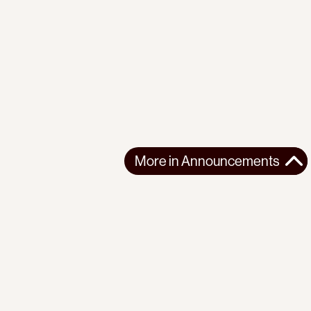
More in
Announcements
More in
Announcements