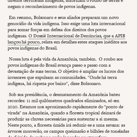
direitos territoriais indígenas, autorizam o roubo de terras e
negam o reconhecimento de povos indígenas.
Em resumo, Bolsonaro e seus aliados preparam um novo
genocídio da vida indígena. Isso exige uma luta internacional
para somar forças em defesa dos direitos dos povos
indígenas.
O Dossiê Internacional de Denúncias, que a APIB
lançou há pouco
, relata em detalhes estes ataques inéditos aos
povos indígenas do Brasil.
Nossa luta é pela vida da Amazônia, também. O roubo aos
povos indígenas do Brasil avança passo a passo com a
devastação de suas terras. O objetivo é ampliar os lucros dos
invasores que expulsam as comunidades. "Onde há terra
indígena, há riqueza por baixo", disse Bolsonaro.
Sob sua presidência, o desmatamento da Amazônia bateu
recordes: 11 mil quilômetros quadrados eliminados, só em
2020. Estamos nos aproximando rapidamente do "ponto de
virada" na Amazônia, quando a floresta tropical deixará de
produzir as chuvas necessárias para sustentar a si mesma.
Neste ponto, a floresta úmida irá reduzir-se a uma savana: as
árvores morrerão, os campos queimarão e bilhões de toneladas