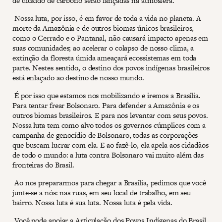
de dióxido de carbono serão lançadas na atmosfera.
Nossa luta, por isso, é em favor de toda a vida no planeta. A
morte da Amazônia e de outros biomas únicos brasileiros,
como o Cerrado e o Pantanal, não causará impacto apenas em
suas comunidades; ao acelerar o colapso de nosso clima, a
extinção da floresta úmida ameaçará ecossistemas em toda
parte. Nestes sentido, o destino dos povos indígenas brasileiros
está enlaçado ao destino de nosso mundo.
É por isso que estamos nos mobilizando e iremos a Brasília.
Para tentar frear Bolsonaro. Para defender a Amazônia e os
outros biomas brasileiros. E para nos levantar com seus povos.
Nossa luta tem como alvo todos os governos cúmplices com a
campanha de genocídio de Bolsonaro, todas as corporações
que buscam lucrar com ela. E ao fazê-lo, ela apela aos cidadãos
de todo o mundo: a luta contra Bolsonaro vai muito além das
fronteiras do Brasil.
Ao nos prepararmos para chegar a Brasília, pedimos que você
junte-se a nós: nas ruas, em seu local de trabalho, em seu
bairro. Nossa luta é sua luta. Nossa luta é pela vida.
Você pode apoiar a Articulação dos Povos Indígenas do Brasil