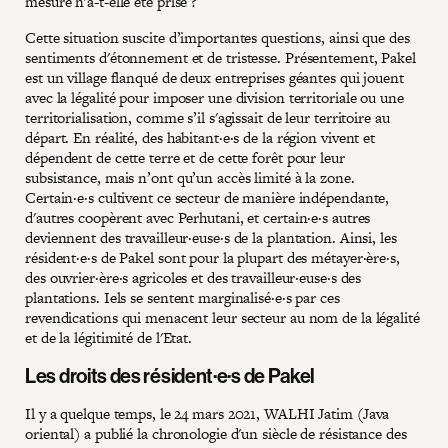
mesure n'a-t-elle été prise ?
Cette situation suscite d’importantes questions, ainsi que des
sentiments d'étonnement et de tristesse. Présentement, Pakel
est un village flanqué de deux entreprises géantes qui jouent
avec la légalité pour imposer une division territoriale ou une
territorialisation, comme s’il s'agissait de leur territoire au
départ. En réalité, des habitant·e·s de la région vivent et
dépendent de cette terre et de cette forêt pour leur
subsistance, mais n’ont qu’un accès limité à la zone.
Certain·e·s cultivent ce secteur de manière indépendante,
d'autres coopèrent avec Perhutani, et certain·e·s autres
deviennent des travailleur·euse·s de la plantation. Ainsi, les
résident·e·s de Pakel sont pour la plupart des métayer·ère·s,
des ouvrier·ère·s agricoles et des travailleur·euse·s des
plantations. Iels se sentent marginalisé·e·s par ces
revendications qui menacent leur secteur au nom de la légalité
et de la légitimité de l'Etat.
Les droits des résident·e·s de Pakel
Il y a quelque temps, le 24 mars 2021, WALHI Jatim (Java
oriental) a publié la chronologie d'un siècle de résistance des