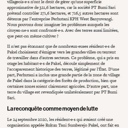
villageois·e·s n'ont le droit de gérer qu'une superficie
approximative de 321,6 hectares, car la société PT Bumi Sari
prétend contrôler 271,6 hectares, et 716,5 autres hectares sont
détenus par l’entreprise Perhutani KPH West Banyuwangi.
Nous pouvons donc imaginer les problèmes auxquels les
citoyen·ne·s sont confronté·e·s. Avec des terres aussi limitées,
que peut-on même cultiver ?
Il n'est pas étonnant que de nombreux·euses résident·e·s de
Pakel choisissent d'émigrer vers les grandes villes ou tentent
de travailler dans d'autres secteurs. Ce problème, qui a pris en
otage les habitant·e·s de Pakel, découle simplement de
l'accaparement historique des terres, légitimé par l'État. D'une
part, Perhutani a inclus une grande partie de la zone du village
de Pakel dans la catégorie des forêts de production, bien que
certaines zones soient clairement agricoles. D'autre part, une
terre du village est revendiquée unilatéralement par PT Bumi
Sari.
La reconquête comme moyen de lutte
Le 24 septembre 2020, les résident·e·s qui avaient créé une
organisation appelée Rukun Tani Sumberejo Pakel, ont fait en