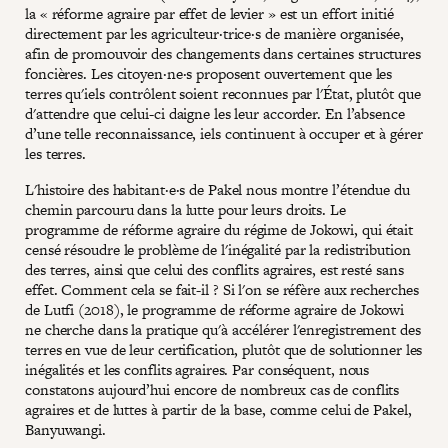
la « réforme agraire par effet de levier » est un effort initié
directement par les agriculteur·trice·s de manière organisée,
afin de promouvoir des changements dans certaines structures
foncières. Les citoyen·ne·s proposent ouvertement que les
terres qu'iels contrôlent soient reconnues par l'État, plutôt que
d'attendre que celui-ci daigne les leur accorder. En l’absence
d’une telle reconnaissance, iels continuent à occuper et à gérer
les terres.
L'histoire des habitant·e·s de Pakel nous montre l’étendue du
chemin parcouru dans la lutte pour leurs droits. Le
programme de réforme agraire du régime de Jokowi, qui était
censé résoudre le problème de l'inégalité par la redistribution
des terres, ainsi que celui des conflits agraires, est resté sans
effet. Comment cela se fait-il ? Si l'on se réfère aux recherches
de Lutfi (2018), le programme de réforme agraire de Jokowi
ne cherche dans la pratique qu'à accélérer l'enregistrement des
terres en vue de leur certification, plutôt que de solutionner les
inégalités et les conflits agraires. Par conséquent, nous
constatons aujourd’hui encore de nombreux cas de conflits
agraires et de luttes à partir de la base, comme celui de Pakel,
Banyuwangi.