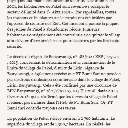
physiques aux mains des forces de sécurité. Néanmoins, en
2001, les habitant·e·s de Pakel sont revenu·e·s occuper le
secteur délimité dans l’« Akta 1929 ». Par représailles, toutes
les maisons et les plantes sur le terrain ont été brûlées par
l'appareil de sécurité de l'État. Cet incident a poussé la plupart
des jeunes de Pakel à abandonner l'école. Plusieurs
habitant·e·s ont également été contraint·e·s de quitter le village
afin d'éviter d'être arrêté·e·s et pourchassé·e·s par les forces de
sécurité.
Le décret du régent de Banyuwangi, nº 188/402 / KEP / 429.011
/ 2015, concernant la détermination et la confirmation de la
limite du village de Pakel, district de Licin, régence de
Banyuwangi, a également précisé que PT Bumi Sari ne possède
pas de droits d'utilisation commerciale dans le village de Pakel,
Licin, Banyuwangi. Cela a été confirmé par une circulaire de
BPN Banyuwangi, nº 280 / 600.1.35.10 / II / 2018, datée du 14
février 2018, qui a réaffirmé que les terres du village de Pakel
n'étaient pas incluses dans l'HGU de PT Bumi Sari. Or, PT
Bumi Sari contrôle toujours ces terres.
La population de Pakel s’élève environ à 2 760 habitants. La
superficie du village est de 1 309,7 hectares. En réalité, les