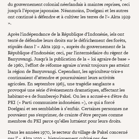
du gouvernement colonial néerlandais à maintes reprises, ceci
jusqu'à l’époque japonaise. Néanmoins, Doelgani et les autres
ont continué à défendre et à cultiver les terres de l'« Akta 1929
».
Après l'indépendance de la République d'Indonésie, iels ont
tenté de défendre leurs droits sur le défrichement des forêts,
stipulés dans l' « Akta 1929 », auprès du gouvernement de la
République d'Indonésie; ceci, par l'intermédiaire du régent de
Banyuwangi. Jusqu'à la publication de la « loi agraire de base »
de 1960, l'effort de réforme agraire n'avait toujours pas atteint
la région de Banyuwangi. Cependant, les agriculteur·trice·s
continuaient d’attendre et poursuivaient leurs activités
agricoles. En septembre 1965, une tragédie sanglante a
provoqué une série d'événements dramatiques, affectant les
habitant·e·s de Sumberejo Pakel. On les a accusé·e·s d'être du
PKI (« Parti communiste indonésien »), ce qui a forcé
Doelgani et ses semblables à s’enfuir. Certaines personnes ne
pouvaient pas s'exprimer, de crainte d’être perçues comme
membres du PKI parce qu’elles luttaient pour leurs droits.
Dans les années 1970, le secteur du village de Pakel concerné
par l’ « Akta 1929 », historiquement cultivé par des