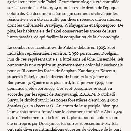
agriculteur·trice·s de Pakel. Cette chronologie a été compilée
sur la base de l' « Akta 1929 », ou lettre de droits de l'époque
coloniale. Ce document a été soigneusement archivé par les
résident·e·s et a été consulté par divers réseaux universitaires,
dont les universités Brawijaya, Widayagama et Diponegoro. De
plus, les habitant·e·s de Pakel conservent les traces de leurs
luttes passées, ce qui facilite la compilation de la chronologie.
Le combat des habitant·e·s de Pakel a débuté en 1925. Sept
individus représentaient environ 2 950 personnes. Doelgani,
l'un de ces représentant·e·s, a lutté sans relâche. Ensemble, iels
ont soumis une requête au gouvernement colonial néerlandais
pour qu’il ouvre les forêts de Sengkan Kandang et Keseran,
situées à Pakel, dans le district de Licin et la régence de
Banyuwangi. Quatre ans plus tard, le 11 janvier 1929, leur
demande a été approuvée. Ces sept personnes se sont vu
accorder par le régent de Banyuwangi, R.A.A.M. Notohadi
Suryo, le droit d'ouvrir les zones forestières d'environ 4 000
épaules (3 000 hectares) . Au cours de leur périple, bien que
leurs droits soient fondés sur le document intitulé « Akta 1929
», le défrichement de la forêt et la plantation de cultures ont
été entrepris par Doelgani et les autres représentant·e·s. Iels
ont subi diverses intimidations et gestes de violence de la part