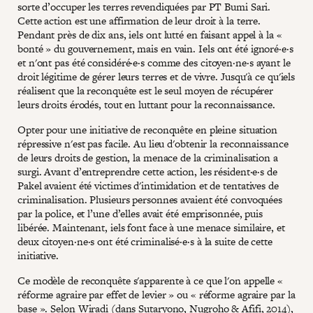
sorte d’occuper les terres revendiquées par PT Bumi Sari.
Cette action est une affirmation de leur droit à la terre.
Pendant près de dix ans, iels ont lutté en faisant appel à la «
bonté » du gouvernement, mais en vain. Iels ont été ignoré·e·s
et n'ont pas été considéré·e·s comme des citoyen·ne·s ayant le
droit légitime de gérer leurs terres et de vivre. Jusqu'à ce qu'iels
réalisent que la reconquête est le seul moyen de récupérer
leurs droits érodés, tout en luttant pour la reconnaissance.
Opter pour une initiative de reconquête en pleine situation
répressive n'est pas facile. Au lieu d'obtenir la reconnaissance
de leurs droits de gestion, la menace de la criminalisation a
surgi. Avant d’entreprendre cette action, les résident·e·s de
Pakel avaient été victimes d'intimidation et de tentatives de
criminalisation. Plusieurs personnes avaient été convoquées
par la police, et l’une d’elles avait été emprisonnée, puis
libérée. Maintenant, iels font face à une menace similaire, et
deux citoyen·ne·s ont été criminalisé·e·s à la suite de cette
initiative.
Ce modèle de reconquête s'apparente à ce que l'on appelle «
réforme agraire par effet de levier » ou « réforme agraire par la
base ». Selon Wiradi (dans Sutaryono, Nugroho & Afifi, 2014),