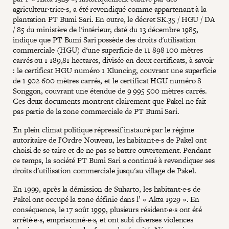
agriculteur·trice·s, a été revendiqué comme appartenant à la
plantation PT Bumi Sari. En outre, le décret SK.35 / HGU / DA
/ 85 du ministère de l'intérieur, daté du 13 décembre 1985,
indique que PT Bumi Sari possède des droits d'utilisation
commerciale (HGU) d'une superficie de 11 898 100 mètres
carrés ou 1 189,81 hectares, divisée en deux certificats, à savoir
: le certificat HGU numéro 1 Kluncing, couvrant une superficie
de 1 902 600 mètres carrés, et le certificat HGU numéro 8
Songgon, couvrant une étendue de 9 995 500 mètres carrés.
Ces deux documents montrent clairement que Pakel ne fait
pas partie de la zone commerciale de PT Bumi Sari.
En plein climat politique répressif instauré par le régime
autoritaire de l’Ordre Nouveau, les habitant·e·s de Pakel ont
choisi de se taire et de ne pas se battre ouvertement. Pendant
ce temps, la société PT Bumi Sari a continué à revendiquer ses
droits d'utilisation commerciale jusqu'au village de Pakel.
En 1999, après la démission de Suharto, les habitant·e·s de
Pakel ont occupé la zone définie dans l’ « Akta 1929 ». En
conséquence, le 17 août 1999, plusieurs résident·e·s ont été
arrêté·e·s, emprisonné·e·s, et ont subi diverses violences