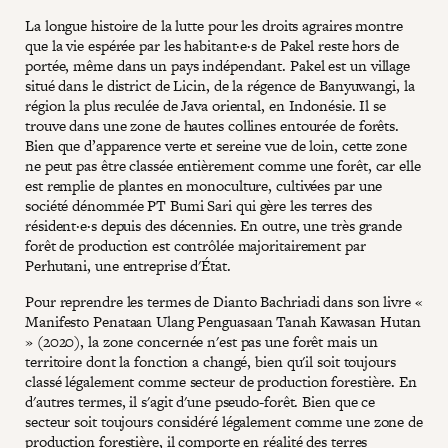
La longue histoire de la lutte pour les droits agraires montre
que la vie espérée par les habitant·e·s de Pakel reste hors de
portée, même dans un pays indépendant. Pakel est un village
situé dans le district de Licin, de la régence de Banyuwangi, la
région la plus reculée de Java oriental, en Indonésie. Il se
trouve dans une zone de hautes collines entourée de forêts.
Bien que d’apparence verte et sereine vue de loin, cette zone
ne peut pas être classée entièrement comme une forêt, car elle
est remplie de plantes en monoculture, cultivées par une
société dénommée PT Bumi Sari qui gère les terres des
résident·e·s depuis des décennies. En outre, une très grande
forêt de production est contrôlée majoritairement par
Perhutani, une entreprise d'État.
Pour reprendre les termes de Dianto Bachriadi dans son livre «
Manifesto Penataan Ulang Penguasaan Tanah Kawasan Hutan
» (2020), la zone concernée n'est pas une forêt mais un
territoire dont la fonction a changé, bien qu'il soit toujours
classé légalement comme secteur de production forestière. En
d'autres termes, il s'agit d'une pseudo-forêt. Bien que ce
secteur soit toujours considéré légalement comme une zone de
production forestière, il comporte en réalité des terres