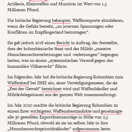
Artillerie, Kleinwaffen und Munition im Wert von 1,5
Millionen Pfund.
Die britische Regierung
behauptet
, Waffenexporte abzulehnen,
wenn die Gefahr besteht, „zu internen Spannungen oder
Konflikten im Empfängerland beizutragen“.
Sie gab jedoch 2018 einen
Bericht
in Auftrag, der feststellte,
dass der kolumbianische Staat und das Militär „massive
Menschenrechtsverletzungen und -verletzungen“ begangen
hatten, was zu einem „systematischen Verstoß gegen das
humanitäre Völkerrecht“ führte.
Im folgenden Jahr lud die britische Regierung Kolumbien zum
Waffenkauf
bei DSEI ein, einer Verteidigungsmesse, die als
„Fest der Gewalt“
bezeichnet
wird und Waffenhändler und
Militärdelegationen aus der ganzen Welt zusammenbringt.
Im Jahr 2020 machte die britische Regierung Kolumbien zu
einem ihrer
wichtigsten Waffenabsatzmärkte
und
genehmigte
alle 30 gestellten Exportlizenzanträge in Höhe von 2,5
Millionen Pfund, obwohl sie sie im selben Jahr in ihre
„Menschenrechtsprioritätsländer“
aufgenommen
hatte.