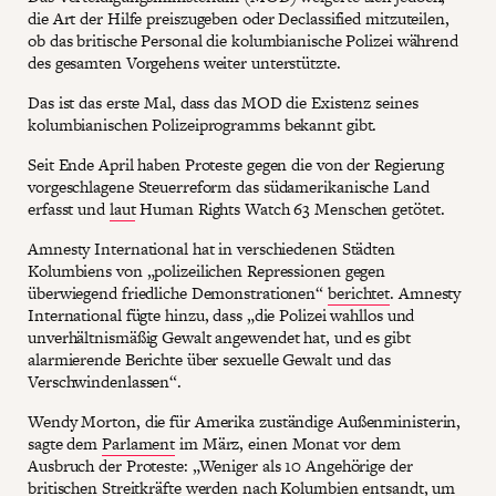
die Art der Hilfe preiszugeben oder Declassified mitzuteilen,
ob das britische Personal die kolumbianische Polizei während
des gesamten Vorgehens weiter unterstützte.
Das ist das erste Mal, dass das MOD die Existenz seines
kolumbianischen Polizeiprogramms bekannt gibt.
Seit Ende April haben Proteste gegen die von der Regierung
vorgeschlagene Steuerreform das südamerikanische Land
erfasst und
laut
Human Rights Watch 63 Menschen getötet.
Amnesty International hat in verschiedenen Städten
Kolumbiens von „polizeilichen Repressionen gegen
überwiegend friedliche Demonstrationen“
berichtet
. Amnesty
International fügte hinzu, dass „die Polizei wahllos und
unverhältnismäßig Gewalt angewendet hat, und es gibt
alarmierende Berichte über sexuelle Gewalt und das
Verschwindenlassen“.
Wendy Morton, die für Amerika zuständige Außenministerin,
sagte dem
Parlament
im März, einen Monat vor dem
Ausbruch der Proteste: „Weniger als 10 Angehörige der
britischen Streitkräfte werden nach Kolumbien entsandt, um