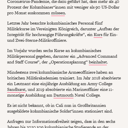
Coronavirus-Pandemie, die dazu geführt hat, dass mehr als 40
Prozent der Kolumbianer*innen mit weniger als 90 US-Dollar
pro Monat auskommen
müssen
.
Letztes Jahr besuchte kolumbianisches Personal fünf
Militärkurse im Vereinigten Königreich, darunter „Aufbau der
Integrität für hochrangige Führungskräfte“, ein
Kurs
für Ein-
und Zwei-Sterne-Militäroffiziere.
Im Vorjahr wurden sechs Kurse an kolumbianisches
Militärpersonal gegeben, darunter ein „Advanced Command
and Staff Course“, der „Operationsplanung“
beinhaltet
.
Mindestens zwei kolumbianische Armeeoffiziere haben an
britischen Militärakademien trainiert. Im Jahr 2018 absolvierte
ein Leutnant eine einjährige Ausbildung am Army College
Sandhurst
, und 2019 absolvierte ein Marineoffizier eine 11-
monatige Ausbildung am
Dartmouth
Naval College.
Es ist nicht bekannt, ob in Cali nun in Großbritannien
ausgebildete kolumbianische Soldat*innen stationiert sind.
Anfragen zur Informationsfreiheit zeigen, dass in den sechs
Jahren bis 2020 309 kolumbianische Studierende an der