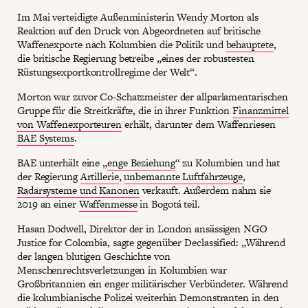
Im Mai verteidigte Außenministerin Wendy Morton als
Reaktion auf den Druck von Abgeordneten auf britische
Waffenexporte nach Kolumbien die Politik und
behauptete
,
die britische Regierung betreibe „eines der robustesten
Rüstungsexportkontrollregime der Welt“.
Morton war zuvor Co-Schatzmeister der allparlamentarischen
Gruppe für die Streitkräfte, die in ihrer Funktion
Finanzmittel
von Waffenexporteuren
erhält, darunter dem Waffenriesen
BAE Systems
.
BAE unterhält eine „
enge Beziehung
“ zu Kolumbien und hat
der Regierung
Artillerie
,
unbemannte Luftfahrzeuge
,
Radarsysteme und Kanonen
verkauft. Außerdem nahm sie
2019 an einer
Waffenmesse
in Bogotá teil.
Hasan Dodwell, Direktor der in London ansässigen NGO
Justice for Colombia, sagte gegenüber Declassified: „Während
der langen blutigen Geschichte von
Menschenrechtsverletzungen in Kolumbien war
Großbritannien ein enger militärischer Verbündeter. Während
die kolumbianische Polizei weiterhin Demonstranten in den