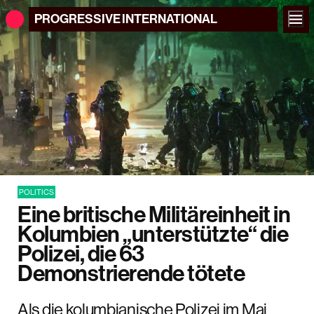
PROGRESSIVE
INTERNATIONAL
POLITICS
Eine britische Militäreinheit in
Kolumbien „unterstützte“ die
Polizei, die 63
Demonstrierende tötete
Als die kolumbianische Polizei im Mai