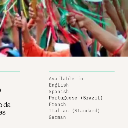
Available in
English
s
Spanish
Portuguese (Brazil)
o da
French
as
Italian (Standard)
German