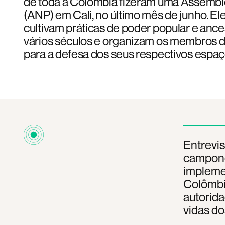
de toda a Colômbia fizeram uma Assembl
(ANP) em Cali, no último mês de junho. El
cultivam práticas de poder popular e ance
vários séculos e organizam os membros
para a defesa dos seus respectivos espaços
Entrevi
campone
impleme
Colômbia
autorida
vidas do