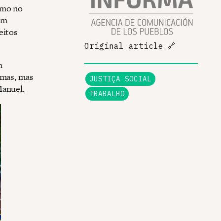
omo no
em
eitos
Original article
🔗
m
emas, mas
JUSTIÇA SOCIAL
Manuel.
TRABALHO