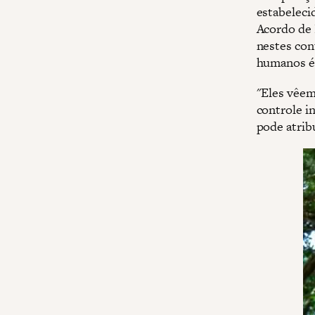
estabeleci
Acordo de 
nestes con
humanos é 
"Eles vêe
controle i
pode atrib