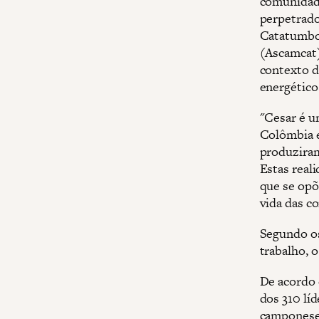
comunidade
perpetrado
Catatumbo
(Ascamcat)
contexto d
energéticos
"Cesar é u
Colômbia e
produziram
Estas real
que se opõ
vida das c
Segundo os
trabalho, 
De acordo 
dos 310 lí
camponese