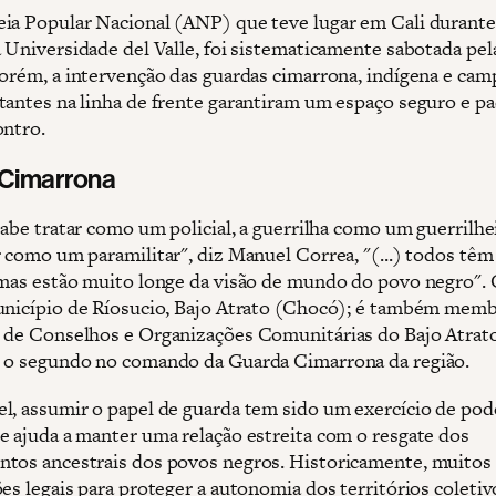
ia Popular Nacional (ANP) que teve lugar em Cali durant
a Universidade del Valle, foi sistematicamente sabotada pel
Porém, a intervenção das guardas cimarrona, indígena e ca
tantes na linha de frente garantiram um espaço seguro e pa
ontro.
Cimarrona
sabe tratar como um policial, a guerrilha como um guerrilhe
r como um paramilitar", diz Manuel Correa, "(...) todos têm
 mas estão muito longe da visão de mundo do povo negro". 
unicípio de Ríosucio, Bajo Atrato (Chocó); é também mem
 de Conselhos e Organizações Comunitárias do Bajo Atrat
 o segundo no comando da Guarda Cimarrona da região.
l, assumir o papel de guarda tem sido um exercício de pod
e ajuda a manter uma relação estreita com o resgate dos
tos ancestrais dos povos negros. Historicamente, muitos
ões legais para proteger a autonomia dos territórios coleti