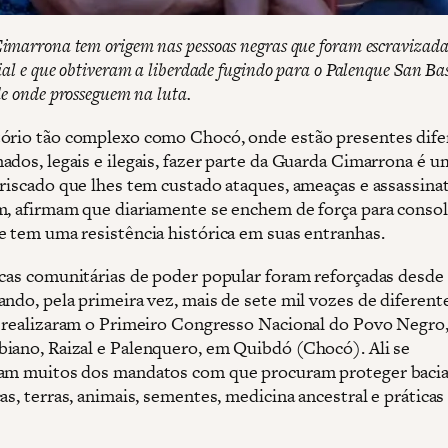
marrona tem origem nas pessoas negras que foram escravizada
ial e que obtiveram a liberdade fugindo para o Palenque San Bas
de onde prosseguem na luta.
ório tão complexo como Chocó, onde estão presentes dife
ados, legais e ilegais, fazer parte da Guarda Cimarrona é u
rriscado que lhes tem custado ataques, ameaças e assassina
m, afirmam que diariamente se enchem de força para conso
e tem uma resistência histórica em suas entranhas.
icas comunitárias de poder popular foram reforçadas desde
ando, pela primeira vez, mais de sete mil vozes de diferent
s realizaram o Primeiro Congresso Nacional do Povo Negro
iano, Raizal e Palenquero, em Quibdó (Chocó). Ali se
am muitos dos mandatos com que procuram proteger baci
as, terras, animais, sementes, medicina ancestral e práticas