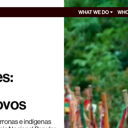
WHAT WE DO
WHO
s:
ovos
rronas e indígenas