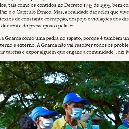
dos, tais como os contidos no Decreto 1745 de 1995, bem c
Paz e o Capítulo Étnico. Mas, a realidade daqueles que viv
textos de constante corrupção, despojo e violações dos dir
diferente do pressuposto pela lei.
m a Guarda como uma pedra no sapato, porque é também u
nterno e externo. A Guarda não vai resolver todos os probl
uir tarefas e expor alguém que engane a comunidade", diz 