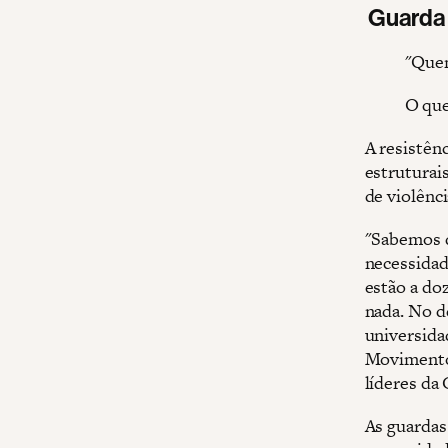
Guarda
"Que
O que
A resistên
estruturai
de violênci
"Sabemos q
necessidad
estão a doz
nada. No d
universida
Movimento
líderes da
As guardas