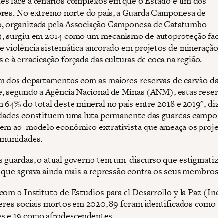
s face a cenários complexos em que o Estado é um dos
res. No extremo norte do país, a Guarda Camponesa de
, organizada pela Associação Camponesa de Catatumbo
, surgiu em 2014 como um mecanismo de autoproteção fac
e violência sistemática ancorado em projetos de mineração
 e à erradicação forçada das culturas de coca na região.
m dos departamentos com as maiores reservas de carvão d
, segundo a Agência Nacional de Minas (ANM), estas rese
 64% do total deste mineral no país entre 2018 e 2019", di
idades constituem uma luta permanente das guardas campo
em ao modelo econômico extrativista que ameaça os proje
omunidades.
 guardas, o atual governo tem um discurso que estigmatiz
o que agrava ainda mais a repressão contra os seus membros
com o Instituto de Estudios para el Desarrollo y la Paz (In
deres sociais mortos em 2020, 89 foram identificados como
s e 19 como afrodescendentes.