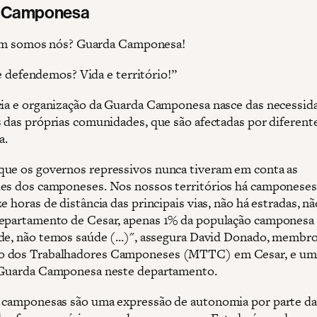
 Camponesa
m somos nós? Guarda Camponesa!
 defendemos? Vida e território!”
cia e organização da Guarda Camponesa nasce das necessid
s das próprias comunidades, que são afectadas por diferente
a.
ue os governos repressivos nunca tiveram em conta as
es dos camponeses. Nos nossos territórios há camponeses
e horas de distância das principais vias, não há estradas, nã
epartamento de Cesar, apenas 1% da população camponesa 
de, não temos saúde (...)", assegura David Donado, membr
 dos Trabalhadores Camponeses (MTTC) em Cesar, e um
 Guarda Camponesa neste departamento.
 camponesas são uma expressão de autonomia por parte da