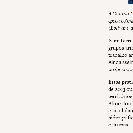
A Guarda Ci
época colon
(Bolívar), 
Num territ
grupos arm
trabalho a
Ainda assi
projeto qu
Estas prát
de 2013 qu
território
Afrocolomb
consolidar
hidrográfic
culturais.