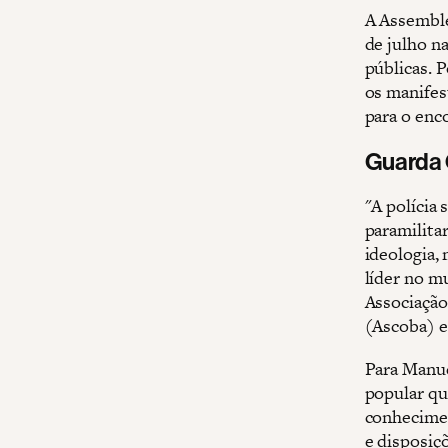
A Assemble
de julho n
públicas. 
os manifes
para o enc
Guarda 
"A polícia 
paramilita
ideologia,
líder no m
Associação
(Ascoba) e
Para Manue
popular qu
conhecimen
e disposiç