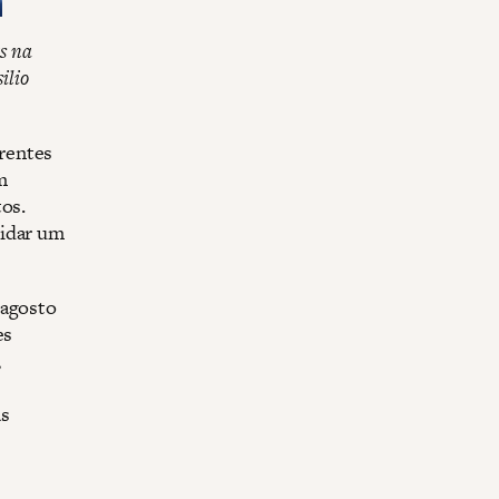
s na
ilio
rentes
m
tos.
lidar um
 agosto
es
,
as