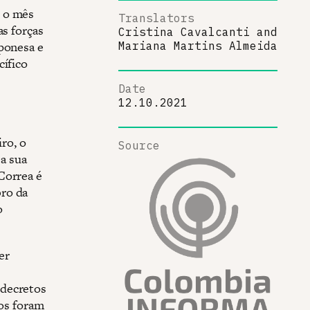
e o mês
Translators
as forças
Cristina Cavalcanti
and
mponesa e
Mariana Martins Almeida
cífico
Date
12.10.2021
iro, o
Source
 a sua
Correa é
bro da
o
er
 decretos
vos foram