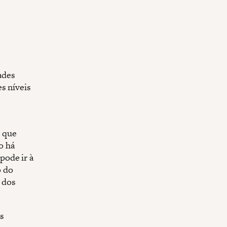
ades
s níveis
 que
o há
pode ir à
o do
 dos
s