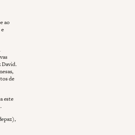
e ao
 e
a
rvas
z David.
nesas,
tos de
a este
.
depaz),