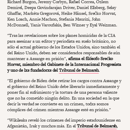
Richard Burgon, Jeremy Corbyn, Rafael Correa, Özlem
Demirel, Deepa Govindarajan Driver, Daniel Ellsberg, Selay
Ghaffar, Markéta Gregorová, Heike Hänsel, Srećko Horvat,
Ken Loach, Annie Machon, Stefania Maurizi, John
McDonnell, Yanis Varoufakis, Ben Wizner y Eyal Weizman.
"Tras las revelaciones sobre los planes homicidas de la CIA
para asesinar a un editor y periodista en suelo británico, no
sólo el actual gobierno de los Estados Unidos, sino también el
del Reino Unido, deben ser considerados responsables de aún
mantener a Assange en prisión",
afirma el filósofo Srećko
Horvat, miembro del Gabinete de la Internacional Progresista
y uno de lxs fundadorxs del
Tribunal de Belmarsh
.
"El gobierno de Biden debe retirar los cargos contra Assange y
el gobierno del Reino Unido debe liberarlo inmediatamente y
poner fin al sufrimiento y la tortura de una persona valiente
que no ha cometido ningún delito. En una sociedad en la que
decir la verdad se convierte en un crimen, todxs somos
cómplices del crimen mientras Assange esté en prisión."
"Wikileaks reveló los crímenes del imperio estadounidense en
Afganistán, Irak y muchos más. En el
Tribunal de Belmarsh
,