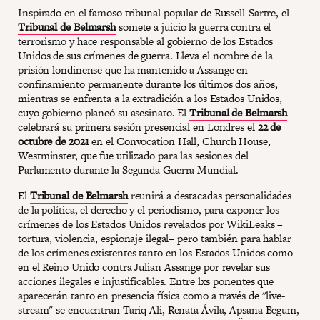
Inspirado en el famoso tribunal popular de Russell-Sartre, el
Tribunal de Belmarsh
somete a juicio la guerra contra el
terrorismo y hace responsable al gobierno de los Estados
Unidos de sus crímenes de guerra. Lleva el nombre de la
prisión londinense que ha mantenido a Assange en
confinamiento permanente durante los últimos dos años,
mientras se enfrenta a la extradición a los Estados Unidos,
cuyo gobierno planeó su asesinato. El
Tribunal de Belmarsh
celebrará su primera sesión presencial en Londres el
22 de
octubre de 2021
en el Convocation Hall, Church House,
Westminster, que fue utilizado para las sesiones del
Parlamento durante la Segunda Guerra Mundial.
El
Tribunal de Belmarsh
reunirá a destacadas personalidades
de la política, el derecho y el periodismo, para exponer los
crímenes de los Estados Unidos revelados por WikiLeaks –
tortura, violencia, espionaje ilegal– pero también para hablar
de los crímenes existentes tanto en los Estados Unidos como
en el Reino Unido contra Julian Assange por revelar sus
acciones ilegales e injustificables. Entre lxs ponentes que
aparecerán tanto en presencia física como a través de "live-
stream" se encuentran Tariq Ali, Renata Ávila, Apsana Begum,