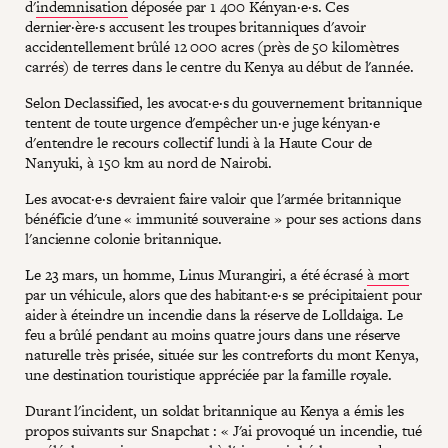
d'
indemnisation
déposée par 1 400 Kényan·e·s. Ces
dernier·ère·s accusent les troupes britanniques d'avoir
accidentellement brûlé 12 000 acres (près de 50 kilomètres
carrés) de terres dans le centre du Kenya au début de l'année.
Selon Declassified, les avocat·e·s du gouvernement britannique
tentent de toute urgence d'empêcher un·e juge kényan·e
d'entendre le recours collectif lundi à la Haute Cour de
Nanyuki, à 150 km au nord de Nairobi.
Les avocat·e·s devraient faire valoir que l'armée britannique
bénéficie d'une « immunité souveraine » pour ses actions dans
l'ancienne colonie britannique.
Le 23 mars, un homme, Linus Murangiri, a été écrasé
à mort
par un véhicule, alors que des habitant·e·s se précipitaient pour
aider à éteindre un incendie dans la réserve de Lolldaiga. Le
feu a brûlé pendant au moins quatre jours dans une réserve
naturelle très prisée, située sur les contreforts du mont Kenya,
une destination touristique appréciée par la famille royale.
Durant l'incident, un soldat britannique au Kenya a émis les
propos suivants sur Snapchat : « J'ai provoqué un incendie, tué