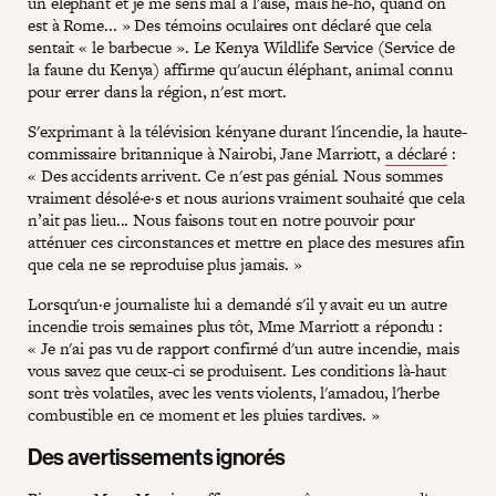
un éléphant et je me sens mal à l'aise, mais hé-ho, quand on
est à Rome... » Des témoins oculaires ont déclaré que cela
sentait « le barbecue ». Le Kenya Wildlife Service (Service de
la faune du Kenya) affirme qu'aucun éléphant, animal connu
pour errer dans la région, n'est mort.
S'exprimant à la télévision kényane durant l'incendie, la haute-
commissaire britannique à Nairobi, Jane Marriott,
a déclaré
:
« Des accidents arrivent. Ce n'est pas génial. Nous sommes
vraiment désolé·e·s et nous aurions vraiment souhaité que cela
n’ait pas lieu... Nous faisons tout en notre pouvoir pour
atténuer ces circonstances et mettre en place des mesures afin
que cela ne se reproduise plus jamais. »
Lorsqu'un·e journaliste lui a demandé s'il y avait eu un autre
incendie trois semaines plus tôt, Mme Marriott a répondu :
« Je n'ai pas vu de rapport confirmé d'un autre incendie, mais
vous savez que ceux-ci se produisent. Les conditions là-haut
sont très volatiles, avec les vents violents, l'amadou, l'herbe
combustible en ce moment et les pluies tardives. »
Des avertissements ignorés