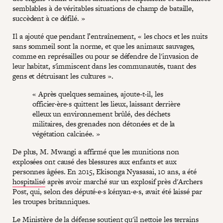
semblables à de véritables situations de champ de bataille,
succèdent à ce défilé. »
Il a ajouté que pendant l’entraînement, « les chocs et les nuits
sans sommeil sont la norme, et que les animaux sauvages,
comme en représailles ou pour se défendre de l'invasion de
leur habitat, s'immiscent dans les communautés, tuant des
gens et détruisant les cultures ».
« Après quelques semaines, ajoute-t-il, les
officier·ère·s quittent les lieux, laissant derrière
elleux un environnement brûlé, des déchets
militaires, des grenades non détonées et de la
végétation calcinée. »
De plus, M. Mwangi a affirmé que les munitions non
explosées ont causé des blessures aux enfants et aux
personnes âgées. En 2015, Ekisonga Nyasasai, 10 ans, a été
hospitalisé
après avoir marché sur un explosif près d'Archers
Post, qui, selon des député·e·s kényan·e·s, avait été laissé par
les troupes britanniques.
Le Ministère de la défense soutient qu'il nettoie les terrains