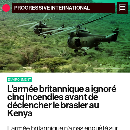
PROGRESSIVE
INTERNATIONAL
ENVIRONMENT
L'armée britannique a ignoré
cinq incendies avant de
déclencher le brasier au
Kenya
L'armée britannique n'a pas enquêté sur