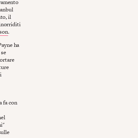
bramento
tanbul
o, il
norriditi
ison
.
 Payne ha
 se
portare
ture
i
a fa con
nel
ni"
sulle