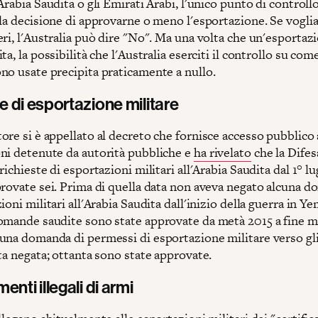
Arabia Saudita o gli Emirati Arabi, l'unico punto di controll
 la decisione di approvarne o meno l'esportazione. Se vogl
ri, l'Australia può dire "No". Ma una volta che un'esportaz
ta, la possibilità che l'Australia eserciti il controllo su com
no usate precipita praticamente a nullo.
e di esportazione militare
re si è appellato al decreto che fornisce accesso pubblico 
ni detenute da autorità pubbliche e
ha rivelato
che la Difes
richieste di esportazioni militari all'Arabia Saudita dal 1° l
provate sei. Prima di quella data non aveva negato alcuna 
ioni militari all'Arabia Saudita dall'inizio della guerra in Y
omande saudite sono state approvate da metà 2015 a fine 
una domanda di permessi di esportazione militare verso gl
ta negata; ottanta sono state approvate.
enti illegali di armi