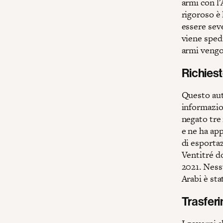
armi con l'
rigoroso è
essere seve
viene spedi
armi vengo
Richiest
Questo auto
informazio
negato tre 
e ne ha ap
di esportaz
Ventitré d
2021. Ness
Arabi è sta
Trasferim