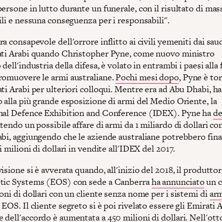
ersone in lutto durante un funerale, con il risultato di mas
ili e nessuna conseguenza per i responsabili".
a consapevole dell'orrore inflitto ai civili yemeniti dai saud
ati Arabi quando Christopher Pyne, come nuovo ministro
 dell'industria della difesa, è volato in entrambi i paesi alla 
romuovere le armi australiane.
Pochi mesi dopo
, Pyne è to
ti Arabi per ulteriori colloqui. Mentre era ad Abu Dhabi, ha
 alla più grande esposizione di armi del Medio Oriente, la
nal Defence Exhibition and Conference (IDEX). Pyne ha
de
tendo un possibile affare di armi da 1 miliardo di dollari con
abi, aggiungendo che le aziende australiane potrebbero fina
i milioni di dollari in vendite all'IDEX del 2017.
isione si è avverata quando, all'inizio del 2018, il produttor
tic Systems (EOS) con sede a Canberra
ha annunciato
un c
oni di dollari con un cliente senza nome per i sistemi di
arm
 EOS. Il cliente segreto si è poi rivelato essere gli Emirati A
dell'accordo è aumentata a 450 milioni di dollari. Nell'
ott