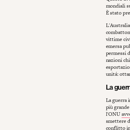
mondiali su
È stato pr
L'Australia
combattono
vittime civ
emersa pubb
permessi di
nazioni ch
esportazio
unitá: otta
La guerr
La guerra 
più grande
l'ONU
avv
smettere di
conflitto i