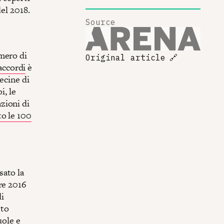
del 2018.
Source
mero di
Original article
🔗
accordi
è
ecine di
i, le
zioni di
o le 100
sato la
re 2016
di
sto
uole e