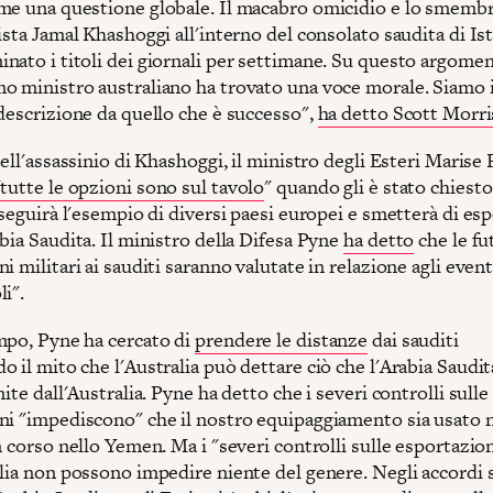
me una questione globale. Il macabro omicidio e lo smem
ista Jamal Khashoggi all'interno del consolato saudita di Is
ato i titoli dei giornali per settimane. Su questo argoment
o ministro australiano ha trovato una voce morale. Siamo i
 descrizione da quello che è successo",
ha detto Scott Morr
dell'assassinio di Khashoggi, il ministro degli Esteri Marise
"
tutte le opzioni sono sul tavolo
" quando gli è stato chiesto
 seguirà l'esempio di diversi paesi europei e smetterà di es
bia Saudita. Il ministro della Difesa Pyne
ha detto
che le fu
i militari ai sauditi saranno valutate in relazione agli event
li".
mpo, Pyne ha cercato di
prendere le distanze
dai sauditi
 il mito che l'Australia può dettare ciò che l'Arabia Saudit
nite dall'Australia. Pyne ha detto che i severi controlli sulle
ni "impediscono" che il nostro equipaggiamento sia usato 
n corso nello Yemen. Ma i "severi controlli sulle esportazio
alia non possono impedire niente del genere. Negli accordi 