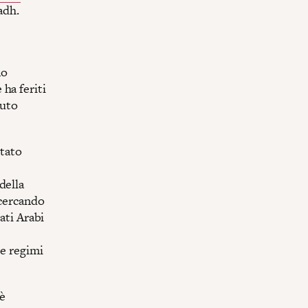
adh.
no
ha feriti
luto
itato
della
 cercando
ati Arabi
ue regimi
 è