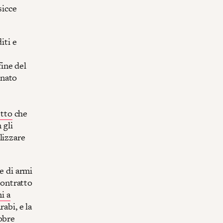
sicce
iti e
fine del
rnato
tto
che
 gli
lizzare
e di armi
ontratto
i a
rabi, e la
obre