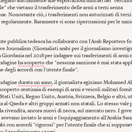
llegano abitualmente alle esportazioni militari dei "certifica
le" che vietano il trasferimento delle armi a terzi senza
e. Nonostante ciò, i trasferimenti non autorizzati di terzi
regolarmente. Raramente ci sono ripercussioni per le nazi
te pubblica tedesca ha collaborato con l'Arab Reporters fo
ve Journalism (Giornalisti arabi per il giornalismo investig
 Giordania nel 2018 per indagare sui trasferimenti di armi 
indagine
ha scoperto
che "nessuna sanzione è mai stata appl
ne degli accordi con l'utente finale".
indagine
durata un anno
, il giornalista egiziano Mohamed A
scoperto centinaia di esempi di armi e veicoli militari fornit
tati Uniti, Regno Unito, Austria, Svizzera, Belgio e altri, ut
 al-Qaeda e altri gruppi armati non statali. Lo stesso vale 
 la rivendita, ancora nuovi di zecca, sul mercato nero. I gove
 avevano inviato le armi e l'equipaggiamento all'Arabia Saud
bi con accordi "rigorosi" per l'utente finale che si suppone
 il trasferimento a terzi.