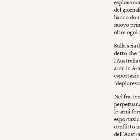
esplosa co
del giornal
hanno domin
nuovo prim
oltre ogni
Sulla scia 
detto che 
l'Australia
armi in Ara
esportazion
"deplorevo
Nel fratte
perpetuando
le armi for
esportazio
conflitto i
dell'Austr