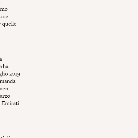
o
iamo
ione
e quelle
a
a ha
uglio 2019
domanda
emen.
marzo
i Emirati