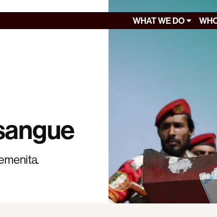
WHAT WE DO
WHO
 sangue
yemenita.