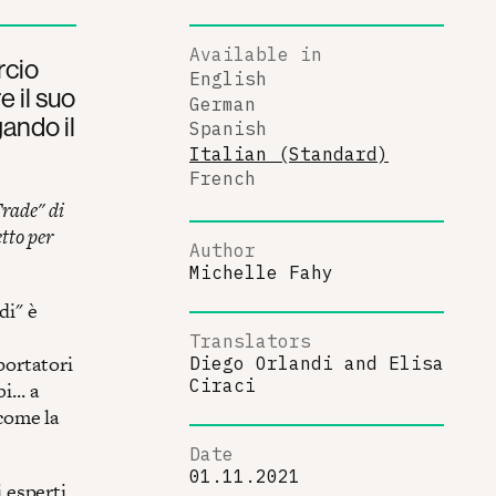
Available in
rcio
English
e il suo
German
gando il
Spanish
Italian (Standard)
French
Trade" di
tto per
Author
Michelle Fahy
di" è
Translators
portatori
Diego Orlandi
and
Elisa
Ciraci
... a
 come la
Date
01.11.2021
 esperti