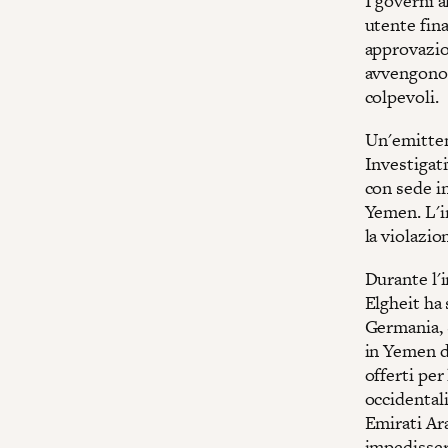
I governi a
utente fina
approvazion
avvengono 
colpevoli.
Un'emitten
Investigati
con sede in
Yemen. L'
la violazio
Durante l'
Elgheit ha 
Germania, S
in Yemen da
offerti per
occidentali
Emirati Ara
impedissero