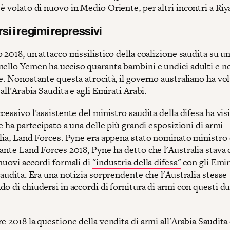
 è volato di nuovo in Medio Oriente, per altri incontri a Riy
si i regimi repressivi
 2018, un attacco missilistico della coalizione saudita su u
nello Yemen ha ucciso quaranta bambini e undici adulti e ne 
e. Nonostante questa atrocità, il governo australiano ha vo
 all'Arabia Saudita e agli Emirati Arabi.
cessivo l'assistente del ministro saudita della difesa ha vis
 e ha partecipato a una delle più grandi esposizioni di armi
alia, Land Forces. Pyne era appena stato nominato ministro 
rante Land Forces 2018, Pyne ha detto che l'Australia stava
nuovi accordi formali di
"industria della difesa"
con gli Emir
Saudita. Era una notizia sorprendente che l'Australia stesse
o di chiudersi in accordi di fornitura di armi con questi d
e 2018 la questione della vendita di armi all'Arabia Saudita