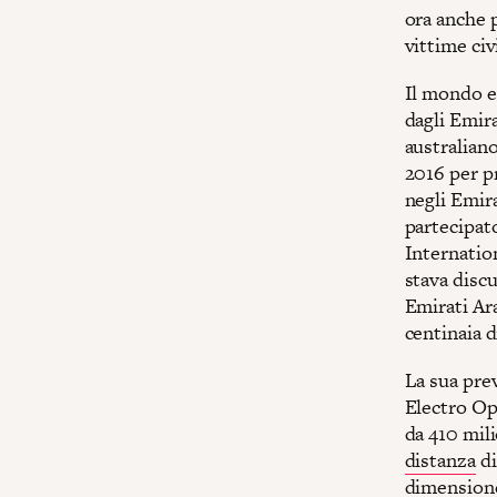
ora anche p
vittime civ
Il mondo er
dagli Emir
australiano
2016 per p
negli Emira
partecipato
Internatio
stava discu
Emirati Ar
centinaia d
La sua prev
Electro Op
da 410 mili
distanza
di
dimensione 