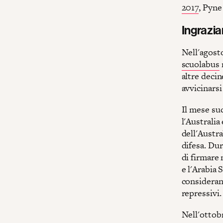
2017
, Pyne
Ingraziar
Nell'agosto
scuolabus
altre decin
avvicinarsi
Il mese suc
l'Australia
dell'Austr
difesa. Du
di firmare 
e l'Arabia 
considerand
repressivi.
Nell'ottobr