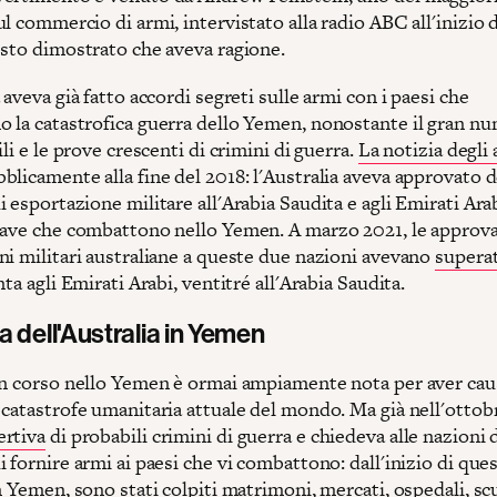
l commercio di armi, intervistato alla radio ABC all'inizio 
esto dimostrato che aveva ragione.
 aveva già fatto accordi segreti sulle armi con i paesi che
 la catastrofica guerra dello Yemen, nonostante il gran nu
ili e le prove crescenti di crimini di guerra.
La notizia degli 
licamente alla fine del 2018: l'Australia aveva approvato d
 esportazione militare all'Arabia Saudita e agli Emirati Arab
iave che combattono nello Yemen. A marzo 2021, le approva
ni militari australiane a queste due nazioni avevano
superat
nta agli Emirati Arabi, ventitré all'Arabia Saudita.
a dell'Australia in Yemen
in corso nello Yemen è ormai ampiamente nota per aver cau
 catastrofe umanitaria attuale del mondo. Ma già nell'ottob
ertiva
di probabili crimini di guerra e chiedeva alle nazioni 
 fornire armi ai paesi che vi combattono: dall'inizio di que
n Yemen, sono stati colpiti matrimoni, mercati, ospedali, sc