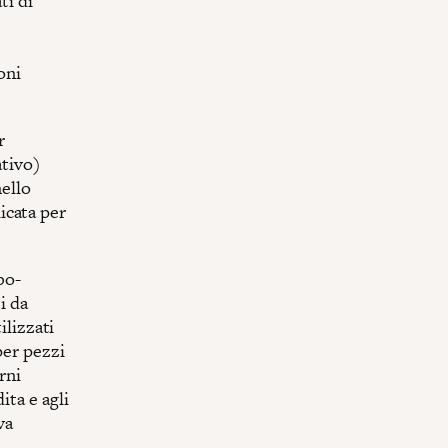
ti di
oni
r
ativo)
nello
icata per
bo-
i da
ilizzati
per pezzi
rni
ita e agli
va