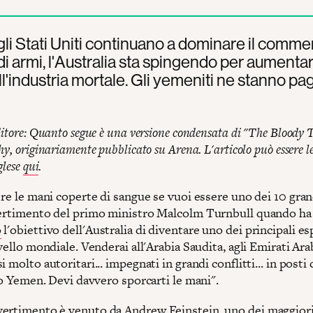
li Stati Uniti continuano a dominare il comme
di armi, l'Australia sta spingendo per aumentar
ll'industria mortale. Gli yemeniti ne stanno pa
ditore: Quanto segue è una versione condensata di "The Bloody 
hy, originariamente pubblicato su Arena. L'articolo può essere le
glese
qui
.
ere le mani coperte di sangue se vuoi essere uno dei 10 gran
vertimento del primo ministro Malcolm Turnbull quando ha
o
l'obiettivo dell'Australia di diventare uno dei principali es
ivello mondiale. Venderai all'Arabia Saudita, agli Emirati Arabi
i molto autoritari... impegnati in grandi conflitti... in posti
llo Yemen. Devi davvero sporcarti le mani".
ertimento è venuto da Andrew Feinstein, uno dei maggiori