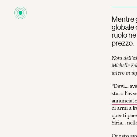
Mentre g
globale 
ruolo ne
prezzo.
Nota dell'e
Michelle Fa
intero in in
“Devi... av
stato l'av
annunciat
di armi a l
questi paes
Siria... ne
Questo avv