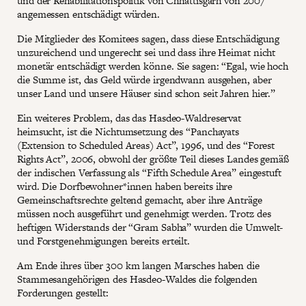
und der Rehabilitationspolitik von Chhattisgarh von 2007
angemessen entschädigt würden.
Die Mitglieder des Komitees sagen, dass diese Entschädigung
unzureichend und ungerecht sei und dass ihre Heimat nicht
monetär entschädigt werden könne. Sie sagen: “Egal, wie hoch
die Summe ist, das Geld würde irgendwann ausgehen, aber
unser Land und unsere Häuser sind schon seit Jahren hier.”
Ein weiteres Problem, das das Hasdeo-Waldreservat
heimsucht, ist die Nichtumsetzung des “Panchayats
(Extension to Scheduled Areas) Act”, 1996, und des “Forest
Rights Act”, 2006, obwohl der größte Teil dieses Landes gemäß
der indischen Verfassung als “Fifth Schedule Area” eingestuft
wird. Die Dorfbewohner*innen haben bereits ihre
Gemeinschaftsrechte geltend gemacht, aber ihre Anträge
müssen noch ausgeführt und genehmigt werden. Trotz des
heftigen Widerstands der “Gram Sabha” wurden die Umwelt-
und Forstgenehmigungen bereits erteilt.
Am Ende ihres über 300 km langen Marsches haben die
Stammesangehörigen des Hasdeo-Waldes die folgenden
Forderungen gestellt: