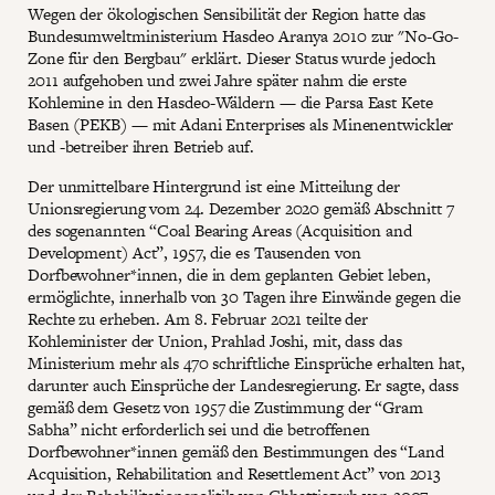
Wegen der ökologischen Sensibilität der Region hatte das
Bundesumweltministerium Hasdeo Aranya 2010 zur "No-Go-
Zone für den Bergbau" erklärt. Dieser Status wurde jedoch
2011 aufgehoben und zwei Jahre später nahm die erste
Kohlemine in den Hasdeo-Wäldern — die Parsa East Kete
Basen (PEKB) — mit Adani Enterprises als Minenentwickler
und -betreiber ihren Betrieb auf.
Der unmittelbare Hintergrund ist eine Mitteilung der
Unionsregierung vom 24. Dezember 2020 gemäß Abschnitt 7
des sogenannten “Coal Bearing Areas (Acquisition and
Development) Act”, 1957, die es Tausenden von
Dorfbewohner*innen, die in dem geplanten Gebiet leben,
ermöglichte, innerhalb von 30 Tagen ihre Einwände gegen die
Rechte zu erheben. Am 8. Februar 2021 teilte der
Kohleminister der Union, Prahlad Joshi, mit, dass das
Ministerium mehr als 470 schriftliche Einsprüche erhalten hat,
darunter auch Einsprüche der Landesregierung. Er sagte, dass
gemäß dem Gesetz von 1957 die Zustimmung der “Gram
Sabha” nicht erforderlich sei und die betroffenen
Dorfbewohner*innen gemäß den Bestimmungen des “Land
Acquisition, Rehabilitation and Resettlement Act” von 2013