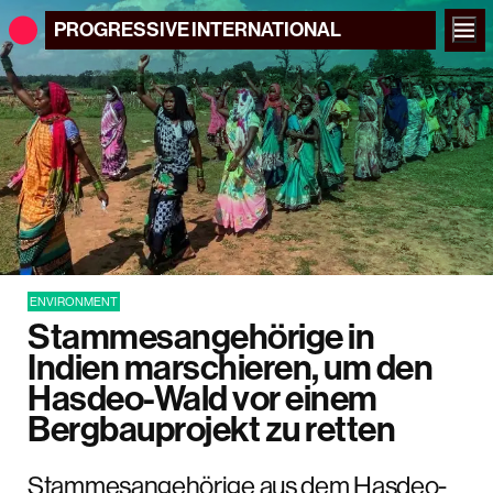
PROGRESSIVE
INTERNATIONAL
ENVIRONMENT
Stammesangehörige in
Indien marschieren, um den
Hasdeo-Wald vor einem
Bergbauprojekt zu retten
Stammesangehörige aus dem Hasdeo-