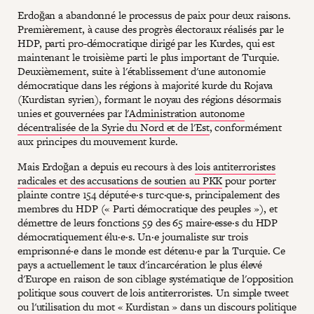
Erdoğan a abandonné le processus de paix pour deux raisons.
Premièrement, à cause des progrès électoraux réalisés par le
HDP, parti pro-démocratique dirigé par les Kurdes, qui est
maintenant le troisième parti le plus important de Turquie.
Deuxièmement, suite à l'établissement d'une autonomie
démocratique dans les régions à majorité kurde du Rojava
(Kurdistan syrien), formant le noyau des régions désormais
unies et gouvernées par l'
Administration autonome
décentralisée de la Syrie du Nord et de l'Est
, conformément
aux principes du mouvement kurde.
Mais Erdoğan a depuis eu recours à des
lois antiterroristes
radicales et des accusations de soutien au PKK
pour porter
plainte contre 154 député·e·s turc·que·s, principalement des
membres du HDP (« Parti démocratique des peuples »), et
démettre de leurs fonctions 59 des 65 maire·esse·s du HDP
démocratiquement élu·e·s. Un·e journaliste sur trois
emprisonné·e dans le monde est détenu·e par la Turquie. Ce
pays a actuellement le taux d'incarcération le plus élevé
d'Europe en raison de son ciblage systématique de l'opposition
politique sous couvert de lois antiterroristes. Un simple tweet
ou l'utilisation du mot « Kurdistan » dans un discours politique