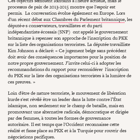
Ces objectifs semblent lointains à l'heure actuelle, mais le
processus de paix de 2013-2015 montre que l'espoir est
permis. La conversation évolue également en Europe. Lors
d'un récent
débat aux Chambres du Parlement britannique
, les
député·e·s conservateurs, travaillistes et du parti
indépendantiste écossais (SNP) ont appelé le gouvernement
britannique à repenser son approche de l'inscription du PKK
sur la liste des organisations terroristes. La députée travailliste
Kim Johnson a déclaré: « Ce jugement belge sans précédent
doit avoir des conséquences importantes pour la position de
notre propre gouvernement. J’invite celui-ci à adopter les
recommandations du rapport pour reconsidérer l'inscription
du PKK sur la liste des organisations terroristes à la lumière de
ces preuves. »
Loin d'être de nature terroriste, le mouvement de libération
kurde s'est révélé être un leader dans la lutte contre l’État
islamique, non seulement sur le champ de bataille, mais en
promouvant une alternative radicale, démocratique et dirigée
par des femmes, à toutes les formes de gouvernance
autoritaire. Il est temps que l'Occident reconnaisse cette
réalité et fasse place au PKK et à la Turquie pour rouvrir des
négociations pacifiques.