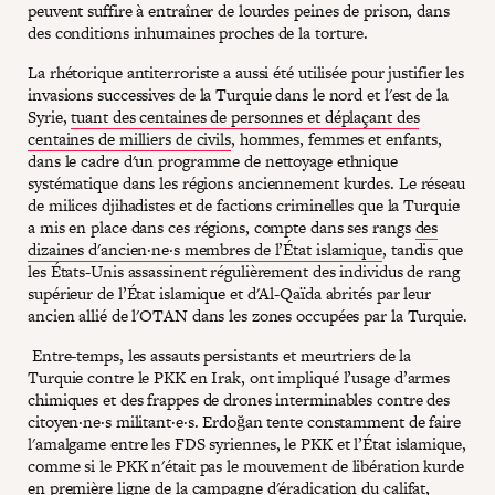
peuvent suffire à entraîner de lourdes peines de prison, dans
des conditions inhumaines proches de la torture.
La rhétorique antiterroriste a aussi été utilisée pour justifier les
invasions successives de la Turquie dans le nord et l'est de la
Syrie,
tuant des centaines de personnes et déplaçant des
centaines de milliers de civils
, hommes, femmes et enfants,
dans le cadre d'un programme de nettoyage ethnique
systématique dans les régions anciennement kurdes. Le réseau
de milices djihadistes et de factions criminelles que la Turquie
a mis en place dans ces régions, compte dans ses rangs
des
dizaines d'ancien·ne·s membres de l’État islamique
, tandis que
les États-Unis assassinent régulièrement des individus de rang
supérieur de l’État islamique et d'Al-Qaïda abrités par leur
ancien allié de l'OTAN dans les zones occupées par la Turquie.
Entre-temps, les assauts persistants et meurtriers de la
Turquie contre le PKK en Irak, ont impliqué l’usage d’armes
chimiques et des frappes de drones interminables contre des
citoyen·ne·s militant·e·s. Erdoğan tente constamment de faire
l'amalgame entre les FDS syriennes, le PKK et l’État islamique,
comme si le PKK n'était pas le mouvement de libération kurde
en première ligne de la campagne d'éradication du califat,