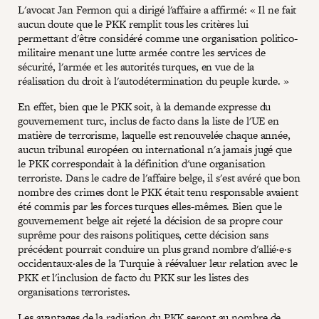
L'avocat Jan Fermon qui a dirigé l'affaire a affirmé: « Il ne fait
aucun doute que le PKK remplit tous les critères lui
permettant d'être considéré comme une organisation politico-
militaire menant une lutte armée contre les services de
sécurité, l'armée et les autorités turques, en vue de la
réalisation du droit à l'autodétermination du peuple kurde. »
En effet, bien que le PKK soit, à la demande expresse du
gouvernement turc, inclus de facto dans la liste de l'UE en
matière de terrorisme, laquelle est renouvelée chaque année,
aucun tribunal européen ou international n'a jamais jugé que
le PKK correspondait à la définition d'une organisation
terroriste. Dans le cadre de l'affaire belge, il s'est avéré que bon
nombre des crimes dont le PKK était tenu responsable avaient
été commis par les forces turques elles-mêmes. Bien que le
gouvernement belge ait rejeté la décision de sa propre cour
suprême pour des raisons politiques, cette décision sans
précédent pourrait conduire un plus grand nombre d'allié·e·s
occidentaux·ales de la Turquie à réévaluer leur relation avec le
PKK et l'inclusion de facto du PKK sur les listes des
organisations terroristes.
Les avantages de la radiation du PKK seront au nombre de