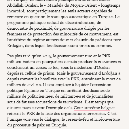
Abdullah Öcalan, le « Mandela du Moyen-Orient » longtemps
incarcéré, sont pratiquement les seuls acteurs capables de
remettre en question le statu quo autocratique en Turquie. Le
programme politique radical de décentralisation, de
démocratie de proximité, de gouvernance dirigée par les
femmes et de protection des minorités de ce mouvement, est
l'antithèse du régime autocratique et chauvin du président turc
Erdoğan, dans lequel les décisions sont prises au sommet.
Pas plus tard qu'en 2015, le gouvernement turc et le PKK
militant étaient en pourparlers de paix productifs et avancés et
concluaient un cessez-le-feu, sous la médiation d'Öcalan
depuis sa cellule de prison. Mais le gouvernement d'Erdoğan a
depuis rouvert les hostilités avec le PKK, entraînant la mort de
milliers de civil·e·s. Il s'est employé à liquider l'opposition
politique légitime en Turquie en arrêtant des dizaines de
milliers de politicien·ne·s, de militant·e·s et de journalistes
sous de fausses accusations de terrorisme. Il est temps que
d'autres pays suivent l'exemple de la
Cour suprême belge
et
retirent le PKK de la liste des organisations terroristes. C'est
l’unique voie vers le dialogue, le cessez-le-feu et la réouverture
du processus de paix en Turquie.