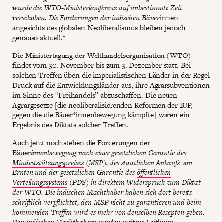
wurde die WTO-Ministerkonferenz auf unbestimmte Zeit
verschoben. Die Forderungen der indischen Bäuer
innen
angesichts des globalen Neoliberalismus bleiben jedoch
genauso aktuell.*
Die Ministertagung der Welthandelsorganisation (WTO)
findet vom 30. November bis zum 3. Dezember statt. Bei
solchen Treffen üben die imperialistischen Länder in der Regel
Druck auf die Entwicklungsländer aus, ihre Agrarsubventionen
im Sinne des “Freihandels” abzuschaffen. Die neuen
Agrargesetze [die neoliberalisierenden Reformen der BJP,
gegen die die Bäuer*innenbewegung kämpfte] waren ein
Ergebnis des Diktats solcher Treffen.
Auch jetzt noch stehen die Forderungen der
Bäuer
innenbewegung nach einer gesetzlichen
Garantie des
Mindeststützungspreises
(MSP), des staatlichen Ankaufs von
Ernten und der gesetzlichen Garantie des
öffentlichen
Verteilungssystems
(PDS) in direktem Widerspruch zum Diktat
der WTO. Die indischen Machthaber haben sich dort bereits
schriftlich verpflichtet, den MSP nicht zu garantieren und beim
kommenden Treffen wird es mehr von denselben Rezepten geben.
Den indischen Machthabern werden weitere Leitlinien