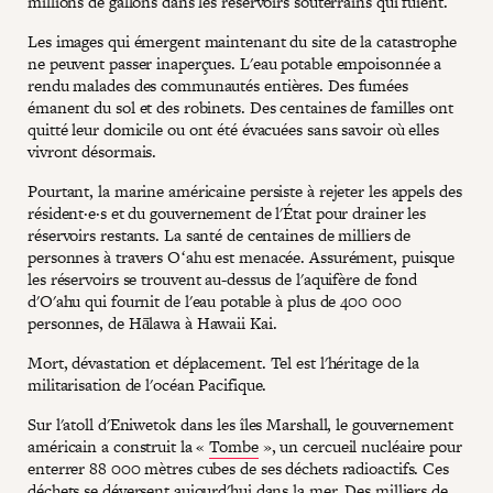
millions de gallons dans les réservoirs souterrains qui fuient.
Les images qui émergent maintenant du site de la catastrophe
ne peuvent passer inaperçues. L'eau potable empoisonnée a
rendu malades des communautés entières. Des fumées
émanent du sol et des robinets. Des centaines de familles ont
quitté leur domicile ou ont été évacuées sans savoir où elles
vivront désormais.
Pourtant, la marine américaine persiste à rejeter les appels des
résident·e·s et du gouvernement de l'État pour drainer les
réservoirs restants. La santé de centaines de milliers de
personnes à travers Oʻahu est menacée. Assurément, puisque
les réservoirs se trouvent au-dessus de l'aquifère de fond
d'O'ahu qui fournit de l'eau potable à plus de 400 000
personnes, de Hālawa à Hawaii Kai.
Mort, dévastation et déplacement. Tel est l'héritage de la
militarisation de l'océan Pacifique.
Sur l'atoll d'Eniwetok dans les îles Marshall, le gouvernement
américain a construit la «
Tombe
», un cercueil nucléaire pour
enterrer 88 000 mètres cubes de ses déchets radioactifs. Ces
déchets se déversent aujourd'hui dans la mer. Des milliers de