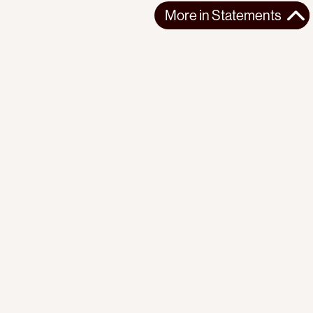
More in
Statements
More in
Statements
SOUTH AMERICA
STATEMENTS
2026-07-21
Ecuador’s Democracy Cannot Be Suspended
Statement from the Observatory of the Progressive
International