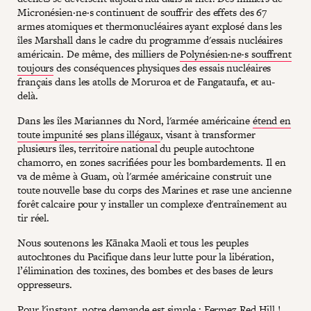
Micronésien·ne·s continuent de souffrir des effets des 67
armes atomiques et thermonucléaires ayant explosé dans les
îles Marshall dans le cadre du programme d'essais nucléaires
américain. De même, des milliers de
Polynésien·ne·s souffrent
toujours
des conséquences physiques des essais nucléaires
français dans les atolls de Moruroa et de Fangataufa, et au-
delà.
Dans les îles Mariannes du Nord, l'armée américaine
étend en
toute impunité ses plans illégaux
, visant à transformer
plusieurs îles, territoire national du peuple autochtone
chamorro, en zones sacrifiées pour les bombardements. Il en
va de même à Guam, où l'armée américaine construit une
toute nouvelle base du corps des Marines et rase une ancienne
forêt calcaire pour y installer un complexe d'entraînement au
tir réel.
Nous soutenons les Kānaka Maoli et tous les peuples
autochtones du Pacifique dans leur lutte pour la libération,
l’élimination des toxines, des bombes et des bases de leurs
oppresseurs.
Pour l'instant, notre demande est simple : Fermez Red Hill !