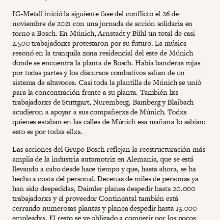
IG-Metall inició la siguiente fase del conflicto el 26 de
noviembre de 2021 con una jornada de acción solidaria en
torno a Bosch. En Múnich, Arnstadt y Bühl un total de casi
2.500 trabajadorxs protestaron por su futuro. La música
resonó en la tranquila zona residencial del este de Múnich
donde se encuentra la planta de Bosch. Había banderas rojas
por todas partes y los discursos combativos salían de un
sistema de altavoces. Casi toda la plantilla de Múnich se unió
para la concentración frente a su planta. También lxs
trabajadorxs de Stuttgart, Nuremberg, Bamberg y Blaibach
acudieron a apoyar a sus compañerxs de Múnich. Todxs
quienes estaban en las calles de Múnich esa mañana lo sabían:
esto es por todxs ellxs.
Las acciones del Grupo Bosch reflejan la reestructuración más
amplia de la industria automotriz en Alemania, que se está
llevando a cabo desde hace tiempo y que, hasta ahora, se ha
hecho a costa del personal. Decenas de miles de personas ya
han sido despedidas, Daimler planea despedir hasta 20.000
trabajadorxs y el proveedor Continental también está
cerrando numerosas plantas y planea despedir hasta 13.000
empleadxs. El resto se ve obligado a competir por los pocos