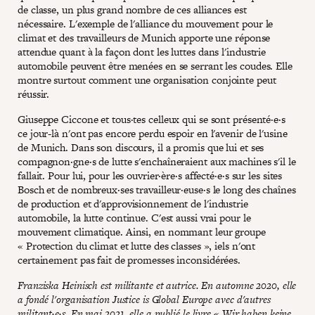
de classe, un plus grand nombre de ces alliances est
nécessaire. L'exemple de l'alliance du mouvement pour le
climat et des travailleurs de Munich apporte une réponse
attendue quant à la façon dont les luttes dans l'industrie
automobile peuvent être menées en se serrant les coudes. Elle
montre surtout comment une organisation conjointe peut
réussir.
Giuseppe Ciccone et tous·tes celleux qui se sont présenté·e·s
ce jour-là n'ont pas encore perdu espoir en l'avenir de l'usine
de Munich. Dans son discours, il a promis que lui et ses
compagnon·gne·s de lutte s'enchaîneraient aux machines s'il le
fallait. Pour lui, pour les ouvrier·ère·s affecté·e·s sur les sites
Bosch et de nombreux·ses travailleur·euse·s le long des chaînes
de production et d'approvisionnement de l'industrie
automobile, la lutte continue. C'est aussi vrai pour le
mouvement climatique. Ainsi, en nommant leur groupe
« Protection du climat et lutte des classes », iels n'ont
certainement pas fait de promesses inconsidérées.
Franziska Heinisch est militante et autrice. En automne 2020, elle
a fondé l'organisation Justice is Global Europe avec d'autres
militant·e·s. En mai 2021, elle a publié le livre « Wir haben keine