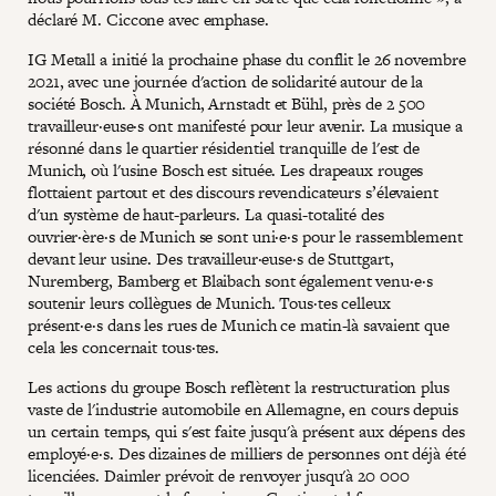
déclaré M. Ciccone avec emphase.
IG Metall a initié la prochaine phase du conflit le 26 novembre
2021, avec une journée d'action de solidarité autour de la
société Bosch. À Munich, Arnstadt et Bühl, près de 2 500
travailleur·euse·s ont manifesté pour leur avenir. La musique a
résonné dans le quartier résidentiel tranquille de l'est de
Munich, où l'usine Bosch est située. Les drapeaux rouges
flottaient partout et des discours revendicateurs s’élevaient
d'un système de haut-parleurs. La quasi-totalité des
ouvrier·ère·s de Munich se sont uni·e·s pour le rassemblement
devant leur usine. Des travailleur·euse·s de Stuttgart,
Nuremberg, Bamberg et Blaibach sont également venu·e·s
soutenir leurs collègues de Munich. Tous·tes celleux
présent·e·s dans les rues de Munich ce matin-là savaient que
cela les concernait tous·tes.
Les actions du groupe Bosch reflètent la restructuration plus
vaste de l'industrie automobile en Allemagne, en cours depuis
un certain temps, qui s'est faite jusqu'à présent aux dépens des
employé·e·s. Des dizaines de milliers de personnes ont déjà été
licenciées. Daimler prévoit de renvoyer jusqu'à 20 000