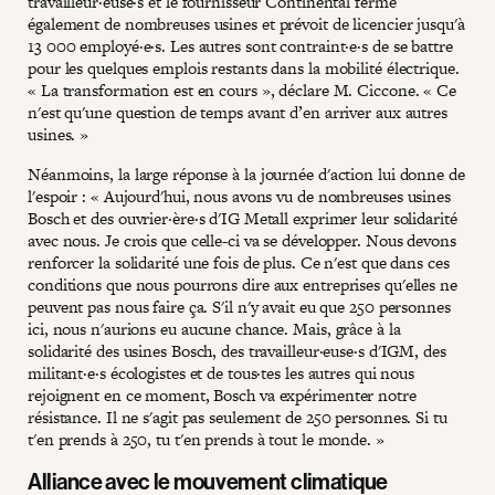
travailleur·euse·s et le fournisseur Continental ferme
également de nombreuses usines et prévoit de licencier jusqu'à
13 000 employé·e·s. Les autres sont contraint·e·s de se battre
pour les quelques emplois restants dans la mobilité électrique.
« La transformation est en cours », déclare M. Ciccone. « Ce
n'est qu'une question de temps avant d’en arriver aux autres
usines. »
Néanmoins, la large réponse à la journée d'action lui donne de
l'espoir : « Aujourd'hui, nous avons vu de nombreuses usines
Bosch et des ouvrier·ère·s d'IG Metall exprimer leur solidarité
avec nous. Je crois que celle-ci va se développer. Nous devons
renforcer la solidarité une fois de plus. Ce n'est que dans ces
conditions que nous pourrons dire aux entreprises qu'elles ne
peuvent pas nous faire ça. S'il n'y avait eu que 250 personnes
ici, nous n'aurions eu aucune chance. Mais, grâce à la
solidarité des usines Bosch, des travailleur·euse·s d'IGM, des
militant·e·s écologistes et de tous·tes les autres qui nous
rejoignent en ce moment, Bosch va expérimenter notre
résistance. Il ne s'agit pas seulement de 250 personnes. Si tu
t'en prends à 250, tu t'en prends à tout le monde. »
Alliance avec le mouvement climatique