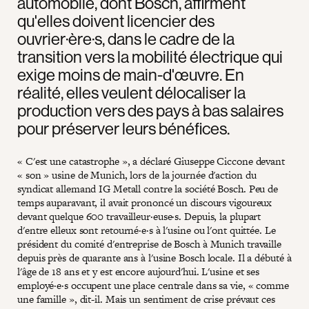
automobile, dont Bosch, affirment
qu'elles doivent licencier des
ouvrier·ère·s, dans le cadre de la
transition vers la mobilité électrique qui
exige moins de main-d'œuvre. En
réalité, elles veulent délocaliser la
production vers des pays à bas salaires
pour préserver leurs bénéfices.
« C'est une catastrophe », a déclaré Giuseppe Ciccone devant
« son » usine de Munich, lors de la journée d'action du
syndicat allemand IG Metall contre la société Bosch. Peu de
temps auparavant, il avait prononcé un discours vigoureux
devant quelque 600 travailleur·euse·s. Depuis, la plupart
d'entre elleux sont retourné·e·s à l'usine ou l'ont quittée. Le
président du comité d'entreprise de Bosch à Munich travaille
depuis près de quarante ans à l'usine Bosch locale. Il a débuté à
l'âge de 18 ans et y est encore aujourd'hui. L'usine et ses
employé·e·s occupent une place centrale dans sa vie, « comme
une famille », dit-il. Mais un sentiment de crise prévaut ces