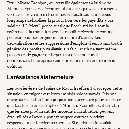
Pour Miyase Erdoğan, qui travaille également à l'usine de
Munich depuis des décennies, il est clair que « cela n'a rien à
voir avec les voitures électriques ». Bosch souhaite depuis
longtemps délocaliser la production vers les pays dits à bas
salaires. IG-Metall pense aussi que Bosch utilise à tort la
référence à la transition vers la mobilité électrique comme
prétexte pour ses projets de fermeture d'usines. Les
délocalisations et les suppressions d'emplois visent avant tout à
générer des profits plus élevés. En fait, Bosch ne veut même
pas cesser de gagner de l'argent avec les moteurs à
combustion; l’entreprise veut simplement les rendre moins
coûteux.
La résistance à la fermeture
Les ouvrier·ère·s de l'usine de Munich refusent d'accepter cette
situation et exigent que leurs emplois soient sauvés. Iels ont
entre autres élaboré une proposition alternative pour sécuriser
à la fois le site et les emplois à Munich. Pour elleux, il est clair
que les sites produisant des moteurs à combustion peuvent
être utilisés à l'avenir pour fabriquer d'autres produits
respectueux de l'environnement. « Si quelqu'un le voulait,
nous pourrions tous·tes faire en sorte que cela fonctionne », a