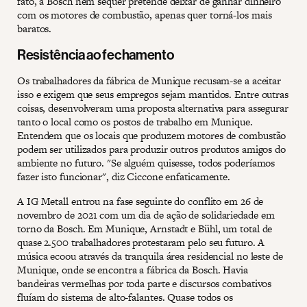
fato, a Bosch nem sequer pretende deixar de ganhar dinheiro
com os motores de combustão, apenas quer torná-los mais
baratos.
Resistência ao fechamento
Os trabalhadores da fábrica de Munique recusam-se a aceitar
isso e exigem que seus empregos sejam mantidos. Entre outras
coisas, desenvolveram uma proposta alternativa para assegurar
tanto o local como os postos de trabalho em Munique.
Entendem que os locais que produzem motores de combustão
podem ser utilizados para produzir outros produtos amigos do
ambiente no futuro. "Se alguém quisesse, todos poderíamos
fazer isto funcionar", diz Ciccone enfaticamente.
A IG Metall entrou na fase seguinte do conflito em 26 de
novembro de 2021 com um dia de ação de solidariedade em
torno da Bosch. Em Munique, Arnstadt e Bühl, um total de
quase 2.500 trabalhadores protestaram pelo seu futuro. A
música ecoou através da tranquila área residencial no leste de
Munique, onde se encontra a fábrica da Bosch. Havia
bandeiras vermelhas por toda parte e discursos combativos
fluíam do sistema de alto-falantes. Quase todos os