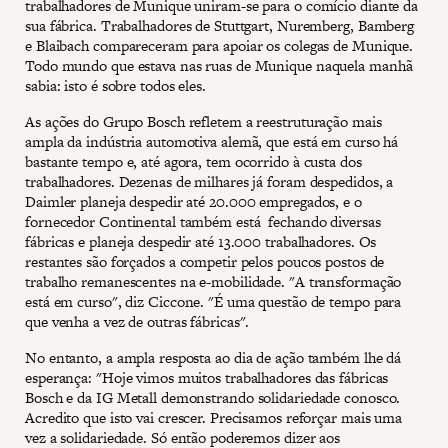
trabalhadores de Munique uniram-se para o comício diante da
sua fábrica. Trabalhadores de Stuttgart, Nuremberg, Bamberg
e Blaibach compareceram para apoiar os colegas de Munique.
Todo mundo que estava nas ruas de Munique naquela manhã
sabia: isto é sobre todos eles.
As ações do Grupo Bosch refletem a reestruturação mais
ampla da indústria automotiva alemã, que está em curso há
bastante tempo e, até agora, tem ocorrido à custa dos
trabalhadores. Dezenas de milhares já foram despedidos, a
Daimler planeja despedir até 20.000 empregados, e o
fornecedor Continental também está fechando diversas
fábricas e planeja despedir até 13.000 trabalhadores. Os
restantes são forçados a competir pelos poucos postos de
trabalho remanescentes na e-mobilidade. "A transformação
está em curso", diz Ciccone. "É uma questão de tempo para
que venha a vez de outras fábricas".
No entanto, a ampla resposta ao dia de ação também lhe dá
esperança: "Hoje vimos muitos trabalhadores das fábricas
Bosch e da IG Metall demonstrando solidariedade conosco.
Acredito que isto vai crescer. Precisamos reforçar mais uma
vez a solidariedade. Só então poderemos dizer aos