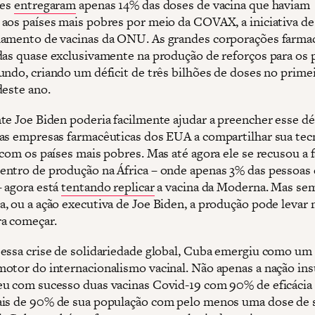
les
entregaram
apenas 14% das doses de vacina que haviam
aos países mais pobres por meio da COVAX, a iniciativa de
amento de vacinas da ONU. As grandes corporações farma
das quase exclusivamente na produção de reforços para os 
undo, criando um déficit de três bilhões de doses no prime
deste ano.
te Joe Biden poderia facilmente ajudar a preencher esse déf
as empresas farmacêuticas dos EUA a compartilhar sua tec
com os países mais pobres. Mas até agora ele se recusou a f
ntro de produção na África – onde apenas 3% das pessoas 
– agora está
tentando replicar
a vacina da Moderna. Mas sem
, ou a ação executiva de Joe Biden, a produção pode levar 
a começar.
essa crise de solidariedade global, Cuba emergiu como um
otor do internacionalismo vacinal. Não apenas a nação ins
u com sucesso duas vacinas Covid-19 com 90% de eficácia
is de 90% de sua população com pelo menos uma dose de 