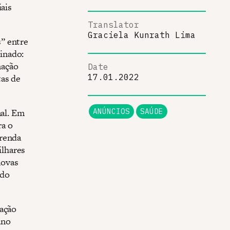
iais
Translator
Graciela Kunrath Lima
” entre
inado:
nação
Date
as de
17.01.2022
nal. Em
ANÚNCIOS
SAÚDE
a o
 renda
ilhares
novas
 do
nação
ano