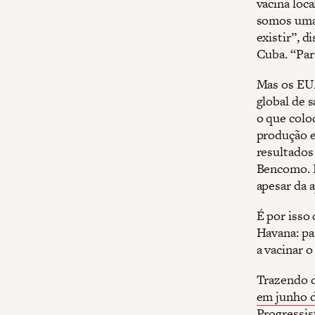
vacina loc
somos uma 
existir”, 
Cuba. “Para
Mas os EUA
global de 
o que colo
produção e
resultados
Bencomo. E
apesar da 
É por isso
Havana: pa
a vacinar 
Trazendo d
em junho 
Progressis