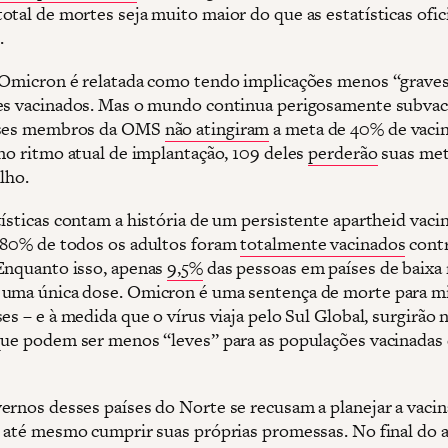
otal de mortes seja muito maior do que as estatísticas ofic
.
 Omicron é relatada como tendo implicações menos “graves
es vacinados. Mas o mundo continua perigosamente subvac
íses membros da OMS
não atingiram
a meta de 40% de vaci
 no ritmo atual de implantação, 109 deles
perderão
suas met
lho.
tísticas contam a história de um persistente apartheid vaci
 80% de todos os adultos foram
totalmente vacinados
contr
Enquanto isso, apenas
9,5%
das pessoas em países de baixa
uma única dose. Omicron é uma sentença de morte para m
es – e à medida que o vírus viaja pelo Sul Global, surgirão 
que podem ser menos “leves” para as populações vacinadas
ernos desses países do Norte se recusam a planejar a vaci
u até mesmo cumprir suas próprias promessas. No final do 