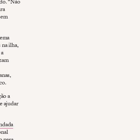
ndo. “Não
ra
y em
tema
na ilha,
 a
izam
anas,
co.
ção a
e ajudar
ndada
onal
o para