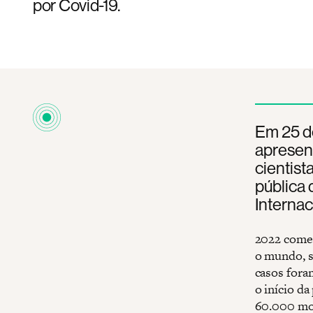
por Covid-19.
Em 25 de
apresent
cientist
pública 
Internac
2022 começ
o mundo, 
casos fora
o início da
60.000 mo