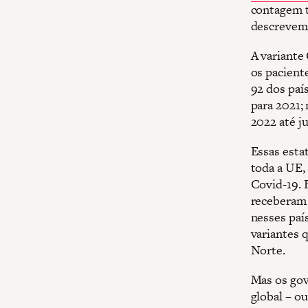
contagem t
descrevem
A variante
os pacient
92 dos pa
para 2021;
2022 até ju
Essas esta
toda a UE,
Covid-19. 
receberam 
nesses país
variantes 
Norte.
Mas os gov
global – o