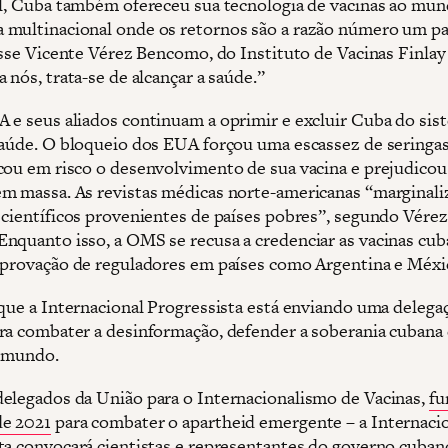
al, Cuba também ofereceu sua tecnologia de vacinas ao mu
multinacional onde os retornos são a razão número um pa
disse Vicente Vérez Bencomo, do Instituto de Vacinas Finla
 nós, trata-se de alcançar a saúde.”
 e seus aliados continuam a oprimir e excluir Cuba do sis
saúde. O bloqueio dos EUA forçou uma escassez de seringas 
cou em risco o desenvolvimento de sua vacina e prejudicou
m massa. As revistas médicas norte-americanas “marginal
 científicos provenientes de países pobres”, segundo Vérez
nquanto isso, a OMS se recusa a credenciar as vacinas cub
aprovação de reguladores em países como Argentina e Méxi
 que a Internacional Progressista está enviando uma delega
ra combater a desinformação, defender a soberania cubana 
o mundo.
elegados da União para o Internacionalismo de Vacinas,
fu
de 2021
para combater o apartheid emergente – a Internaci
ta convocará cientistas e representantes do governo cuban