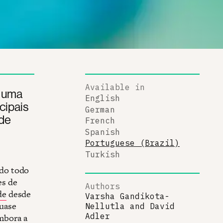
Available in
á uma
English
cipais
German
úde
French
Spanish
Portuguese (Brazil)
Turkish
ndo todo
es de
Authors
de
desde
Varsha Gandikota-
quase
Nellutla
and
David
Adler
mbora a