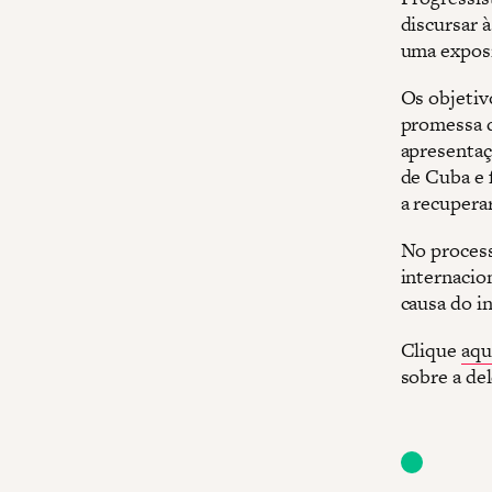
discursar 
uma exposi
Os objetiv
promessa d
apresentaç
de Cuba e 
a recupera
No process
internacio
causa do i
Clique
aqu
sobre a de