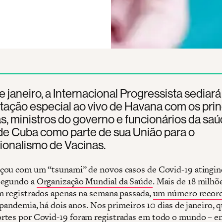
 janeiro, a Internacional Progressista sediar
ação especial ao vivo de Havana com os prin
as, ministros do governo e funcionários da sa
de Cuba como parte de sua União para o
ionalismo de Vacinas.
ou com um “tsunami” de novos casos de Covid-19 atingi
segundo a
Organização Mundial da Saúde
. Mais de 18 milhõ
m registrados apenas na semana passada,
um número recor
 pandemia, há dois anos. Nos primeiros 10 dias de janeiro, 
rtes por Covid-19
foram registradas em todo o mundo – e