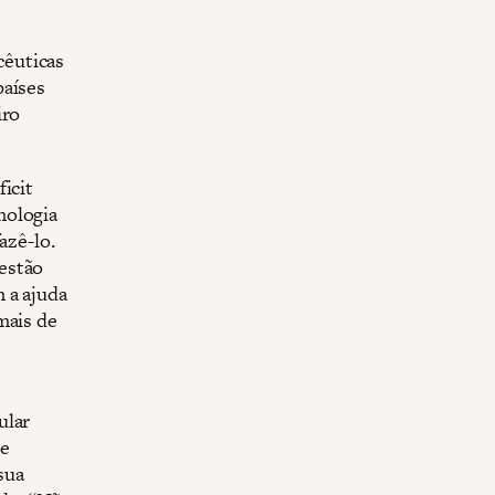
cêuticas
países
iro
icit
nologia
azê-lo.
estão
 a ajuda
mais de
ular
 e
sua