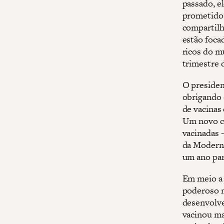
passado, e
prometido 
compartilh
estão foca
ricos do m
trimestre 
O presiden
obrigando 
de vacinas 
Um novo ce
vacinadas 
da Moderna
um ano par
Em meio a 
poderoso m
desenvolve
vacinou ma