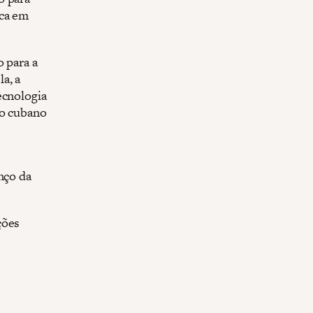
ica em
 para a
a, a
ecnologia
no cubano
nço da
ções