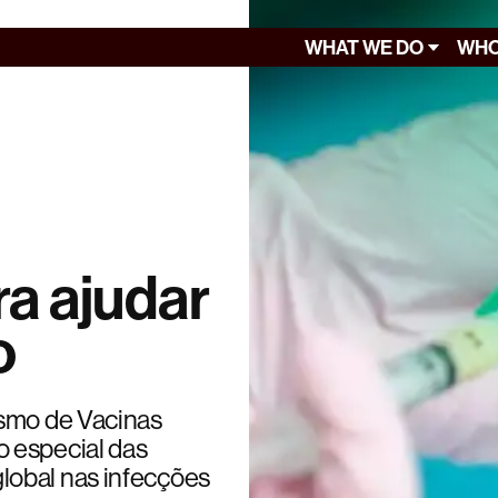
WHAT WE DO
WHO
a ajudar
o
ismo de Vacinas
 especial das
lobal nas infecções