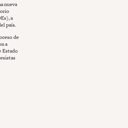
na nueva
torio
Es), a
el país.
roceso de
on a
de Estado
resistas