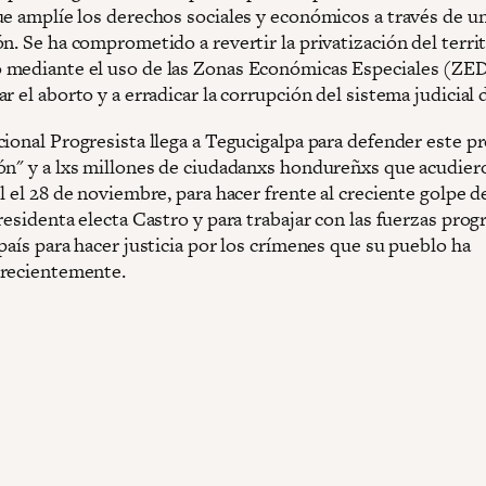
ue amplíe los derechos sociales y económicos a través de u
n. Se ha comprometido a revertir la privatización del terri
mediante el uso de las Zonas Económicas Especiales (ZED
r el aborto y a erradicar la corrupción del sistema judicial d
cional Progresista llega a Tegucigalpa para defender este p
ón" y a lxs millones de ciudadanxs hondureñxs que acudier
l el 28 de noviembre, para hacer frente al creciente golpe 
residenta electa Castro y para trabajar con las fuerzas prog
país para hacer justicia por los crímenes que su pueblo ha
recientemente.