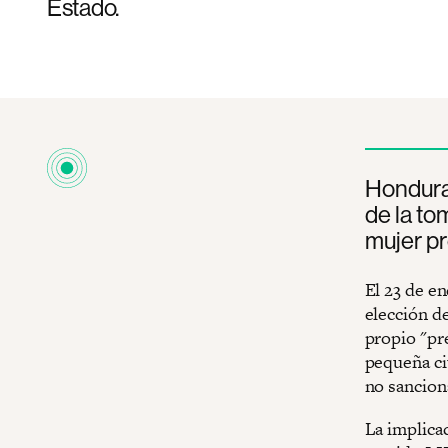
Estado.
Honduras
de la t
mujer p
El 23 de en
elección d
propio "pr
pequeña ciu
no sancion
La implicac