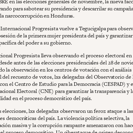
BRE en las elecciones generales de noviembre, la nueva facc
rando para sabotear su presidencia y descarrilar su campaña
 la narcocorrupción en Honduras.
a Internacional Progresista vuelve a Tegucigalpa para observ
sesión de la primera mujer presidenta del país y garantizar
pacífica del poder a su gobierno.
cional Progresista lleva observando el proceso electoral en
esde antes de las elecciones presidenciales del 28 de nov
 la observación en los centros de votación con el análisis
l del recuento de votos, lxs delegadxs del Observatorio de 
 con el Centro de Estudio para la Democracia (CESPAD) y e
cional Electoral (CNE) para garantizar la transparencia y l
lidad en el proceso democrático del país.
s elecciones, lxs delegadxs observaron un feroz ataque a la
es democráticas del país. La violencia política selectiva, la
ción masiva y la corrupción rampante amenazaron con hac
r el proceso democrático. Un ciberataque de origen descon