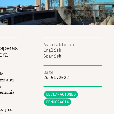
Available in
ísperas
English
era
Spanish
Date
de
26.01.2022
te a su
a
eremonia
DECLARACIONES
DEMOCRACIA
ro y su