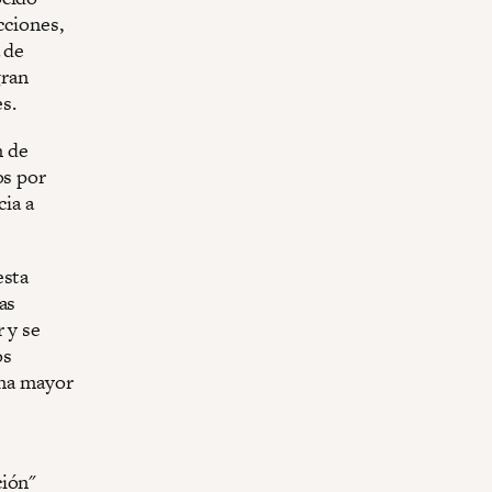
cciones,
 de
gran
es.
n de
os por
cia a
esta
as
 y se
os
una mayor
ción"