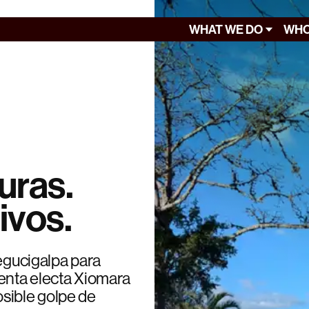
WHAT WE DO
WHO
uras.
ivos.
Tegucigalpa para
denta electa Xiomara
sible golpe de