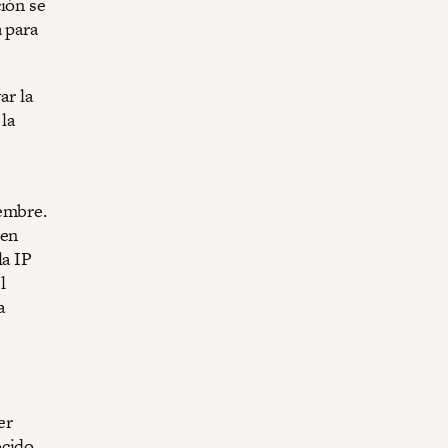
ión se
 para
ar la
 la
iembre.
 en
la IP
l
a
s
er
ocido