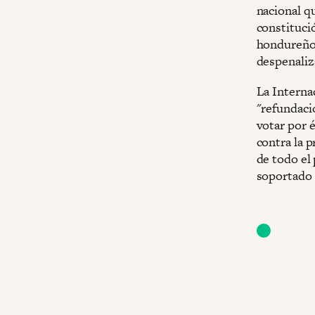
nacional q
constitució
hondureño 
despenaliza
La Interna
"refundaci
votar por é
contra la p
de todo el 
soportado 