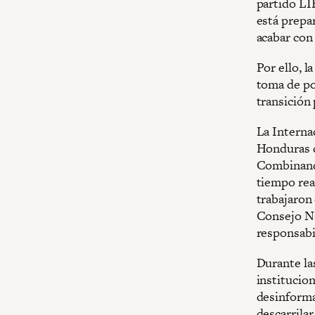
partido LI
está prepa
acabar con
Por ello, l
toma de po
transición 
La Interna
Honduras d
Combinando
tiempo rea
trabajaron
Consejo Na
responsabi
Durante la
institucion
desinforma
descarrila