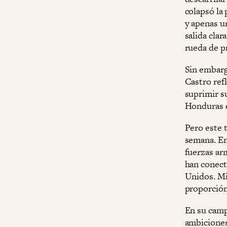
colapsó la 
y apenas un
salida clar
rueda de pr
Sin embargo
Castro ref
suprimir su
Honduras 
Pero este 
semana. En
fuerzas ar
han conect
Unidos. Mie
proporción
En su camp
ambiciones