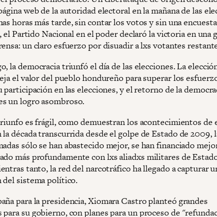
página web de la autoridad electoral en la mañana de las ele
as horas más tarde, sin contar los votos y sin una encuesta
a, el Partido Nacional en el poder declaró la victoria en una 
ensa: un claro esfuerzo por disuadir a lxs votantes restant
, la democracia triunfó el día de las elecciones. La elecció
leja el valor del pueblo hondureño para superar los esfuerz
 participación en las elecciones, y el retorno de la democra
es un logro asombroso.
triunfo es frágil, como demuestran los acontecimientos de 
 la década transcurrida desde el golpe de Estado de 2009, l
madas sólo se han abastecido mejor, se han financiado mejor
ado más profundamente con lxs aliadxs militares de Estad
ntras tanto, la red del narcotráfico ha llegado a capturar 
 del sistema político.
aña para la presidencia, Xiomara Castro planteó grandes
 para su gobierno, con planes para un proceso de "refunda