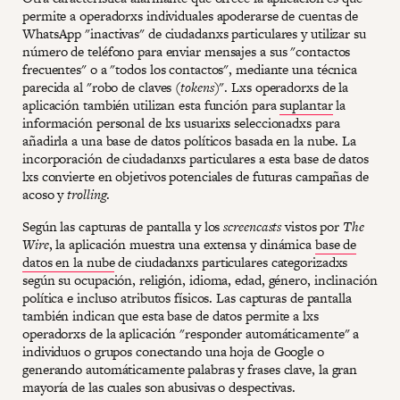
permite a operadorxs individuales apoderarse de cuentas de
WhatsApp "inactivas" de ciudadanxs particulares y utilizar su
número de teléfono para enviar mensajes a sus "contactos
frecuentes" o a "todos los contactos", mediante una técnica
parecida al "robo de claves (
tokens
)". Lxs operadorxs de la
aplicación también utilizan esta función para
suplantar
la
información personal de lxs usuarixs seleccionadxs para
añadirla a una base de datos políticos basada en la nube. La
incorporación de ciudadanxs particulares a esta base de datos
lxs convierte en objetivos potenciales de futuras campañas de
acoso y
trolling
.
Según las capturas de pantalla y los
screencasts
vistos por
The
Wire
, la aplicación muestra una extensa y dinámica
base de
datos en la nube
de ciudadanxs particulares categorizadxs
según su ocupación, religión, idioma, edad, género, inclinación
política e incluso atributos físicos. Las capturas de pantalla
también indican que esta base de datos permite a lxs
operadorxs de la aplicación "responder automáticamente" a
individuos o grupos conectando una hoja de Google o
generando automáticamente palabras y frases clave, la gran
mayoría de las cuales son abusivas o despectivas.