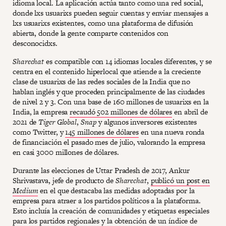
idioma local. La aplicación actúa tanto como una red social,
donde lxs usuarixs pueden seguir cuentas y enviar mensajes a
lxs usuarixs existentes, como una plataforma de difusión
abierta, donde la gente comparte contenidos con
desconocidxs.
Sharechat
es compatible con 14 idiomas locales diferentes, y se
centra en el contenido hiperlocal que atiende a la creciente
clase de usuarixs de las redes sociales de la India que no
hablan inglés y que proceden principalmente de las ciudades
de nivel 2 y 3. Con una base de 160 millones de usuarixs en la
India, la empresa
recaudó 502 millones de dólares
en abril de
2021 de
Tiger Global
,
Snap
y algunos inversores existentes
como Twitter, y
145 millones de dólares
en una nueva ronda
de financiación el pasado mes de julio, valorando la empresa
en casi 3000 millones de dólares.
Durante las elecciones de Uttar Pradesh de 2017, Ankur
Shrivastava, jefe de producto de
Sharechat
,
publicó un post en
Medium
en el que destacaba las medidas adoptadas por la
empresa para atraer a los partidos políticos a la plataforma.
Esto incluía la creación de comunidades y etiquetas especiales
para los partidos regionales y la obtención de un índice de