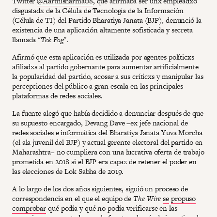
Twitter
@Aarthisharma08
, que afirmaba ser unx empleadxo
disgustadx de la Célula de Tecnología de la Información
(Célula de TI) del Partido Bharatiya Janata (BJP), denunció la
existencia de una aplicación altamente sofisticada y secreta
llamada "
Tek Fog
".
Afirmó que esta aplicación es utilizada por agentes políticxs
afiliadxs al partido gobernante para aumentar artificialmente
la popularidad del partido, acosar a sus críticxs y manipular las
percepciones del público a gran escala en las principales
plataformas de redes sociales.
La fuente alegó que había decidido a denunciar después de que
su supuesto encargado, Devang Dave –ex jefe nacional de
redes sociales e informática del Bharatiya Janata Yuva Morcha
(el ala juvenil del BJP) y actual gerente electoral del partido en
Maharashtra– no cumpliera con una lucrativa oferta de trabajo
prometida en 2018 si el BJP era capaz de retener el poder en
las elecciones de Lok Sabha de 2019.
A lo largo de los dos años siguientes, siguió un proceso de
correspondencia en el que el equipo de
The Wire
se
propuso
comprobar
qué podía y qué no podía verificarse en las