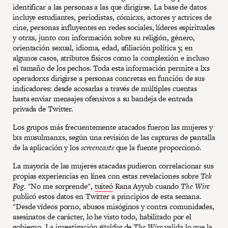
identificar a las personas a las que dirigirse. La base de datos
incluye estudiantes, periodistas, cómicxs, actores y actrices de
cine, personas influyentes en redes sociales, líderes espirituales
y otrxs, junto con información sobre su religión, género,
orientación sexual, idioma, edad, afiliación política y, en
algunos casos, atributos físicos como la complexión e incluso
el tamaño de los pechos. Toda esta información permite a lxs
operadorxs dirigirse a personas concretas en función de sus
indicadores: desde acosarlas a través de múltiples cuentas
hasta enviar mensajes ofensivos a su bandeja de entrada
privada de Twitter.
Los grupos más frecuentemente atacados fueron las mujeres y
lxs musulmanxs, según una revisión de las capturas de pantalla
de la aplicación y los
screencasts
que la fuente proporcionó.
La mayoría de las mujeres atacadas pudieron correlacionar sus
propias experiencias en línea con estas revelaciones sobre
Tek
Fog
. "No me sorprende",
tuiteó
Rana Ayyub cuando
The Wire
publicó estos datos en Twitter a principios de esta semana.
"Desde vídeos porno, abusos misóginos y contra comunidades,
asesinatos de carácter, lo he visto todo, habilitado por el
gobierno. La investigación #
tekfog
de
The Wire
valida lo que la