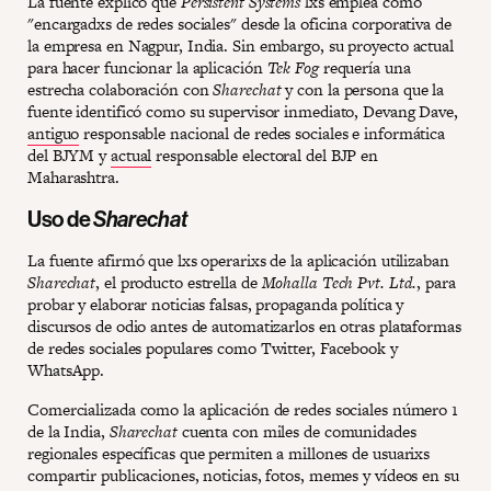
La fuente explicó que
Persistent Systems
lxs emplea como
"encargadxs de redes sociales" desde la oficina corporativa de
la empresa en Nagpur, India. Sin embargo, su proyecto actual
para hacer funcionar la aplicación
Tek Fog
requería una
estrecha colaboración con
Sharechat
y con la persona que la
fuente identificó como su supervisor inmediato, Devang Dave,
antiguo
responsable nacional de redes sociales e informática
del BJYM y
actual
responsable electoral del BJP en
Maharashtra.
Uso de
Sharechat
La fuente afirmó que lxs operarixs de la aplicación utilizaban
Sharechat
, el producto estrella de
Mohalla Tech Pvt. Ltd.
, para
probar y elaborar noticias falsas, propaganda política y
discursos de odio antes de automatizarlos en otras plataformas
de redes sociales populares como Twitter, Facebook y
WhatsApp.
Comercializada como la aplicación de redes sociales número 1
de la India,
Sharechat
cuenta con miles de comunidades
regionales específicas que permiten a millones de usuarixs
compartir publicaciones, noticias, fotos, memes y vídeos en su