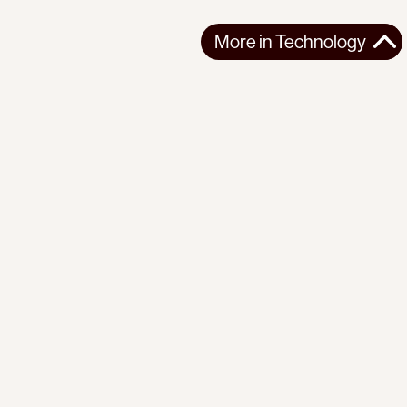
More in
Technology
More in
Technology
LATIN AMERICA
TECHNOLOGY
2024-11-12
Intellectuals from Several Countries Launch Open Letter
Against Musk, Urging Support for Brazil
An open letter co-signed by over 50 international academics,