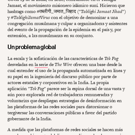
Jamaat, el movimiento misionero islámico suní. Hicieron que
hashtags como #तब्लीगी_जमात_जिहाद ("
Tablighi Jamaat Jihad
")
y #
TablighiJamatVirus
con el objetivo de demonizar a una
congregación musulmana y culpar a organizadorxs y asistentes
del evento de la propagación de la epidemia en el país y, por
extensión, a lxs musulmanxs en su conjunto.
Un problema global
La escala y la sofisticación de las características de
Tek Fog
desveladas en
la serie
de
The Wire
ofrecen una base desde la
cual entender el uso de la propaganda automatizada en línea y
su papel en la ingeniería del discurso público por parte de
actores estatales y corporativos en la India. La propia
aplicación "
Tek Fog
" parece ser la espina dorsal de una vasta y
aún poco explorada red de trabajadorxs remuneradxs y
voluntarixs que despliegan estrategias de desinformación en
las plataformas de las redes sociales para distorsionar o
tergiversar las conversaciones públicas a favor del partido
gobernante de la India.
A medida que las plataformas de redes sociales se hacen más