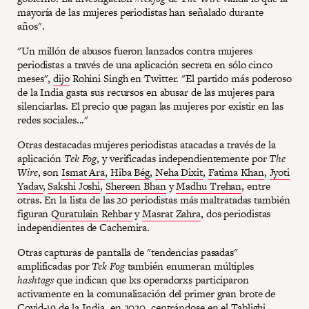
mayoría de las mujeres periodistas han señalado durante
años".
"Un millón de abusos fueron lanzados contra mujeres
periodistas a través de una aplicación secreta en sólo cinco
meses",
dijo
Rohini Singh en Twitter. "El partido más poderoso
de la India gasta sus recursos en abusar de las mujeres para
silenciarlas. El precio que pagan las mujeres por existir en las
redes sociales..."
Otras destacadas mujeres periodistas atacadas a través de la
aplicación
Tek Fog
, y verificadas independientemente por
The
Wire
, son
Ismat Ara
,
Hiba Bég
,
Neha Dixit
,
Fatima Khan
,
Jyoti
Yadav
,
Sakshi Joshi
,
Shereen Bhan
y
Madhu Trehan
, entre
otras. En la lista de las 20 periodistas más maltratadas también
figuran
Quratulain Rehbar
y
Masrat Zahra
, dos periodistas
independientes de Cachemira.
Otras capturas de pantalla de "tendencias pasadas"
amplificadas por
Tek Fog
también enumeran múltiples
hashtags
que indican que lxs operadorxs participaron
activamente en la comunalización del primer gran brote de
Covid-19 de la India, en 2020, centrándose en el Tablighi