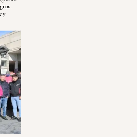
gnas.
r y