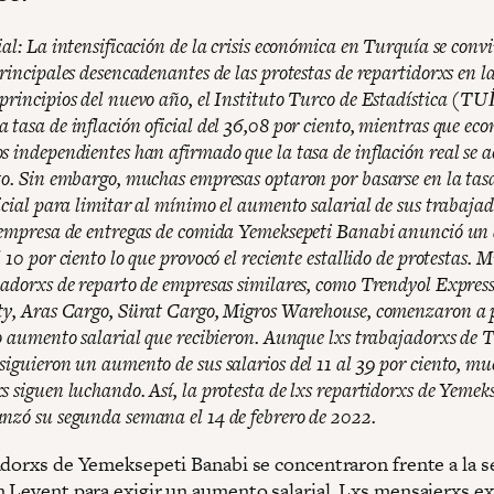
al: La intensificación de la crisis económica en Turquía se convi
rincipales desencadenantes de las protestas de repartidorxs en l
principios del nuevo año, el Instituto Turco de Estadística (TU
 tasa de inflación oficial del 36,08 por ciento, mientras que ec
s independientes han afirmado que la tasa de inflación real se a
to. Sin embargo, muchas empresas optaron por basarse en la tas
ficial para limitar al mínimo el aumento salarial de sus trabajad
 empresa de entregas de comida Yemeksepeti Banabi anunció u
 10 por ciento lo que provocó el reciente estallido de protestas. 
jadorxs de reparto de empresas similares, como Trendyol Express
ty, Aras Cargo, Sürat Cargo, Migros Warehouse, comenzaron a 
so aumento salarial que recibieron. Aunque lxs trabajadorxs de 
siguieron un aumento de sus salarios del 11 al 39 por ciento, mu
s siguen luchando. Así, la protesta de lxs repartidorxs de Yemek
nzó su segunda semana el 14 de febrero de 2022.
adorxs de Yemeksepeti Banabi se concentraron frente a la s
 Levent para exigir un aumento salarial. Lxs mensajerxs ex