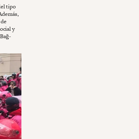
el tipo
. Además,
 de
ocial y
 Bağ-