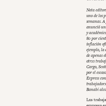
Nota editori
uno de los p
semanas. A 
anunció una
y académico
80 por cien
inflación o
ejemplo, la
de apenas el
otrxs traba
Cargo, Scot
por el esca
Express con
trabajadorx
Banabi alca
Lxs trabaj
empresa en