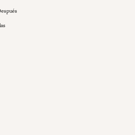
 Después
las