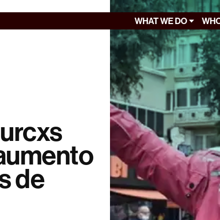
WHAT WE DO
WHO
turcxs
 aumento
os de