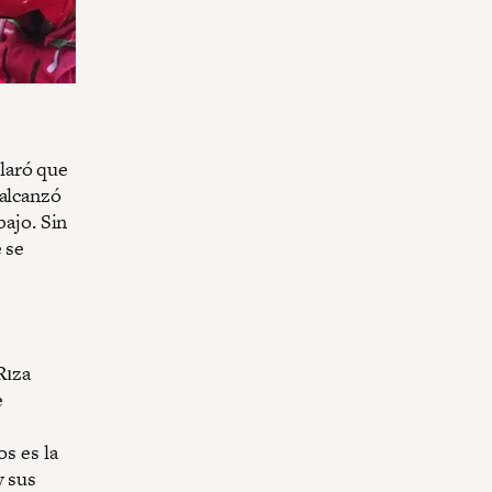
laró que
 alcanzó
bajo. Sin
 se
Rıza
e
os es la
y sus