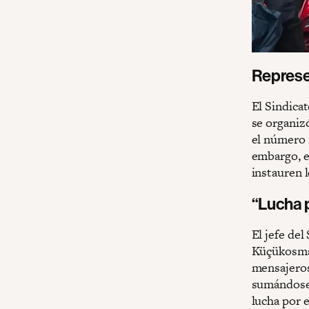
Represen
El Sindica
se organiz
el número m
embargo, e
instauren 
“Lucha p
El jefe del
Küçükosman
mensajeros
sumándose a
lucha por 