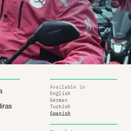
Available in
a
English
German
liras
Turkish
Spanish