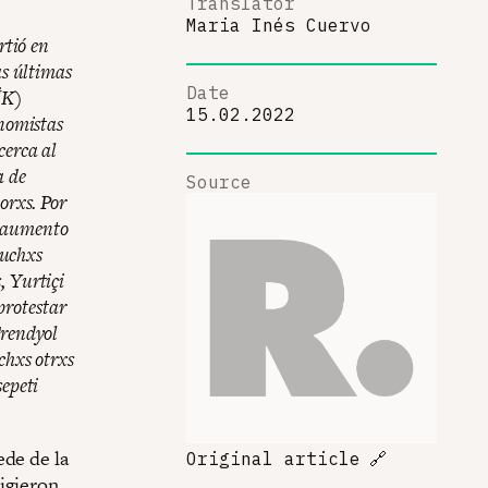
Translator
Maria Inés Cuervo
rtió en
as últimas
Date
İK)
15.02.2022
onomistas
cerca al
a de
Source
orxs. Por
n aumento
Muchxs
, Yurtiçi
protestar
Trendyol
chxs otrxs
sepeti
ede de la
Original article
🔗
igieron