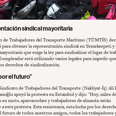
tación sindical mayoritaria
to de Trabajadores del Transporte Marítimo (TÜMTİS) dec
ó para obtener la representación sindical en Yemeksepeti y
ayoritario que exige la ley para sindicalizar el lugar de tra
l empleador está utilizando vacíos legales para impedir que
los derechos de sindicalización.
or el futuro”
 Sindicato de Trabajadores del Transporte (Nakliyat-İş) Ali 
oğlu apoyó la protesta en Estambul y dijo: "Hoy, miles d
 en moto, aparcacoches y trabajadores de almacén están
 esta protesta. Esta resistencia, esta lucha por los derech
el futuro de todos nuestros amigos, todos los trabajadores 