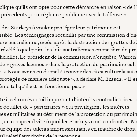
lique qu’ils ont opté pour cette démarche en raison « de l
s précédents pour régler ce problème avec la Défense ».
é des Starkeys à vouloir protéger leur patrimoine est
ible. Les témoignages recueillis par une commission d'e
ire australienne, créée après la destruction des grottes de
révélé à quel point les lois australiennes en matière de pr
ficielles. Le président de la commission d'enquête, Warren
 de «
graves lacunes
» dans la protection du patrimoine cult
. « Nous avons eu du mal à trouver des sites culturels aut
 protégés de manière adéquate »,
a déclaré M. Entsch
. « Il e
ème tel qu'il est ne fonctionne pas. »
ute à cela un éventail important d'intérêts contradictoires, 
douillet de « partenaires » qui privilégient les intérêts
s et militaires au détriment de la protection du patrimoi
, on comprend vite à quoi les Starkeys sont confrontés. Mai
eur équipe des talents impressionnants en matière de droit
al relatif aux droits de la personne.