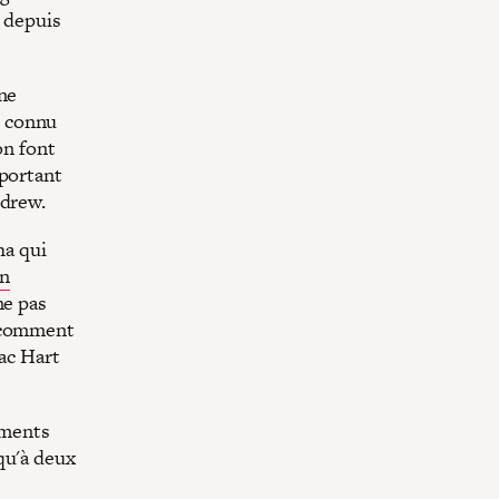
n depuis
ine
m connu
on font
mportant
ndrew.
ha qui
on
ne pas
r comment
lac Hart
éments
qu'à deux