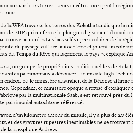
imoniaux sur leurs terres. Leurs ancêtres occupent la régio
500 ans.
 de la WPA traverse les terres des Kokatha tandis que la m
m de BHP, qui renferme le plus grand gisement d'uraniu
e trouve au nord. « Les lacs salés spectaculaires de la régi
égrante du paysage culturel autochtone et jouent un rôle i
écits du Temps du Rêve qui façonnent le pays », explique A
2021, un groupe de propriétaires traditionnel·le·s de Kokat
 des sites patrimoniaux a découvert
un missile high-tech n
n endroit où le ministère australien de la Défense affirme 
rmes. Cependant, ce ministère opaque a refusé d'explique
 fabriqué par la multinationale Saab, s'est retrouvé près du 
ite patrimonial autochtone référencé.
ayon d'un kilomètre autour du missile, il y a plus de 20 él
ux, et des gravures rupestres inestimables ne se trouvent 
 de là », explique Andrew.