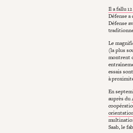
Il a fallu 
Défense a c
Défense ava
traditionne
Le magnifiq
(la plus s
montrent q
entraînemen
essais sont
à proximité
En septemb
auprès du
coopératio
orientatio
multination
Saab, le fa