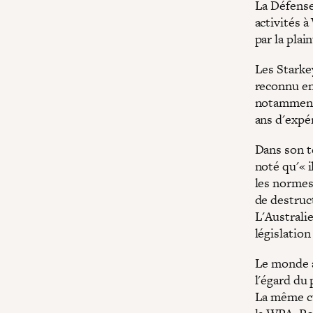
La Défense
activités 
par la plai
Les Starke
reconnu en
notamment 
ans d'expér
Dans son t
noté qu'« i
les normes 
de destruc
L'Australie
législation
Le monde a 
l'égard du
La même cu