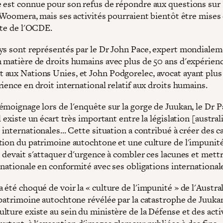
 est connue pour son refus de répondre aux questions sur 
à Woomera, mais ses activités pourraient bientôt être mises
nte de l'OCDE.
ys sont représentés par le Dr John Pace, expert mondiale
 matière de droits humains avec plus de 50 ans d'expérienc
aux Nations Unies, et John Podgorelec, avocat ayant plus
ience en droit international relatif aux droits humains.
émoignage lors de l'enquête sur la gorge de Juukan, le Dr P
l existe un écart très important entre la législation [austral
internationales... Cette situation a contribué à créer des c
tion du patrimoine autochtone et une culture de l'impunité
 devait s'attaquer d'urgence à combler ces lacunes et mettr
 nationale en conformité avec ses obligations international
été choqué de voir la « culture de l'impunité » de l'Austral
 patrimoine autochtone révélée par la catastrophe de Juuka
lture existe au sein du ministère de la Défense et des acti