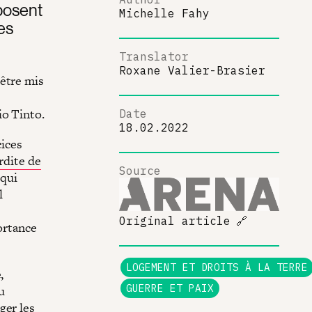
posent
Michelle Fahy
es
Translator
Roxane Valier-Brasier
'être mis
io Tinto.
Date
18.02.2022
cices
rdite de
Source
 qui
l
Original article
🔗
portance
LOGEMENT ET DROITS À LA TERRE
,
GUERRE ET PAIX
u
ger les