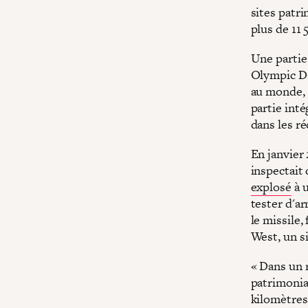
sites patr
plus de 11 
Une partie
Olympic Da
au monde, s
partie int
dans les r
En janvier 
inspectait
explosé
à u
tester d'a
le missile,
West, un s
« Dans un r
patrimonia
kilomètres