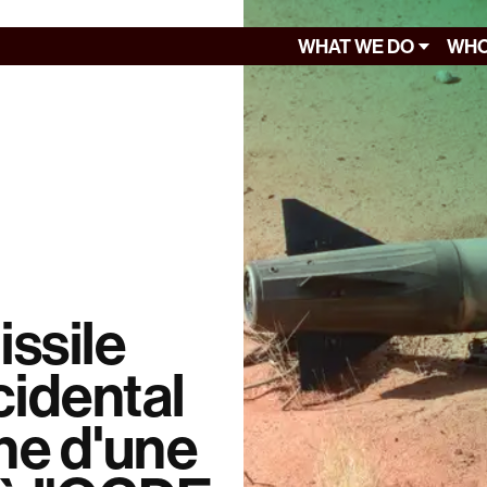
WHAT WE DO
WHO
issile
cidental
ine d'une