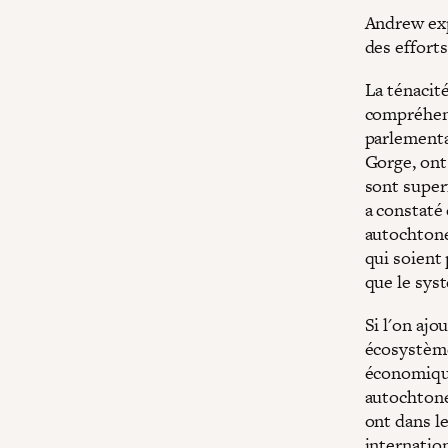
Andrew exp
des effort
La ténacit
compréhens
parlementa
Gorge, ont 
sont super
a constaté
autochtone
qui soient
que le syst
Si l'on ajo
écosystème 
économique
autochtone
ont dans l
internation