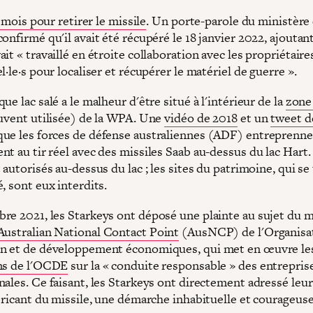
12 mois pour retirer le missile
. Un porte-parole du ministère 
onfirmé qu'il avait été récupéré le 18 janvier 2022, ajoutant
it « travaillé en étroite collaboration avec les propriétaire
l·le·s pour localiser et récupérer le matériel de guerre ».
ue lac salé a le malheur d'être situé à l'intérieur de la
zone
ouvent utilisée) de la WPA. Une
vidéo de 2018
et un
tweet d
ue les forces de défense australiennes (ADF) entreprenn
t au tir réel avec des missiles Saab au-dessus du lac Hart.
 autorisés au-dessus du lac ; les sites du patrimoine, qui s
, sont eux interdits.
re 2021, les Starkeys ont déposé une plainte au sujet du m
Australian National Contact Point
(AusNCP) de l'Organisa
n et de développement économiques, qui met en œuvre le
ns de l'OCDE
sur la « conduite responsable » des entrepris
ales. Ce faisant, les Starkeys ont directement adressé leur
bricant du missile, une démarche inhabituelle et courageuse