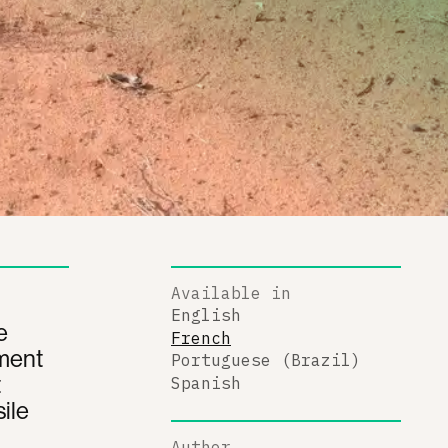
Available in
English
e
French
ement
Portuguese (Brazil)
t
Spanish
ile
Author