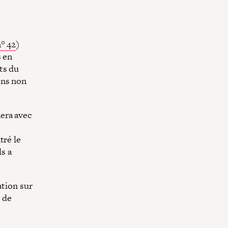
° 42
)
s en
ts du
ons non
era avec
tré le
s a
ation sur
e de