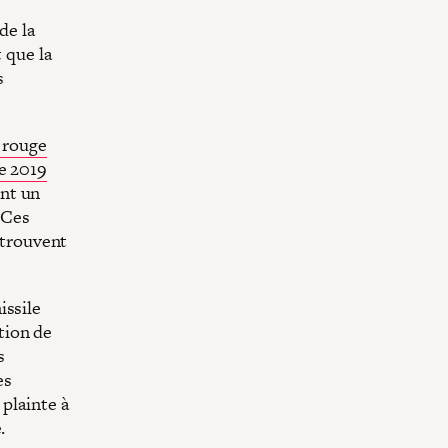
de la
 que la
s
 rouge
e 2019
ent un
 Ces
e trouvent
issile
tion de
s
es
 plainte à
.