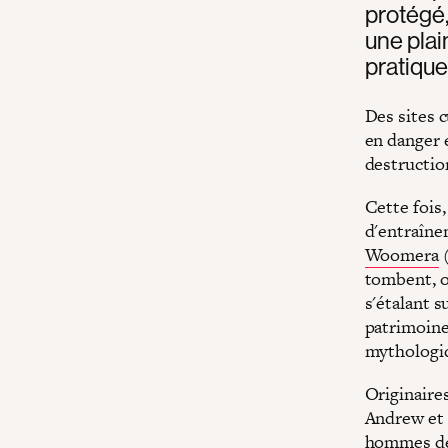
protégé
une plai
pratique
Des sites 
en danger e
destructio
Cette fois,
d'entraînem
Woomera
(
tombent, o
s'étalant s
patrimoine,
mythologiq
Originaires
Andrew et 
hommes de 