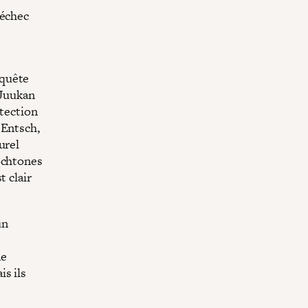
'échec
nquête
 Juukan
otection
 Entsch,
urel
ochtones
st clair
un
ne
s ils