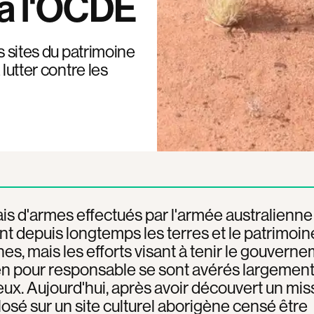
 à l'OCDE
s sites du patrimoine
lutter contre les
is d'armes effectués par l'armée australienne
 depuis longtemps les terres et le patrimoin
es, mais les efforts visant à tenir le gouvern
en pour responsable se sont avérés largemen
eux. Aujourd'hui, après avoir découvert un miss
osé sur un site culturel aborigène censé être