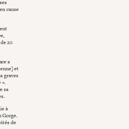
ses
 en cause
ment
e,
 de 20
ace a
ienne] et
as graves
 ».
e sa
es.
ie à
n Gorge.
vités de