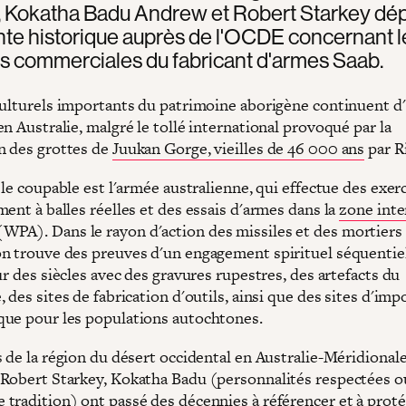
, Kokatha Badu Andrew et Robert Starkey dé
nte historique auprès de l'OCDE concernant l
s commerciales du fabricant d'armes Saab.
culturels importants du patrimoine aborigène continuent d
n Australie, malgré le tollé international provoqué par la
n des grottes de
Juukan Gorge, vieilles de 46 000 ans
par R
 le coupable est l'armée australienne, qui effectue des exer
ent à balles réelles et des essais d'armes dans la
zone inte
WPA). Dans le rayon d'action des missiles et des mortiers
n trouve des preuves d'un engagement spirituel séquentie
ur des siècles avec des gravures rupestres, des artefacts du
 des sites de fabrication d'outils, ainsi que des sites d'im
ue pour les populations autochtones.
 de la région du désert occidental en Australie-Méridionale
Robert Starkey, Kokatha Badu (personnalités respectées o
tradition) ont passé des décennies à référencer et à proté