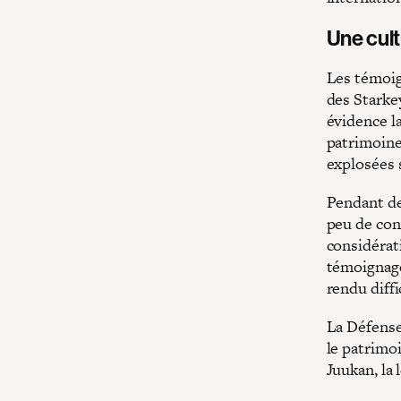
Une cult
Les témoig
des Starke
évidence l
patrimoine
explosées s
Pendant de
peu de con
considérat
témoignage
rendu diffi
La Défense 
le patrimo
Juukan, la 