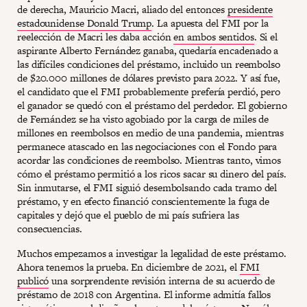
de derecha, Mauricio Macri, aliado del entonces
presidente
estadounidense Donald Trump
. La apuesta del FMI por la
reelección de Macri les daba acción
en ambos sentidos
. Si el
aspirante Alberto Fernández ganaba, quedaría encadenado a
las difíciles condiciones del préstamo, incluido un reembolso
de $20.000 millones de dólares previsto para 2022. Y así fue,
el candidato que el FMI probablemente prefería perdió, pero
el ganador se quedó con el préstamo del perdedor. El gobierno
de Fernández se ha visto agobiado por la carga de miles de
millones en reembolsos en medio de una pandemia, mientras
permanece atascado en las negociaciones con el Fondo para
acordar las condiciones de reembolso. Mientras tanto, vimos
cómo el préstamo permitió a los ricos sacar su dinero del país.
Sin inmutarse, el FMI siguió desembolsando cada tramo del
préstamo, y en efecto financió conscientemente la fuga de
capitales y dejó que el pueblo de mi país sufriera las
consecuencias.
Muchos empezamos a investigar la legalidad de este préstamo.
Ahora tenemos la prueba. En diciembre de 2021, el
FMI
publicó
una sorprendente revisión interna de su acuerdo de
préstamo de 2018 con Argentina. El informe admitía fallos