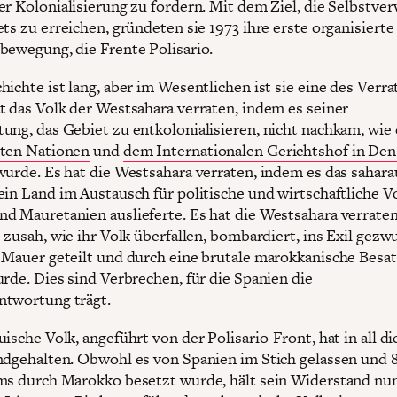
er Kolonialisierung zu fordern. Mit dem Ziel, die Selbstve
ts zu erreichen, gründeten sie 1973 ihre erste organisierte
bewegung, die Frente Polisario.
ichte ist lang, aber im Wesentlichen ist sie eine des Verra
t das Volk der Westsahara verraten, indem es seiner
ung, das Gebiet zu entkolonialisieren, nicht nachkam, wie
nten Nationen
und
dem Internationalen Gerichtshof in De
wurde. Es hat die Westsahara verraten, indem es das sahara
ein Land im Austausch für politische und wirtschaftliche Vo
d Mauretanien auslieferte. Es hat die Westsahara verrate
 zusah, wie ihr Volk überfallen, bombardiert, ins Exil gezw
 Mauer geteilt und durch eine brutale marokkanische Besa
urde. Dies sind Verbrechen, für die Spanien die
twortung trägt.
ische Volk, angeführt von der Polisario-Front, hat in all d
ndgehalten. Obwohl es von Spanien im Stich gelassen und 
ms durch Marokko besetzt wurde, hält sein Widerstand nu