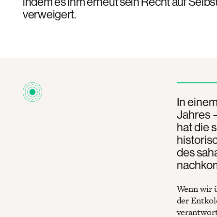
indem es ihm erneut sein Recht auf Sel
verweigert.
In eine
Jahres 
hat die 
historis
des saha
nachkom
Wenn wir ü
der Entkolo
verantwort