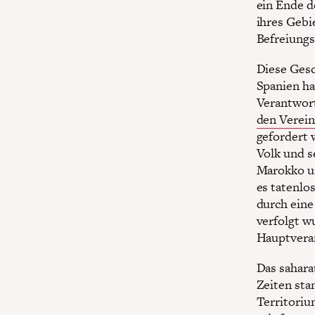
ein Ende d
ihres Gebie
Befreiungs
Diese Gesch
Spanien ha
Verantwort
den Verei
gefordert 
Volk und s
Marokko un
es tatenlos
durch eine
verfolgt w
Hauptveran
Das saharau
Zeiten sta
Territoriu