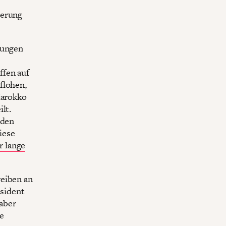
ierung
rungen
ffen auf
flohen,
Marokko
lt.
 den
iese
r lange
reiben an
sident
aber
e