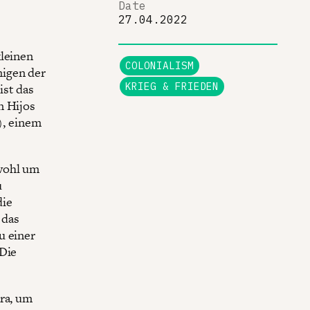
Date
27.04.2022
kleinen
COLONIALISM
nigen der
KRIEG & FRIEDEN
ist das
n Hijos
), einem
 wohl um
u
die
 das
u einer
 Die
ara, um