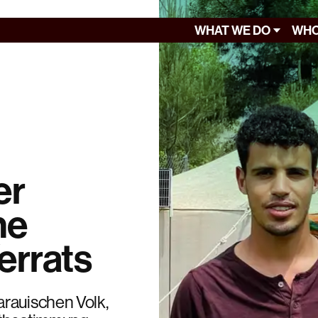
WHAT WE DO
WHO
er
ne
errats
arauischen Volk,