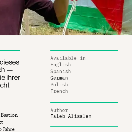
Available in
 dieses
English
uch —
Spanish
e ihrer
German
echt
Polish
French
Author
 Bastion
Taleb Alisalem
kt
0 Jahre