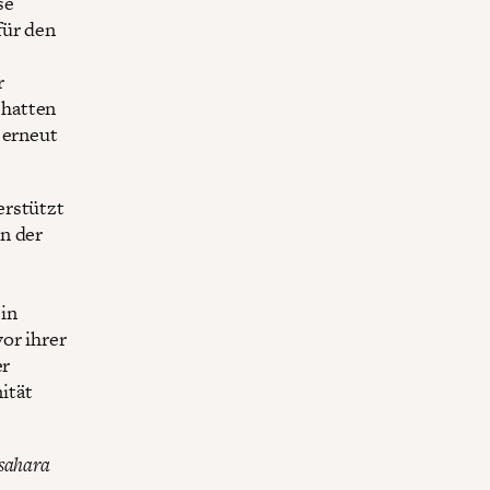
se
für den
r
 hatten
 erneut
erstützt
n der
 in
or ihrer
er
ität
tsahara