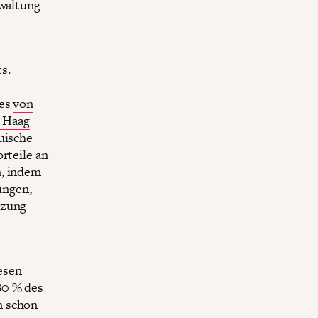
rwaltung
ts.
 es
von
n Haag
uische
rteile an
n, indem
ungen,
tzung
iesen
80 % des
n schon