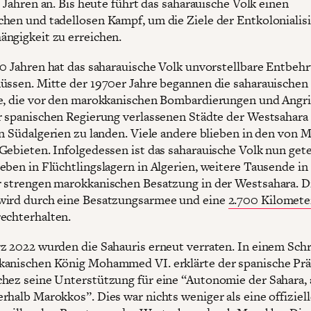
0 Jahren an. Bis heute führt das saharauische Volk einen
hen und tadellosen Kampf, um die Ziele der Entkolonialis
ngigkeit zu erreichen.
50 Jahren hat das saharauische Volk unvorstellbare Entbeh
üssen. Mitte der 1970er Jahre begannen die saharauischen
e, die vor den marokkanischen Bombardierungen und Angri
r spanischen Regierung verlassenen Städte der Westsahara 
in Südalgerien zu landen. Viele andere blieben in den von 
Gebieten. Infolgedessen ist das saharauische Volk nun getei
eben in Flüchtlingslagern in Algerien, weitere Tausende in
 strengen marokkanischen Besatzung in der Westsahara. D
wird durch eine Besatzungsarmee und eine
2.700 Kilomete
echterhalten.
z 2022 wurden die Sahauris erneut verraten. In einem Sch
anischen König Mohammed VI. erklärte der spanische Prä
hez seine Unterstützung für eine “Autonomie der Sahara, 
rhalb Marokkos”. Dies war nichts weniger als eine offiziell