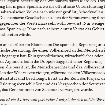
der illegalen Besetzung der Westsahara durch Marokko. Die
ng hat in ganz Spanien, wo die öffentliche Unterstützung 
saharauischen Volkes nach wie vor groß ist, Schockwellen
 Die spanische Gesellschaft ist sich der Verantwortung ihre
gegenüber der Westsahara sehr wohl bewusst. Nur wenige
dass Spanien 47 Jahre nach seinem ersten Verrat das Gebiet
 abtreten würde.
 uns darüber im Klaren sein: Die spanische Regierung unt
ärische Besatzung, die einen Völkermord an den Menschen i
 begangen hat. Kein geopolitisches, wirtschaftliches oder
hes Argument kann die Doppelzüngigkeit einer Regierung
gen, die bereit ist, die Menschenrechte und das Völkerrecht
ilen der Welt zu verteidigen, während sie den Völkermord v
terstützt und beschönigt. Es ist an der Zeit, das Projekt d
lisierung abzuschließen und das Versprechen der Souverän
, das Generationen von Saharauis verweigert wurde.
em ist ein Aktivist und politischer Analyst, der sich auf die Wes