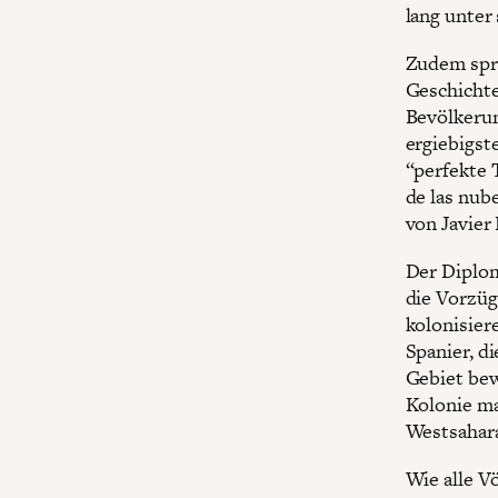
lang unter 
Zudem spre
Geschichte
Bevölkerun
ergiebigst
“perfekte 
de las nube
von Javier
Der Diplom
die Vorzüg
kolonisier
Spanier, d
Gebiet bew
Kolonie ma
Westsahara
Wie alle V