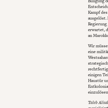
Billigung 
Entscheidu
Kampf des 
ausgelöst.
Regierung 
erwartet, 
an Marokko
Wir müssen
eine milit
Westsahara
strategisc
rechtferti
einigen Te
Haustür un
Entkolonia
einzulösen
Taleb Alisal