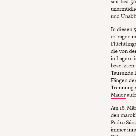
seit fast 5
unermüdlic
und Unabhä
In diesen 
ertragen m
Flüchtling
die von de
in Lagern 
besetzten 
Tausende l
Fängen der
Trennung 
Mauer
aufr
Am 18. Mär
den marokk
Pedro Sánc
immer inne