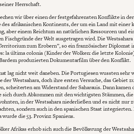
seiner Herrschaft.
chen wir über einen der festgefahrensten Konflikte in der
 des afrikanischen Kontinents, der um ein Land mit einer 
g, aber einem Reichtum an natürlichen Ressourcen und ei
en Fischgründe der Welt ausgetragen wird. Die Westsahara 
Territorium zum Erobern”, so ein französischer Diplomat i
s: la última colonia (Kinder der Wolken: die letzte Kolonie
 Bardem produzierten Dokumentarfilm über den Konflikt.
at lag nicht weit daneben. Die Portugiesen wussten sehr
e der Westsahara, doch ihre ersten Versuche, das Gebiet z
en, scheiterten am Widerstand der Saharauis. Dann kamen 
ie sich durch Abkommen mit den wichtigsten Stämmen, die
ohnten, in der Westsahara niederließen und es nicht nur z
chten, sondern auch in den spanischen Staat integrierten.
 wurde die 53. Provinz Spaniens.
ölker Afrikas erhob sich auch die Bevölkerung der Westsah