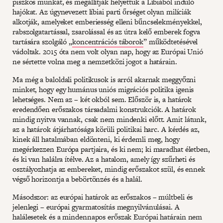
piszkos munkát, és megállítják helyettük a Líbiából induló
hajókat. Az úgynevezett líbiai parti őrséget olyan milíciák
alkotják, amelyeket emberiesség elleni bűncselekményekkel,
rabszolgatartással, zsarolással és az útra kelő emberek fogva
tartására szolgáló „
koncentrációs táborok
” működtetésével
vádoltak. 2015 óta nem volt olyan nap, hogy az Európai Unió
ne sértette volna meg a nemzetközi jogot a határain.
Ma még a baloldali politikusok is arról akarnak meggyőzni
minket, hogy egy humánus uniós migrációs politika igenis
lehetséges. Nem az – két okból sem. Először is, a határok
eredendően erőszakos társadalmi konstrukciók. A határok
mindig nyitva vannak, csak nem mindenki előtt. Amit látunk,
az a határok átjárhatósága körüli politikai harc. A kérdés az,
kinek áll hatalmában eldönteni, ki érdemli meg, hogy
megérkezzen Európa partjaira, és ki nem; ki maradhat életben,
és ki van halálra ítélve. Az a hatalom, amely így szűrheti és
osztályozhatja az embereket, mindig erőszakot szül, és ennek
végső horizontja a bebörtönzés és a halál.
Másodszor: az európai határok az erőszakos – múltbeli és
jelenlegi – európai gyarmatosítás megnyilvánulásai. A
halálesetek és a mindennapos erőszak Európai határain nem