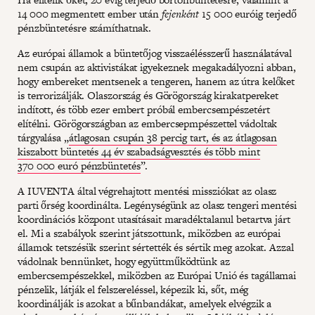
14 000 megmentett ember után
fejenként
15 000 euróig terjedő
pénzbüntetésre számíthatnak.
Az európai államok a büntetőjog visszaélésszerű használatával
nem csupán az aktivistákat igyekeznek megakadályozni abban,
hogy embereket mentsenek a tengeren, hanem az útra kelőket
is terrorizálják. Olaszország és Görögország kirakatpereket
indított, és több ezer embert próbál embercsempészetért
elítélni. Görögországban az embercsepmpészettel vádoltak
tárgyalása „
átlagosan csupán 38 percig tart, és az átlagosan
kiszabott büntetés 44 év szabadságvesztés és több mint
370 000 euró pénzbüntetés
”.
A IUVENTA által végrehajtott mentési missziókat az olasz
parti őrség koordinálta. Legénységünk az olasz tengeri mentési
koordinációs központ utasításait maradéktalanul betartva járt
el. Mi a szabályok szerint játszottunk, miközben az európai
államok tetszésük szerint sértették és sértik meg azokat. Azzal
vádolnak bennünket, hogy együttműködtünk az
embercsempészekkel, miközben az Európai Unió és tagállamai
pénzelik, látják el felszereléssel, képezik ki, sőt, még
koordinálják is azokat a bűnbandákat, amelyek elvégzik a