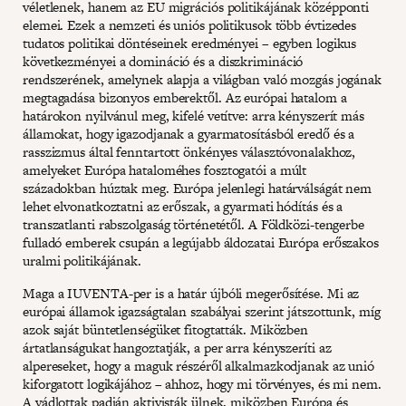
véletlenek, hanem az EU migrációs politikájának középponti
elemei. Ezek a nemzeti és uniós politikusok több évtizedes
tudatos politikai döntéseinek eredményei – egyben logikus
következményei a domináció és a diszkrimináció
rendszerének, amelynek alapja a világban való mozgás jogának
megtagadása bizonyos emberektől. Az európai hatalom a
határokon nyilvánul meg, kifelé vetítve: arra kényszerít más
államokat, hogy igazodjanak a gyarmatosításból eredő és a
rasszizmus által fenntartott önkényes választóvonalakhoz,
amelyeket Európa hataloméhes fosztogatói a múlt
századokban húztak meg. Európa jelenlegi határválságát nem
lehet elvonatkoztatni az erőszak, a gyarmati hódítás és a
transzatlanti rabszolgaság történetétől. A Földközi-tengerbe
fulladó emberek csupán a legújabb áldozatai Európa erőszakos
uralmi politikájának.
Maga a IUVENTA-per is a határ újbóli megerősítése. Mi az
európai államok igazságtalan szabályai szerint játszottunk, míg
azok saját büntetlenségüket fitogtatták. Miközben
ártatlanságukat hangoztatják, a per arra kényszeríti az
alpereseket, hogy a maguk részéről alkalmazkodjanak az unió
kiforgatott logikájához – ahhoz, hogy mi törvényes, és mi nem.
A vádlottak padján aktivisták ülnek, miközben Európa és