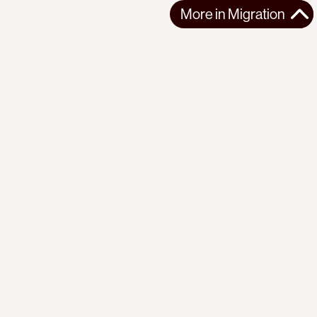
More in
Migration
More in
Migration
AFRICA
MIGRATION
2026-06-11
The border management fairytale
How the migration control dogma is used to maintain
neocolonial rule and commodify human m...