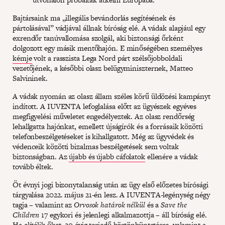
Bajtársaink ma „illegális bevándorlás segítésének és
pártolásával” vádjával állnak bíróság elé. A vádak alapjául egy
exrendőr tanúvallomása szolgál, aki biztonsági őrként
dolgozott egy másik mentőhajón. E minőségében személyes
kémje
volt a rasszista Lega Nord párt szélsőjobboldali
vezetőjének, a későbbi olasz belügyminiszternek, Matteo
Salvininek.
A vádak nyomán az olasz állam széles körű üldözési kampányt
indított. A IUVENTA lefoglalása előtt az ügyészek egyéves
megfigyelési műveletet engedélyeztek. Az olasz rendőrség
lehallgatta hajónkat, emellett újságírók és a forrásaik közötti
telefonbeszélgetéseket is kihallgatott. Még az ügyvédek és
védenceik közötti bizalmas beszélgetések sem voltak
biztonságban. Az
újabb és újabb cáfolatok
ellenére a vádak
tovább éltek.
Öt évnyi jogi bizonytalanság után az ügy első előzetes bírósági
tárgyalása 2022. május 21-én lesz. A IUVENTA-legénység négy
tagja – valamint az
Orvosok határok nélkül
és a
Save the
Children
17 egykori és jelenlegi alkalmazottja – áll bíróság elé.
Ha elítélik őket, 20 évig terjedő börtönbüntetésre, valamint a