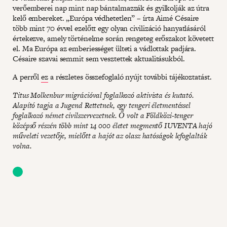
verőemberei nap mint nap bántalmazzák és gyilkolják az útra
kelő embereket. „Európa védhetetlen” – írta Aimé Césaire
több mint 70 évvel ezelőtt egy olyan civilizáció hanyatlásáról
értekezve, amely történelme során rengeteg erőszakot követett
el. Ma Európa az emberiességet ülteti a vádlottak padjára.
Césaire szavai semmit sem vesztettek aktualitásukból.
A perről
ez
a részletes összefoglaló nyújt további tájékoztatást.
Titus Molkenbur migrációval foglalkozó aktivista és kutató.
Alapító tagja a Jugend Rettetnek, egy tengeri életmentéssel
foglalkozó német civilszervezetnek. Ő volt a Földközi-tenger
középső részén több mint 14 000 életet megmentő IUVENTA hajó
műveleti vezetője, mielőtt a hajót az olasz hatóságok lefoglalták
volna.