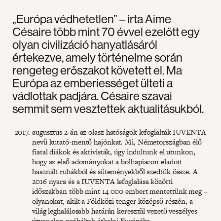
„Európa védhetetlen” – írta Aime
Césaire több mint 70 évvel ezelőtt egy
olyan civilizáció hanyatlásáról
értekezve, amely történelme során
rengeteg erőszakot követett el. Ma
Európa az emberiességet ülteti a
vádlottak padjára. Césaire szavai
semmit sem vesztettek aktualitásukból.
augusztus 2-án az olasz hatóságok lefoglalták IUVENTA
nevű kutató-mentő hajónkat. Mi, Németországban élő
fiatal diákok és aktivisták, úgy indultunk el utunkon,
hogy az első adományokat a bolhapiacon eladott
használt ruhákból és süteményekből szedtük össze. A
2016 nyara és a IUVENTA lefoglalása közötti
időszakban több mint 14 000 embert mentettünk meg –
olyanokat, akik a Földközi-tenger középső részén, a
világ leghalálosabb határán keresztül vezető veszélyes
útvonalon próbáltak átkelni Európába.