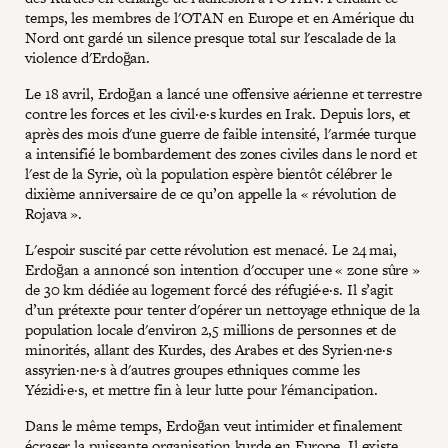
temps, les membres de l'OTAN en Europe et en Amérique du
Nord ont gardé un silence presque total sur l'escalade de la
violence d'Erdoğan.
Le 18 avril, Erdoğan a lancé une offensive aérienne et terrestre
contre les forces et les civil·e·s kurdes en Irak. Depuis lors, et
après des mois d'une guerre de faible intensité, l'armée turque
a intensifié le bombardement des zones civiles dans le nord et
l'est de la Syrie, où la population espère bientôt célébrer le
dixième anniversaire de ce qu’on appelle la « révolution de
Rojava ».
L'espoir suscité par cette révolution est menacé. Le 24 mai,
Erdoğan a annoncé son intention d'occuper une « zone sûre »
de 30 km dédiée au logement forcé des réfugié·e·s. Il s’agit
d’un prétexte pour tenter d'opérer un nettoyage ethnique de la
population locale d'environ 2,5 millions de personnes et de
minorités, allant des Kurdes, des Arabes et des Syrien·ne·s
assyrien·ne·s à d'autres groupes ethniques comme les
Yézidi·e·s, et mettre fin à leur lutte pour l'émancipation.
Dans le même temps, Erdoğan veut intimider et finalement
écraser la puissante organisation kurde en Europe. Il existe