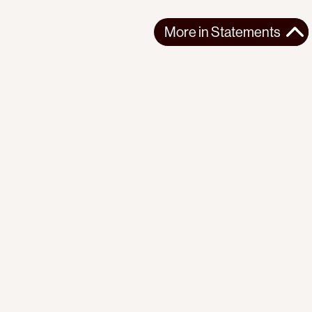
More in
Statements
More in
Statements
SOUTH AMERICA
STATEMENTS
2026-07-21
Ecuador’s Democracy Cannot Be Suspended
Statement from the Observatory of the Progressive
International