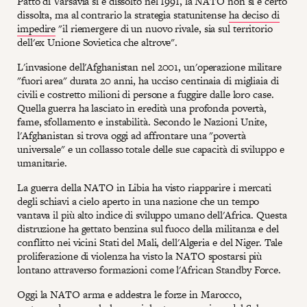
Patto di Varsavia si è dissolto nel 1991, la NATO non si è certo
dissolta, ma al contrario la strategia statunitense
ha deciso di
impedire
"il riemergere di un nuovo rivale, sia sul territorio
dell'ex Unione Sovietica che altrove".
L'invasione dell'Afghanistan nel 2001, un'operazione militare
"fuori area" durata 20 anni, ha ucciso centinaia di migliaia di
civili e costretto milioni di persone a fuggire dalle loro case.
Quella guerra ha lasciato in eredità una profonda povertà,
fame, sfollamento e instabilità. Secondo le Nazioni Unite,
l'Afghanistan si trova oggi ad affrontare una "povertà
universale" e un collasso totale delle sue capacità di sviluppo e
umanitarie.
La guerra della NATO in Libia ha visto riapparire i mercati
degli schiavi a cielo aperto in una nazione che un tempo
vantava il più alto indice di sviluppo umano dell'Africa. Questa
distruzione ha gettato benzina sul fuoco della militanza e del
conflitto nei vicini Stati del Mali, dell'Algeria e del Niger. Tale
proliferazione di violenza ha visto la NATO spostarsi più
lontano attraverso formazioni come l'African Standby Force.
Oggi la NATO arma e addestra le forze in Marocco,