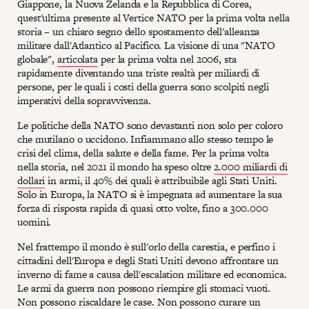
Giappone, la Nuova Zelanda e la Repubblica di Corea,
quest'ultima presente al Vertice NATO per la prima volta nella
storia – un chiaro segno dello spostamento dell'alleanza
militare dall'Atlantico al Pacifico. La visione di una "NATO
globale",
articolata
per la prima volta nel 2006, sta
rapidamente diventando una triste realtà per miliardi di
persone, per le quali i costi della guerra sono scolpiti negli
imperativi della sopravvivenza.
Le politiche della NATO sono devastanti non solo per coloro
che mutilano o uccidono. Infiammano allo stesso tempo le
crisi del clima, della salute e della fame. Per la prima volta
nella storia, nel 2021 il mondo ha speso oltre
2.000 miliardi di
dollari
in armi, il 40% dei quali è attribuibile agli Stati Uniti.
Solo in Europa, la NATO si è impegnata ad aumentare la sua
forza di risposta rapida di quasi otto volte, fino a 300.000
uomini.
Nel frattempo il mondo è sull'orlo della carestia, e perfino i
cittadini dell'Europa e degli Stati Uniti devono affrontare un
inverno di fame a causa dell'escalation militare ed economica.
Le armi da guerra non possono riempire gli stomaci vuoti.
Non possono riscaldare le case. Non possono curare un