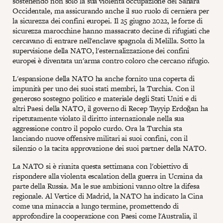
sostenendo non solo la sua violenta occupazione del Sahara
Occidentale, ma assicurando anche il suo ruolo di cerniera per
la sicurezza dei confini europei. Il 25 giugno 2022, le forze di
sicurezza marocchine hanno massacrato decine di rifugiati che
cercavano di entrare nell'enclave spagnola di Melilla. Sotto la
supervisione della NATO, l'esternalizzazione dei confini
europei è diventata un'arma contro coloro che cercano rifugio.
L'espansione della NATO ha anche fornito una coperta di
impunità per uno dei suoi stati membri, la Turchia. Con il
generoso sostegno politico e materiale degli Stati Uniti e di
altri Paesi della NATO, il governo di Recep Tayyip Erdoğan ha
ripetutamente violato il diritto internazionale nella sua
aggressione contro il popolo curdo. Ora la Turchia sta
lanciando nuove offensive militari ai suoi confini, con il
silenzio o la tacita approvazione dei suoi partner della NATO.
La NATO si è riunita questa settimana con l'obiettivo di
rispondere alla violenta escalation della guerra in Ucraina da
parte della Russia. Ma le sue ambizioni vanno oltre la difesa
regionale. Al Vertice di Madrid, la NATO ha indicato la Cina
come una minaccia a lungo termine, promettendo di
approfondire la cooperazione con Paesi come l'Australia, il