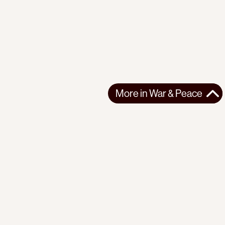
More in
War & Peace
More in
War & Peace