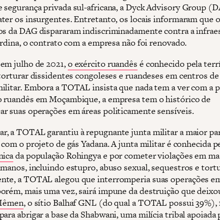
 segurança privada sul-africana, a Dyck Advisory Group (
ter os insurgentes. Entretanto, os locais informaram que 
os da DAG dispararam indiscriminadamente contra a infrae
surdina, o contrato com a empresa não foi renovado.
em julho de 2021,
o exército ruandês
é conhecido pela terr
 torturar dissidentes congoleses e ruandeses em centros de
ilitar. Embora a TOTAL insista que nada tem a ver com a 
o ruandês em Moçambique, a empresa tem o histórico de
r suas operações em áreas politicamente sensíveis.
, a TOTAL garantiu à repugnante junta militar a maior pa
 com o projeto de gás Yadana. A junta militar é conhecida p
nica
da população Rohingya e por cometer violações em ma
umanos, incluindo estupro, abuso sexual, sequestros e tortu
nte, a TOTAL alegou que interromperia suas operações e
orém, mais uma vez, sairá impune da destruição que deixo
Iêmen
, o sítio Balhaf GNL (do qual a TOTAL possui 39%), 
ara abrigar a base da Shabwani, uma milícia tribal apoiada 