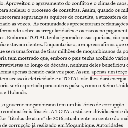
lo. Aproveitou o agravamento do conflito e o clima de caos
para acelerar o processo de consultas. Assim, quando os mil
forneceram segurança às equipes de consulta, a atmosfera d
nciado as vozes. As comunidades apresentaram reclamações
ormando sobre as irregularidades e os riscos no pagament
es. Embora a TOTAL tenha ignorado essas queixas, não p
não estavam cientes. Enquanto isso, a empresa afirma que
 será uma forma de tirar milhões de moçambicanos da po
ória tem mostrado que, embora o país tenha acolhido vário
xtrativistas ao longo de décadas, nenhum deles beneficiou 
omia apenas ficando cada vez pior. Assim,
apenas um terço
tem acesso à eletricidade e a TOTAL não lhes dará energia 
oria será exportada para outros países, como o Reino Unid
ia e Holanda.
, o governo moçambicano tem um histórico de corrupção
 combustíveis fósseis. A TOTAL está sem dúvida ciente d
dos "
títulos de atum
" de 2016, atualmente no centro do ma
 de corrupção já realizado em Moçambique. Autoridades