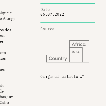
Date
ique e
06.07.2022
e Afungi
Source
tos dos
esa
es
 sem
rras
seu
Original article
🔗
nte
 de
bas
, um
 Cabo