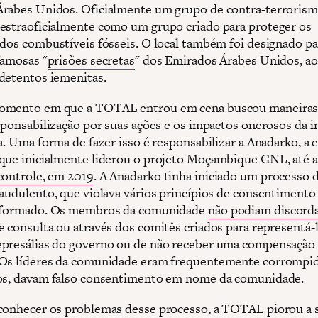
rabes Unidos. Oficialmente um grupo de contra-terrorismo
estraoficialmente como um grupo criado para proteger os
 dos combustíveis fósseis. O local também foi designado pa
famosas "
prisões secretas
" dos Emirados Árabes Unidos, a
detentos iemenitas.
omento em que a TOTAL entrou em cena buscou maneiras
esponsabilização por suas ações e os impactos onerosos da i
ta. Uma forma de fazer isso é responsabilizar a Anadarko, a
que inicialmente liderou o projeto Moçambique GNL, até
controle, em 2019
. A Anadarko tinha iniciado um processo 
raudulento, que violava vários princípios de consentimento 
informado. Os membros da comunidade
não podiam discord
e consulta ou através dos comitês criados para representá-l
presálias do governo ou de não receber uma compensação
Os líderes da comunidade eram frequentemente corrompid
os, davam falso consentimento em nome da comunidade.
conhecer os problemas desse processo, a TOTAL piorou a 