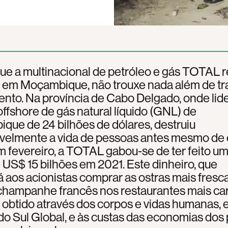
e a multinacional de petróleo e gás TOTAL r
e em Moçambique, não trouxe nada além de tr
ento. Na província de Cabo Delgado, onde lid
offshore de gás natural líquido (GNL) de
ue de 24 bilhões de dólares, destruiu
ivelmente a vida de pessoas antes mesmo de e
m fevereiro, a TOTAL gabou-se de ter feito um
 US$ 15 bilhões em 2021. Este dinheiro, que
á aos acionistas comprar as ostras mais fresca
champanhe francês nos restaurantes mais ca
oi obtido através dos corpos e vidas humanas,
do Sul Global, e às custas das economias dos