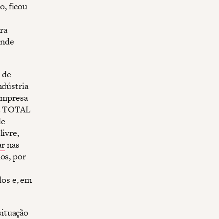
, ficou
ra
onde
 de
ndústria
 empresa
 a TOTAL
de
livre,
ar
nas
os, por
os e, em
situação