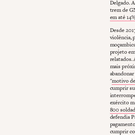
Delgado. A
trem de GN
em até 14
Desde 2017
violência, 
moçambican
projeto em
relatados.
mais próxi
abandonar 
"
motivo de
cumprir su
interrompe
exército m
800 solda
defendia P
pagamento
cumprir co