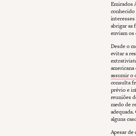
Emirados Á
conhecido 
interesses
abrigar as 
enviam os 
Desde o m
evitar a r
extrativis
americana 
assumir o 
consulta f
prévio e 
reuniões d
medo de re
adequada. 
alguns cas
Apesar de 