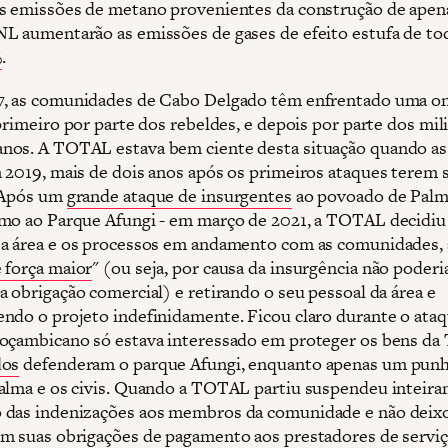
s emissões de metano provenientes da construção de ape
L aumentarão as emissões de gases de efeito estufa de tod
%
.
, as comunidades de Cabo Delgado têm enfrentado uma o
primeiro por parte dos rebeldes, e depois por parte dos mil
os. A TOTAL estava bem ciente desta situação quando a
 2019, mais de dois anos após os primeiros ataques terem 
 Após um
grande ataque de insurgentes
ao povoado de Palma
mo ao Parque Afungi - em março de 2021, a TOTAL decidiu
a área e os processos em andamento com as comunidades,
 força maior
" (ou seja, por causa da insurgência não poderi
a obrigação comercial) e retirando o seu pessoal da área e
ndo o projeto indefinidamente. Ficou claro durante o ata
oçambicano só estava interessado em proteger os bens d
dos
defenderam o parque Afungi, enquanto apenas um pun
alma e os civis. Quando a TOTAL partiu suspendeu inteir
 das indenizações aos membros da comunidade e não deix
m suas obrigações de pagamento aos prestadores de serviç