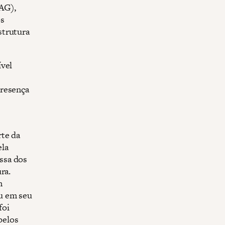
DAG),
os
strutura
ível
presença
rte da
ela
ssa dos
ra.
m
u em seu
foi
pelos