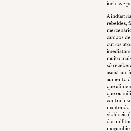
inclusve 
A indústri
rebeldes, 
mercenário
campos de 
outros ato
imediatame
muito mai
só receber
assistiam 
aumento da
que alimen
que os mil
contra ins
mantendo o
violência 
dos milita
moçambican