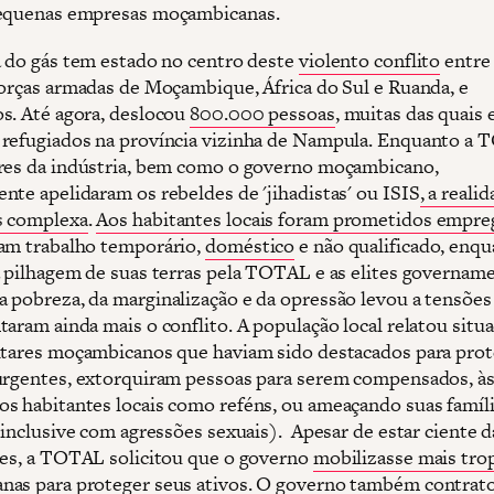
pequenas empresas moçambicanas.
a do gás tem estado no centro deste
violento conflito
entre
forças armadas de Moçambique, África do Sul e Ruanda, e
s. Até agora, deslocou
800.000 pessoas
, muitas das quais
refugiados na província vizinha de Nampula. Enquanto a
res da indústria, bem como o governo moçambicano,
nte apelidaram os rebeldes de 'jihadistas' ou ISIS
, a reali
s complexa
.
Aos habitantes locais foram prometidos empre
am trabalho temporário,
doméstico
e não qualificado, enq
à pilhagem de suas terras pela TOTAL e as elites govername
 pobreza, da marginalização e da opressão levou a tensões 
taram ainda mais o conflito. A população local relatou sit
itares moçambicanos que haviam sido destacados para prot
urgentes, extorquiram pessoas para serem compensados, às
s habitantes locais como reféns, ou ameaçando suas famíl
( inclusive com agressões sexuais). Apesar de estar ciente d
res, a TOTAL solicitou que o governo
mobilizasse mais tro
as para proteger seus ativos. O governo também contrat