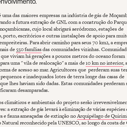
nvolvimento.
uma das maiores empresas na indústria de gás de Moçamb
rando a futura extração de GNL com a construção do Parqu
moçambicanas, cujo local abrigará aeródromo, estações de
, porto, escritórios e outras instalações de apoio para mui
 empreiteiras. Para abrir caminho para seus 70 km2, a empr
mais de
550 famílias
das comunidades vizinhas. Comunidad
 que viviam há gerações a poucos metros do oceano foram
para uma " vila de realocação" a mais de
10 km no interior
,
rma de acesso ao mar. Agricultores que perderam suas te
pequenos e inadequados lotes de terra longe das casas de
 que lhes haviam sido dadas. Estas comunidades perderam 
 ficaram desamparadas.
s climáticos e ambientais do projeto serão irreversivelme
s: a extração de gás levará à eliminação de várias espécies
ora e fauna ameaçadas de extinção no
Arquipélago de Quirim
 Natural reconhecido pela UNESCO, ao longo da costa de