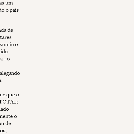
nas um
o o país
nda de
itares
ssumiu o
sido
 - o
 alegando
a
que que o
a TOTAL;
hado
amente o
ou de
os,