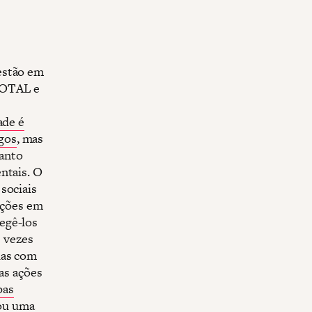
 estão em
 TOTAL e
dade é
gos
, mas
uanto
ntais. O
sociais
uações em
egê-los
 vezes
ias com
as ações
pas
ou uma