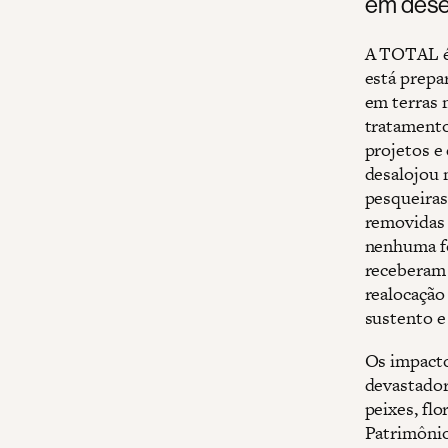
em dese
A TOTAL é 
está prepa
em terras 
tratamento
projetos e
desalojou 
pesqueiras
removidas 
nenhuma fo
receberam 
realocação
sustento e
Os impacto
devastadore
peixes, fl
Patrimônio