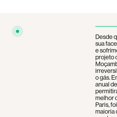
Desde qu
sua fac
e sofrim
projeto 
Moçambiq
irrevers
o gás. E
anual de
permitir
melhor 
Paris, f
maioria 