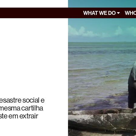
WHAT WE DO
WHO
sastre social e
mesma cartilha
te em extrair