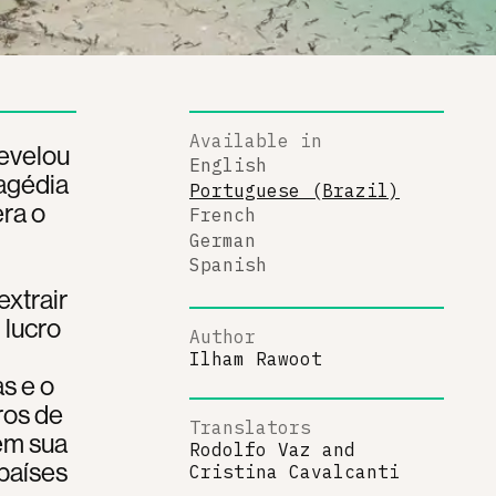
Available in
evelou
English
agédia
Portuguese (Brazil)
era o
French
German
Spanish
xtrair
 lucro
Author
Ilham Rawoot
s e o
ros de
Translators
 em sua
Rodolfo Vaz
and
 países
Cristina Cavalcanti