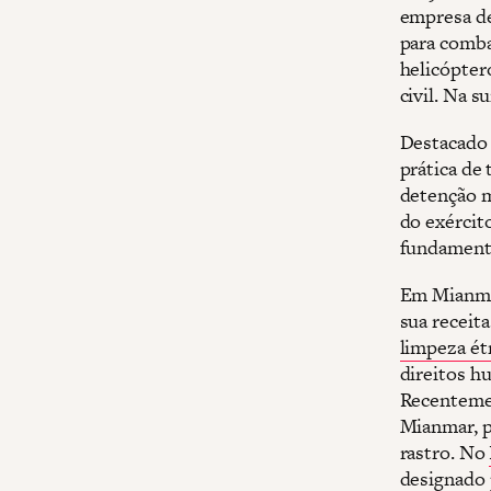
empresa de
para comba
helicópter
civil. Na 
Destacado 
prática de
detenção m
do exércit
fundamenta
Em Mianmar
sua receita
limpeza ét
direitos h
Recenteme
Mianmar, p
rastro. No
designado p