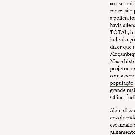
ao assumi-
repressão 
a polícia 
havia sile
TOTAL, inf
indenizaçõ
dizer que 
Moçambique
Mas a hist
projetos e
com a econ
população
grande mai
China, Índ
Além disso
envolvendo
escândalo 
julgamento