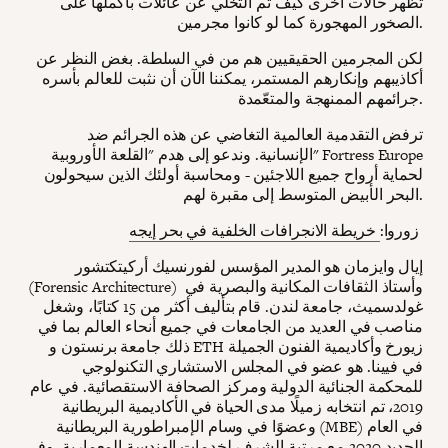
تظهر حالات أخرى كيف تم التخلي عن عائلات بأكملها على
الصخور المهجورة كما لو كانوا مجرمين.
لكن المجرمين الحقيقيين هم من في السلطة. بغض النظر عن
أكاذيبهم وإنكارهم المستمر، يمكننا الآن أن نثبت للعالم بأسره
جرائمهم الممنهجة والمتعّمدة.
ترفض التقدمية العالمية التغاضي عن هذه الجرائم ضد
الإنسانية. وندعو إلى هدم "القلعة الأوروبية" Fortress Europe
لحماية أرواح جميع اللاجئين - ومحاسبة أولئك الذين سيحولون
البحر الأبيض المتوسط ​​إلى مقبرة لهم.
زوروا:
خريطة الانجرافات الخلفية في بحر إيجه
إيال وايزمان هو المدير المؤسس لفورنسيك أركيتكتشور
(Forensic Architecture) وأستاذ الثقافات المكانية والبصرية في
غولدسميث، جامعة لندن. قام بتأليف أكثر من 15 كتابًا، وشغل
مناصب في العديد من الجامعات في جميع أنحاء العالم بما في
ذلك جامعة برنستون و ETH زيورخ وأكاديمية الفنون الجميلة
في فيينا. هو عضو في المجلس الاستشاري التكنولوجي
للمحكمة الجنائية الدولية ومركز الصحافة الاستقصائية. في عام
2019، تم انتخابه زميلًا مدى الحياة في الأكاديمية البريطانية
وعضوًا في وسام الإمبراطورية البريطانية (MBE) في العام
الجديد 2020 مع مرتبة الشرف لخدمات الهندسة المعمارية. وفي