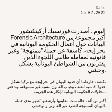
Date
15.07.2022
اليوم ، أصدرت فورنسيك أركيتكتشور
Forensic Architecture أكبر مجموعة من
البيانات حول أعمال الحكومة اليونانية في
بحر إيجه، كاشفة عن حملة "ممنهجة" وغير
قانونية لمعاملة طالبي اللجوء الذين
يقتربون من الشواطئ اليونانية بشكل
وحشي.
تكشف خارطتنا أن حدود اليونان في بحر إيجة مع تركيا تشكل
حدودًا قاسية للعنف وغياب القانون بنسبة غير مسبوقة، وتدحض
محاولات الحكومة اليونانية لإنكار هذه الجريمة.
أكثر من ألف حالة تمت معاينتها وأرشفتها تُظهر مدى حملة
اليونان الممنهجة للطرد غير القانوني والوحشي.