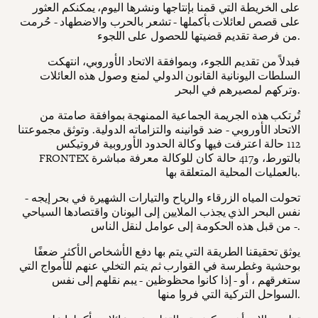
على الخريطة التي قمنا بإنتاجها ونشرها اليوم، يمكنكم العثور
على قصص لعائلات بأكملها - تشعر بالحرب والاضطهاد - حُرمت
من فرصة تقديم قضيتها للحصول على اللجوء.
فبدلاً من تقديم اللجوء، وبموافقة الاتحاد الأوروبي، انتهكت
السلطات اليونانية القانون الدولي لمنع وصول هذه العائلات
وتركهم لمصيرهم في البحر.
تُرتكب هذه الجريمة الجماعية الممنهجة بموافقة صامتة من
الاتحاد الأوروبي - ضد قوانينه والتزاماته الدولية. وتوثق مجموعتنا
112 حالة اعترفت فيها وكالة الحدود الأوروبية فروتيكس
FRONTEX بالتورط، و417 حالة كان للوكالة معرفة مباشرة
بالعمليات المحلية المتعلقة بها.
تحولت المياه الزرقاء والرياح والتيارات الشهيرة في بحر إيجه -
نفس البحر الذي يجذب الملايين إلى اليونان واقتصادها السياحي
- من قبل هذه الحكومة إلى عوامل لنقل الناس.
يوثق تحقيقنا الطريقة التي يتم بها دفع الأشخاص الأكثر ضعفًا
بوحشية وغطرسة في القوارب ثم يتم التخلي عنهم للأمواج التي
ستغرقهم ، أو - إذا كانوا محظوظين - يبم نقلهم إلى نفس
السواحل التركية التي فروا منها.