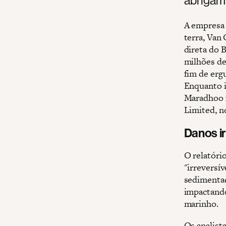
A empresa 
terra, Van
direta do 
milhões de
fim de ergu
Enquanto i
Maradhoo f
Limited, no
Danos i
O relatóri
"irreversí
sedimentaç
impactando
marinho.
Os analist