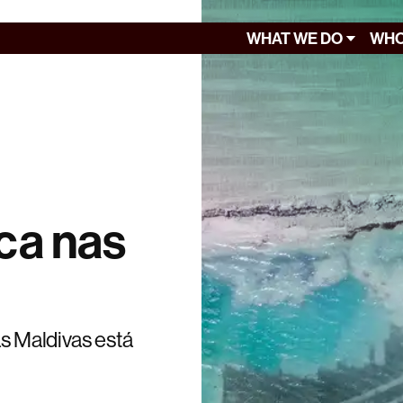
WHAT WE DO
WHO
ica nas
as Maldivas está