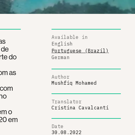
Available in
as
English
 de
Portuguese (Brazil)
rte do
German
com as
Author
Mushfiq Mohamed
 com
 no
Translator
Cristina Cavalcanti
tém o
020 em
Date
30.08.2022