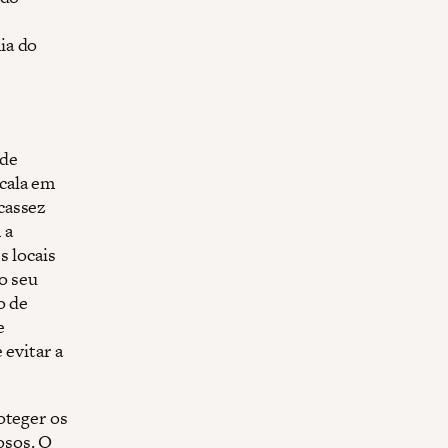
ia do
 de
cala em
cassez
 a
s locais
o seu
o de
e
 evitar a
oteger os
osos. O