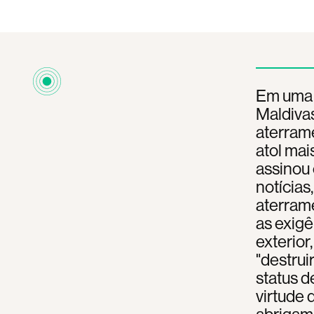
Em uma c
Maldivas
aterrame
atol mai
assinou 
notícias
aterram
as exigê
exterior
"destrui
status 
virtude 
abrigam 