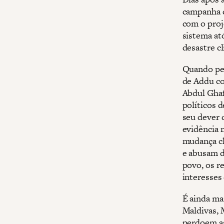
campanha c
com o proj
sistema at
desastre c
Quando per
de Addu co
Abdul Ghaf
políticos 
seu dever d
evidência m
mudança cl
e abusam d
povo, os r
interesses
É ainda ma
Maldivas, 
perdoem as