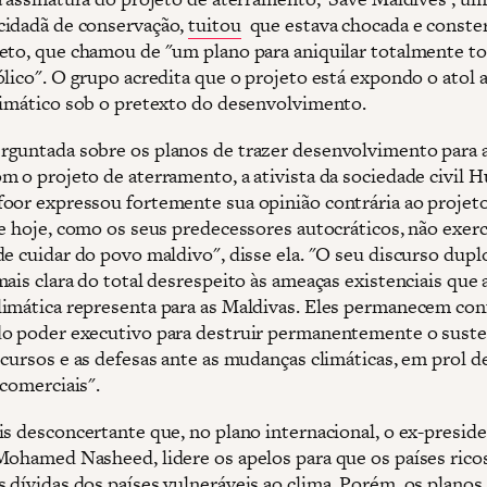
idadã de conservação,
tuitou
que estava chocada e conste
eto, que chamou de "um plano para aniquilar totalmente t
ólico". O grupo acredita que o projeto está expondo o atol 
limático sob o pretexto do desenvolvimento.
guntada sobre os planos de trazer desenvolvimento para a
m o projeto de aterramento, a ativista da sociedade civil 
oor expressou fortemente sua opinião contrária ao projeto
de hoje, como os seus predecessores autocráticos, não exer
e cuidar do povo maldivo", disse ela. "O seu discurso duplo
ais clara do total desrespeito às ameaças existenciais que 
imática representa para as Maldivas. Eles permanecem con
o poder executivo para destruir permanentemente o sust
ecursos e as defesas ante as mudanças climáticas, em prol d
 comerciais".
is desconcertante que, no plano internacional, o ex-presid
Mohamed Nasheed, lidere os apelos para que os países rico
 dívidas dos países vulneráveis ao clima. Porém, os planos