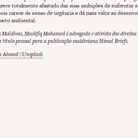
rece totalmente afastado das suas ambições de enfrentar a 
 pois carece de senso de urgência e dá mais valor ao desenv
acto ambiental.
 Maldivas, Mushfiq Mohamed é advogado e ativista dos direito
 a título pessoal para a publicação maldiviana Himal Briefs.
h Ahmed / Unsplash