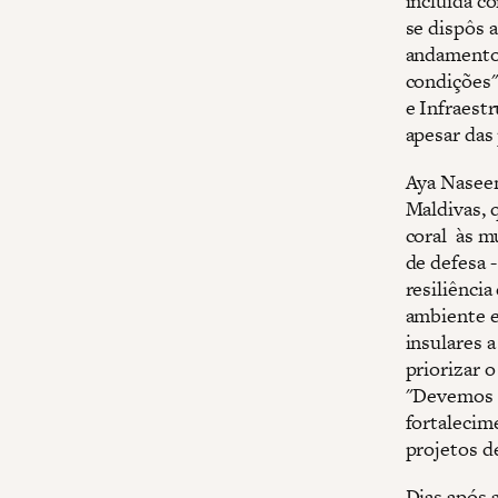
incluída c
se dispôs 
andamento 
condições"
e Infraest
apesar das
Aya Naseem
Maldivas, q
coral às m
de defesa -
resiliênci
ambiente e
insulares a
priorizar 
"Devemos e
fortalecim
projetos de
Dias após 