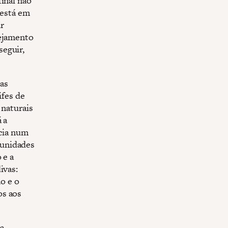
final não
 está em
r
nejamento
seguir,
as
ifes de
 naturais
 a
ncia num
munidades
 e a
ivas:
o e o
os aos
a