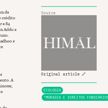
em da
Source
e crédito
r a 84
em Addu a
luxo.
hadhoo e
re
os
Original article
🔗
mento. A
inorar,
ECOLOGIA
te
"MORADIA E DIREITOS FUNDIÁRIO
s de