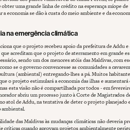
 obter uma grande linha de crédito na esperança míope de
r a economia se dão à custa do meio ambiente e da econom
ia na emergência climática
iona que o projeto recebeu apoio da prefeitura de Addu e
que acreditam que o projeto de aterramento em grande es
essário, sendo um dos menores atóis das Maldivas, com es
É como se o governo convencesse as comunidades a cavarem
pultura (ambiental) entregando-lhes a pá. Muitos habitante
que o projeto estimulará a economia das ilhas e aumentará 
 mas esta visão não é compartilhada por todos - em fevereir
orador abriu um processo junto à Corte de Magistrados d
o atol de Addu, na tentativa de deter o projeto planejado e
 ambiental.
ilidade das Maldivas às mudanças climáticas não deveria pr
e críticas quando aprovam projetos ambientalmente perig