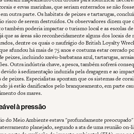
corais e ervas marinhas, que seriam enterrados se não foss
 em outra parte. Os habitats de peixes e tartarugas, conclu
io risco de serem destruídos. Os observadores dizem que 
o também poderia impactar o turismo local e as escolas de
já que as áreas são reconhecidamente alguns dos locais de
rados, dentre os quais o naufrágio do British Loyalty Wrec
 que afundou há mais de 75 anos e costuma estar cercado p
e peixes, incluindo xaréu-barbatana azul, tartarugas, arrai
rões. Outra indústria chave, a pesca, também sofrerá conse
s devido à sedimentação induzida pela dragagem e ao impac
 de peixes. Especialistas apontam que os sistemas de cora
do já estão danificados pelo branqueamento, em parte ca
imento dos mares.
ável à pressão
rio do Meio Ambiente estava "profundamente preocupado"
 aterramento planejado, segundo a ata de uma reunião on-l