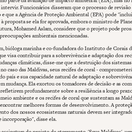
omo parte da avaliação de impacto ambiental (EIA), mas no 
a intervir. Funcionários disseram que o processo de revisão
e que a Agência de Proteção Ambiental (EPA) pode "inclui
 à proposta se ela for aprovada, embora o ministro de Pla
rutura, Mohamed Aslam, considere que o projeto pode pros
 preocupações ambientais mencionadas.
, bióloga marinha e co-fundadora do Instituto de Corais d
ue visa contribuir para a sobrevivência e adaptação dos rec
udanças climáticas, disse-me que a destruição dos sistemas
 no caso das Maldivas, seus recifes de coral - comprometerá
a do país e sua capacidade natural de adaptação e sobrevivê
m mudança. Ela exortou os tomadores de decisão e as co
 refletirem profundamente sobre a resiliência a longo prazo
o meio ambiente e os recifes de coral que sustentam as Mald
ncontrar melhores formas de desenvolvimento. A proteçã
ento dos nossos ecossistemas naturais devem ser integrad
 incorporação", disse ela.
a assinatura do projeto de aterramento, 'Save Maldives', um