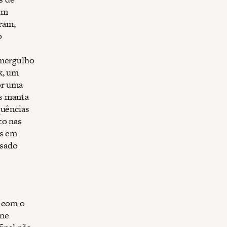
em
íram,
o
 mergulho
k, um
or uma
as manta
quências
to nas
is em
usado
 com o
ine