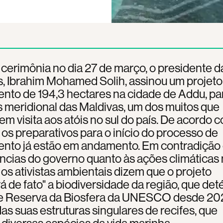
erimônia no dia 27 de março, o presidente d
, Ibrahim Mohamed Solih, assinou um projeto
nto de 194,3 hectares na cidade de Addu, pa
s meridional das Maldivas, um dos muitos que
em visita aos atóis no sul do país. De acordo 
, os preparativos para o início do processo de
ento já estão em andamento. Em contradição
ncias do governo quanto às ações climáticas
, os ativistas ambientais dizem que o projeto
rá de fato" a biodiversidade da região, que de
de Reserva da Biosfera da UNESCO desde 2
das suas estruturas singulares de recifes, que
diversas espécies da vida marinha.