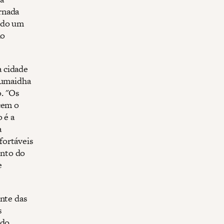
rnada
odo um
ao
 cidade
Humaidha
. "Os
cem o
 é a
a
fortáveis
ento do
e
ente das
s
 do