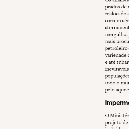
prados de 
realocados
correm sér
aterrament
mergulho, 
mais procu
petroleiro
variedade d
e até tuba
inevitávei
populações
todo o mun
pelo aquec
Imperme
O Ministé
projeto de