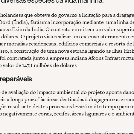
holandesa que obteve do governo a licitação para a dragag
 Oord (Índia), fará uma incorporação mediante uma linha d
Banco Exim da Índia. O contrato em si tem um valor superio
 dólares. O projeto visa realizar um extenso aterramento 
er moradias residenciais, edifícios comerciais e resorts de 
sso, a construção de uma nova estrada ligando as ilhas Hit
oi contratada junto à empresa indiana Afcons Infrastructu
 valor de 147,1 milhões de dólares
rreparáveis
o de avaliação do impacto ambiental do projeto aponta dan
veis a longo prazo" às áreas destinadas à dragagem e aterra
ão resultante destes processos levará muito tempo para m
 negativamente corais, recifes, áreas lagunares e o ambien
as usaram mapeamento com drones para identificar hectare