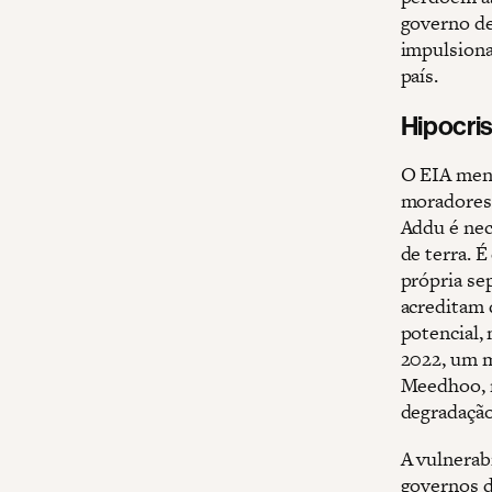
governo de
impulsiona
país.
Hipocris
O EIA menc
moradores 
Addu é nec
de terra. 
própria se
acreditam 
potencial,
2022, um m
Meedhoo, n
degradação
A vulnerab
governos d