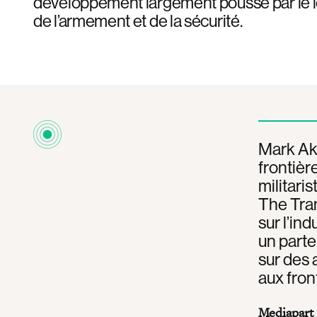
développement largement poussé par le lo
de l’armement et de la sécurité.
Mark Akk
frontièr
militari
The Tran
sur l’ind
un parte
sur des 
aux fron
Mediapart 