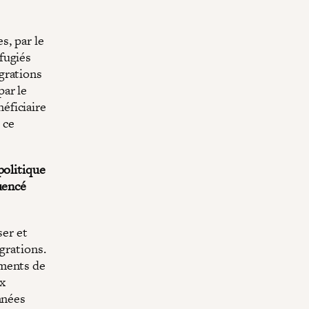
s, par le
fugiés
grations
par le
néficiaire
 ce
politique
uencé
ser et
grations.
ements de
ux
nnées