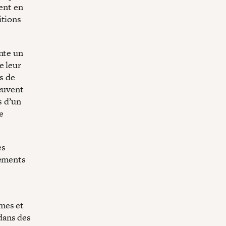
ment en
itions
nte un
e leur
es de
peuvent
s d’un
e
es
vements
mes et
dans des