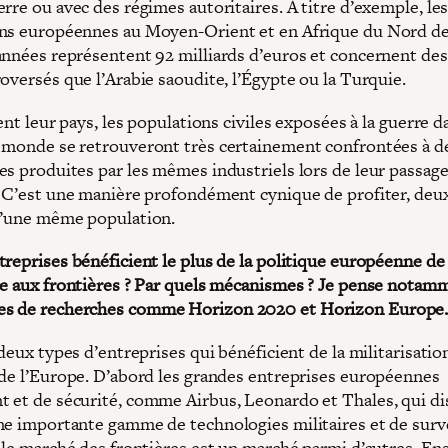
rre ou avec des régimes autoritaires. À titre d’exemple, le
ns européennes au Moyen-Orient et en Afrique du Nord de
années représentent 92 milliards d’euros et concernent des
oversés que l’Arabie saoudite, l’Égypte ou la Turquie.
ient leur pays, les populations civiles exposées à la guerre d
 monde se retrouveront très certainement confrontées à d
es produites par les mêmes industriels lors de leur passag
. C’est une manière profondément cynique de profiter, deux
d’une même population.
treprises bénéficient le plus de la politique européenne de
ce aux frontières ? Par quels mécanismes ? Je pense notam
s de recherches comme Horizon 2020 et Horizon Europe
 deux types d’entreprises qui bénéficient de la militarisatio
 de l’Europe. D’abord les grandes entreprises européennes
 et de sécurité, comme Airbus, Leonardo et Thales, qui d
ne importante gamme de technologies militaires et de surve
 le marché des frontières est un marché parmi d’autres. Ens