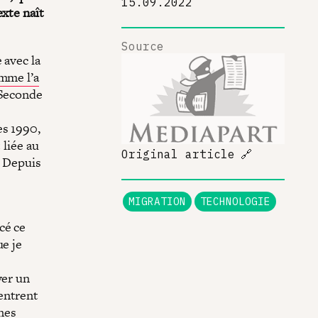
15.09.2022
exte naît
Source
 avec la
mme l’a
 Seconde
es 1990,
 liée au
Original article
🔗
. Depuis
MIGRATION
TECHNOLOGIE
cé ce
ue je
ver un
entrent
nnes