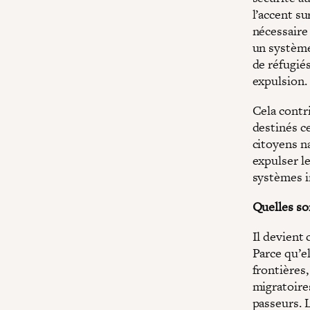
l’accent s
nécessaire 
un système
de réfugiés
expulsion.
Cela contri
destinés ce
citoyens n
expulser le
systèmes i
Quelles so
Il devient 
Parce qu’e
frontières
migratoire
passeurs. L