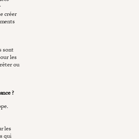
r
de créer
vements
r
s sont
pour les
rrêter ou
e
ance ?
ope.
r les
s qui