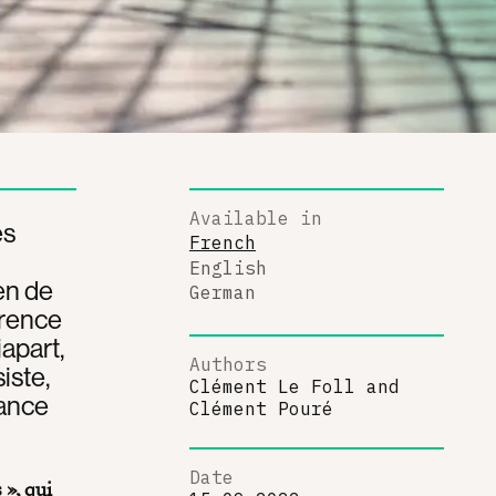
Available in
es
French
English
ien de
German
érence
iapart,
Authors
iste,
Clément Le Foll
and
lance
Clément Pouré
Date
 », qui