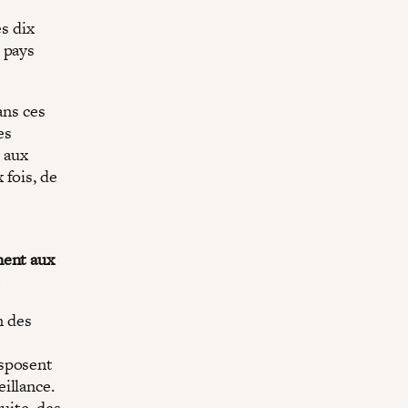
s
s dix
 pays
ans ces
es
e aux
 fois, de
ment aux
.
n des
isposent
illance.
uite, des