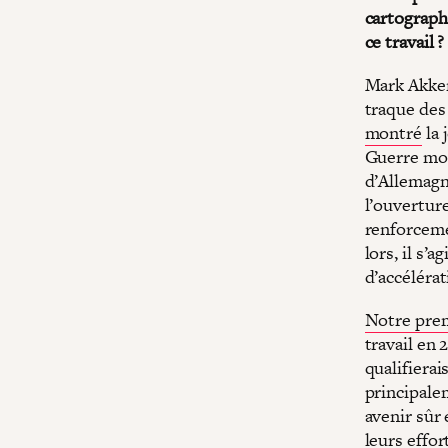
cartograph
ce travail ?
Mark Akkerm
traque des
montré
la 
Guerre mond
d’Allemagn
l’ouverture
renforceme
lors, il s’
d’accélérat
Notre prem
travail en
qualifierai
principale
avenir sûr
leurs effor