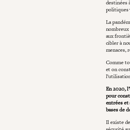
destinées à
politiques 
La pandémi
nombreux p
aux frontiè
cibler à n
menaces, r
Comme touj
et on const
l’utilisati
En 2020, l’
pour const
entrées et
bases de d
Il existe 
sécurité a