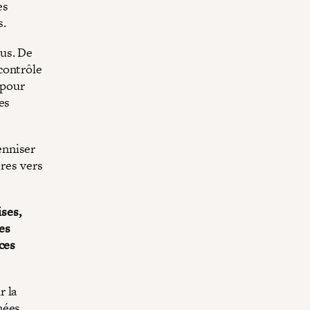
es
s.
us. De
contrôle
 pour
es
enniser
ères vers
ises,
les
ces
r la
nées