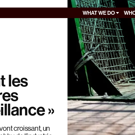
WHAT WE DO
WHO
t les
res
llance »
vont croissant, un