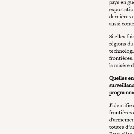
pays en gue
exportatio
dernières 
aussi contr
Si elles fu
régions du
technologi
frontières
la misère 
Quelles en
surveillan
programme
J’identifie
frontières
d’armement
toutes d’u
Pour elles,