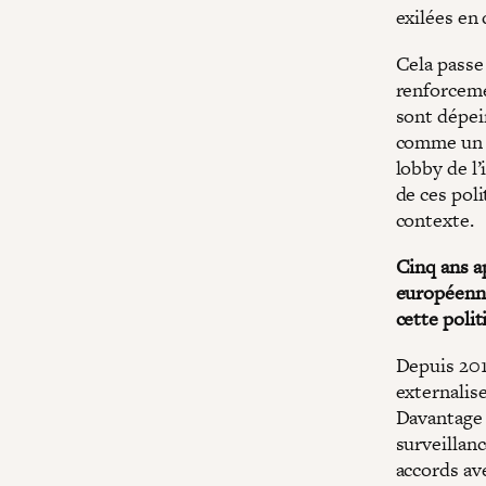
exilées en
Cela passe 
renforceme
sont dépei
comme un «
lobby de l’
de ces poli
contexte.
Cinq ans a
européenne
cette polit
Depuis 2016
externalise
Davantage 
surveillanc
accords av