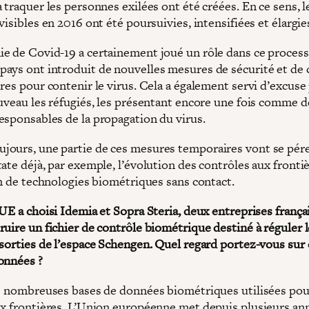
 traquer les personnes exilées ont été créées. En ce sens, l
visibles en 2016 ont été poursuivies, intensifiées et élargie
e de Covid-19 a certainement joué un rôle dans ce process
ays ont introduit de nouvelles mesures de sécurité et de 
res pour contenir le virus. Cela a également servi d’excuse
ouveau les réfugiés, les présentant encore une fois comme d
esponsables de la propagation du virus.
ours, une partie de ces mesures temporaires vont se pér
ate déjà, par exemple, l’évolution des contrôles aux fronti
on de technologies biométriques sans contact.
UE a choisi Idemia et Sopra Steria, deux entreprises frança
ruire un fichier de contrôle biométrique destiné à réguler 
 sorties de l’espace Schengen. Quel regard portez-vous sur 
onnées ?
de nombreuses bases de données biométriques utilisées pou
ux frontières. L’Union européenne met depuis plusieurs an