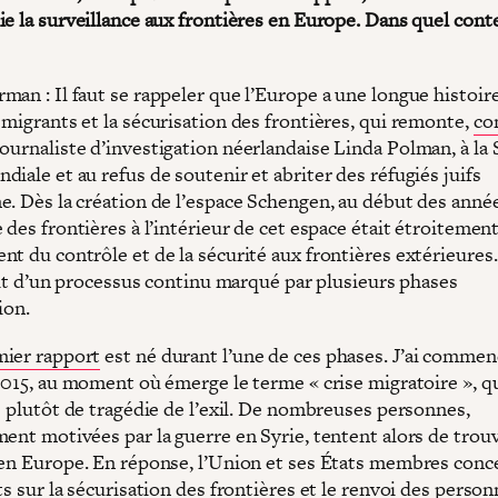
ie la surveillance aux frontières en Europe. Dans quel cont
an : Il faut se rappeler que l’Europe a une longue histoire
 migrants et la sécurisation des frontières, qui remonte,
co
journaliste d’investigation néerlandaise Linda Polman, à la
iale et au refus de soutenir et abriter des réfugiés juifs
e. Dès la création de l’espace Schengen, au début des anné
 des frontières à l’intérieur de cet espace était étroitement
nt du contrôle et de la sécurité aux frontières extérieures
agit d’un processus continu marqué par plusieurs phases
ion.
ier rapport
est né durant l’une de ces phases. J’ai commen
 2015, au moment où émerge le terme « crise migratoire », q
s plutôt de tragédie de l’exil. De nombreuses personnes,
ment motivées par la guerre en Syrie, tentent alors de trou
 en Europe. En réponse, l’Union et ses États membres conc
ts sur la sécurisation des frontières et le renvoi des perso