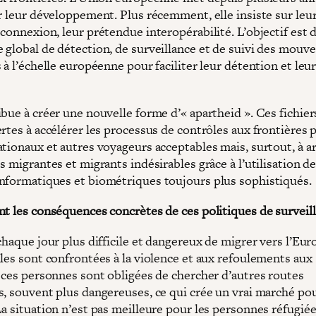
ur leur développement. Plus récemment, elle insiste sur leu
connexion, leur prétendue interopérabilité. L’objectif est 
 global de détection, de surveillance et de suivi des mou
 à l’échelle européenne pour faciliter leur détention et leu
bue à créer une nouvelle forme d’« apartheid ». Ces fichier
rtes à accélérer les processus de contrôles aux frontières 
ationaux et autres voyageurs acceptables mais, surtout, à a
s migrantes et migrants indésirables grâce à l’utilisation d
nformatiques et biométriques toujours plus sophistiqués.
nt les conséquences concrètes de ces politiques de surveill
chaque jour plus difficile et dangereux de migrer vers l’Eur
lles sont confrontées à la violence et aux refoulements aux
, ces personnes sont obligées de chercher d’autres routes
s, souvent plus dangereuses, ce qui crée un vrai marché pou
a situation n’est pas meilleure pour les personnes réfugiée