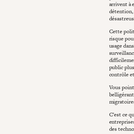
arrivent à 
détention,
désastreus
Cette poli
risque pou
usage dans 
surveillan
difficileme
public plus
contrôle e
Vous point
belligéran
migratoires
C’est ce qu
entreprise
des techno