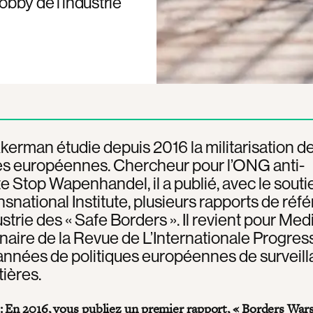
bby de l’industrie
erman étudie depuis 2016 la militarisation d
es européennes. Chercheur pour l’ONG anti-
ste Stop Wapenhandel, il a publié, avec le sout
snational Institute, plusieurs rapports de réf
ustrie des « Safe Borders ». Il revient pour Med
naire de la Revue de L’Internationale Progress
années de politiques européennes de surveil
tières.
: En 2016, vous publiez un premier rapport, « Borders Wars