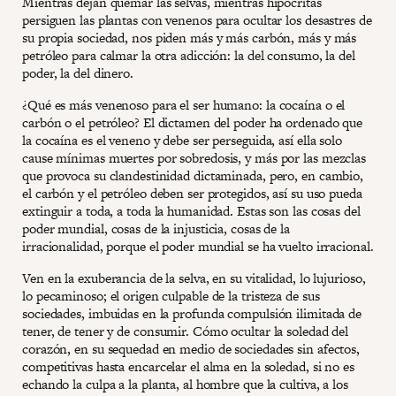
Mientras dejan quemar las selvas, mientras hipócritas
persiguen las plantas con venenos para ocultar los desastres de
su propia sociedad, nos piden más y más carbón, más y más
petróleo para calmar la otra adicción: la del consumo, la del
poder, la del dinero.
¿Qué es más venenoso para el ser humano: la cocaína o el
carbón o el petróleo? El dictamen del poder ha ordenado que
la cocaína es el veneno y debe ser perseguida, así ella solo
cause mínimas muertes por sobredosis, y más por las mezclas
que provoca su clandestinidad dictaminada, pero, en cambio,
el carbón y el petróleo deben ser protegidos, así su uso pueda
extinguir a toda, a toda la humanidad. Estas son las cosas del
poder mundial, cosas de la injusticia, cosas de la
irracionalidad, porque el poder mundial se ha vuelto irracional.
Ven en la exuberancia de la selva, en su vitalidad, lo lujurioso,
lo pecaminoso; el origen culpable de la tristeza de sus
sociedades, imbuidas en la profunda compulsión ilimitada de
tener, de tener y de consumir. Cómo ocultar la soledad del
corazón, en su sequedad en medio de sociedades sin afectos,
competitivas hasta encarcelar el alma en la soledad, si no es
echando la culpa a la planta, al hombre que la cultiva, a los