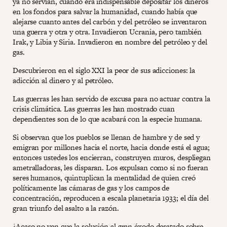
ya no servían, cuando era indispensable depositar los dineros
en los fondos para salvar la humanidad, cuando había que
alejarse cuanto antes del carbón y del petróleo se inventaron
una guerra y otra y otra. Invadieron Ucrania, pero también
Irak, y Libia y Siria. Invadieron en nombre del petróleo y del
gas.
Descubrieron en el siglo XXI la peor de sus adicciones: la
adicción al dinero y al petróleo.
Las guerras les han servido de excusa para no actuar contra la
crisis climática. Las guerras les han mostrado cuan
dependientes son de lo que acabará con la especie humana.
Si observan que los pueblos se llenan de hambre y de sed y
emigran por millones hacia el norte, hacia donde está el agua;
entonces ustedes los encierran, construyen muros, despliegan
ametralladoras, les disparan. Los expulsan como si no fueran
seres humanos, quintuplican la mentalidad de quien creó
políticamente las cámaras de gas y los campos de
concentración, reproducen a escala planetaria 1933; el día del
gran triunfo del asalto a la razón.
¿Acaso no ven que la solución al gran éxodo desatado sobre