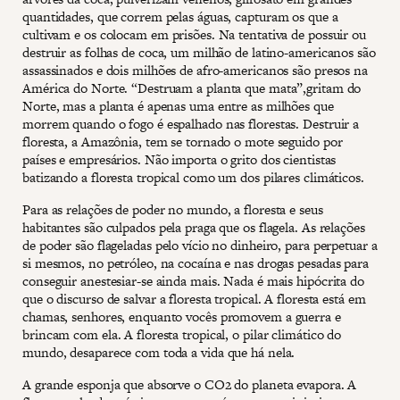
quantidades, que correm pelas águas, capturam os que a
cultivam e os colocam em prisões. Na tentativa de possuir ou
destruir as folhas de coca, um milhão de latino-americanos são
assassinados e dois milhões de afro-americanos são presos na
América do Norte. “Destruam a planta que mata”,gritam do
Norte, mas a planta é apenas uma entre as milhões que
morrem quando o fogo é espalhado nas florestas. Destruir a
floresta, a Amazônia, tem se tornado o mote seguido por
países e empresários. Não importa o grito dos cientistas
batizando a floresta tropical como um dos pilares climáticos.
Para as relações de poder no mundo, a floresta e seus
habitantes são culpados pela praga que os flagela. As relações
de poder são flageladas pelo vício no dinheiro, para perpetuar a
si mesmos, no petróleo, na cocaína e nas drogas pesadas para
conseguir anestesiar-se ainda mais. Nada é mais hipócrita do
que o discurso de salvar a floresta tropical. A floresta está em
chamas, senhores, enquanto vocês promovem a guerra e
brincam com ela. A floresta tropical, o pilar climático do
mundo, desaparece com toda a vida que há nela.
A grande esponja que absorve o CO2 do planeta evapora. A