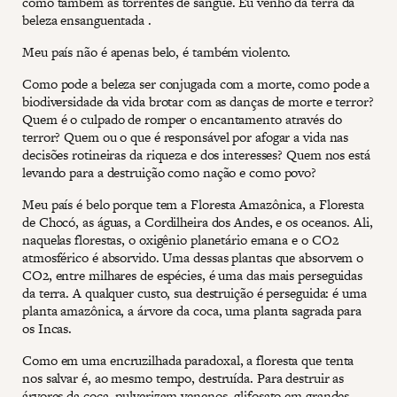
como também as torrentes de sangue. Eu venho da terra da
beleza ensanguentada .
Meu país não é apenas belo, é também violento.
Como pode a beleza ser conjugada com a morte, como pode a
biodiversidade da vida brotar com as danças de morte e terror?
Quem é o culpado de romper o encantamento através do
terror? Quem ou o que é responsável por afogar a vida nas
decisões rotineiras da riqueza e dos interesses? Quem nos está
levando para a destruição como nação e como povo?
Meu país é belo porque tem a Floresta Amazônica, a Floresta
de Chocó, as águas, a Cordilheira dos Andes, e os oceanos. Ali,
naquelas florestas, o oxigênio planetário emana e o CO2
atmosférico é absorvido. Uma dessas plantas que absorvem o
CO2, entre milhares de espécies, é uma das mais perseguidas
da terra. A qualquer custo, sua destruição é perseguida: é uma
planta amazônica, a árvore da coca, uma planta sagrada para
os Incas.
Como em uma encruzilhada paradoxal, a floresta que tenta
nos salvar é, ao mesmo tempo, destruída. Para destruir as
árvores da coca, pulverizam venenos, glifosato em grandes