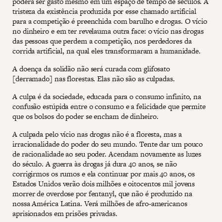
poderá ser gasto mesmo em um espaço de tempo de séculos. A
tristeza da existência produzida por esse chamado artificial
para a competição é preenchida com barulho e drogas. O vício
no dinheiro e em ter revelauma outra face: o vício nas drogas
das pessoas que perdem a competição, nos perdedores da
corrida artificial, na qual eles transformaram a humanidade.
A doença da solidão não será curada com glifosato
[derramado] nas florestas. Elas não são as culpadas.
A culpa é da sociedade, educada para o consumo infinito, na
confusão estúpida entre o consumo e a felicidade que permite
que os bolsos do poder se encham de dinheiro.
A culpada pelo vício nas drogas não é a floresta, mas a
irracionalidade do poder do seu mundo. Tente dar um pouco
de racionalidade ao seu poder. Acendam novamente as luzes
do século. A guerra às drogas já dura 40 anos, se não
corrigirmos os rumos e ela continuar por mais 40 anos, os
Estados Unidos verão dois milhões e oitocentos mil jovens
morrer de overdose por fentanyl, que não é produzido na
nossa América Latina. Verá milhões de afro-americanos
aprisionados em prisões privadas.