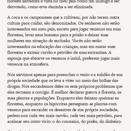
floresta salvadora é vista no meu país como um inimigo a ser
derrotado, como erva daninha a ser eliminada.
A coca e os camponeses que a cultivam, por não terem outra
cultura para cuidar, são demonizados. Os senhores não estão
interessados em meu país, exceto para jogar venenos em suas
florestas, levar seus homens para a prisão e deixar suas
mulheres em situação de exclusão. Vocês não estão
interessados na educação das crianças, mas em matar suas
florestas e extrair carvão e petróleo de suas entranhas. A
esponja que absorve os venenos é inútil, preferem jogar mais
venenos na atmosfera.
Nós servimos apenas para preencher o vazio e a solidão de sua
própria sociedade que os leva a viver no meio das bolhas das
drogas. Nós escondemos deles os seus próprios problemas que
eles recusam a corrigir. É melhor declarar guerra à floresta, às
suas plantas e populações. Enquanto eles deixam queimar as
florestas, enquanto os hipócritas perseguem as plantas com
veneno para esconder os desastres de sua própria sociedade,
pedem-nos cada vez mais carvão, cada vez mais petróleo, para
acalmar seu outro vício: o do consumo, do poder, do dinheiro.