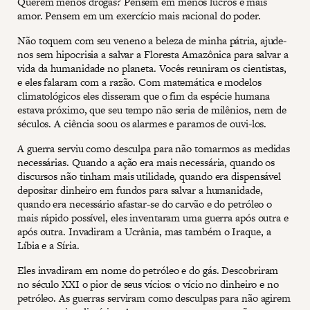
Querem menos drogas? Pensem em menos lucros e mais
amor. Pensem em um exercício mais racional do poder.
Não toquem com seu veneno a beleza de minha pátria, ajude-
nos sem hipocrisia a salvar a Floresta Amazônica para salvar a
vida da humanidade no planeta. Vocês reuniram os cientistas,
e eles falaram com a razão. Com matemática e modelos
climatológicos eles disseram que o fim da espécie humana
estava próximo, que seu tempo não seria de milênios, nem de
séculos. A ciência soou os alarmes e paramos de ouvi-los.
A guerra serviu como desculpa para não tomarmos as medidas
necessárias. Quando a ação era mais necessária, quando os
discursos não tinham mais utilidade, quando era dispensável
depositar dinheiro em fundos para salvar a humanidade,
quando era necessário afastar-se do carvão e do petróleo o
mais rápido possível, eles inventaram uma guerra após outra e
após outra. Invadiram a Ucrânia, mas também o Iraque, a
Líbia e a Síria.
Eles invadiram em nome do petróleo e do gás. Descobriram
no século XXI o pior de seus vícios: o vício no dinheiro e no
petróleo. As guerras serviram como desculpas para não agirem