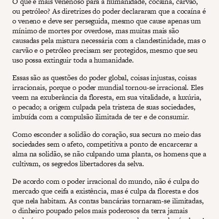
O que é mais venenoso para a humanidade, cocaína, carvão,
ou petróleo? As diretrizes do poder declararam que a cocaína é
o veneno e deve ser perseguida, mesmo que cause apenas um
mínimo de mortes por overdose, mas muitas mais são
causadas pela mistura necessária com a clandestinidade, mas o
carvão e o petróleo precisam ser protegidos, mesmo que seu
uso possa extinguir toda a humanidade.
Essas são as questões do poder global, coisas injustas, coisas
irracionais, porque o poder mundial tornou-se irracional. Eles
veem na exuberância da floresta, em sua vitalidade, a luxúria,
o pecado; a origem culpada pela tristeza de suas sociedades,
imbuída com a compulsão ilimitada de ter e de consumir.
Como esconder a solidão do coração, sua secura no meio das
sociedades sem o afeto, competitiva a ponto de encarcerar a
alma na solidão, se não culpando uma planta, os homens que a
cultivam, os segredos libertadores da selva.
De acordo com o poder irracional do mundo, não é culpa do
mercado que ceifa a existência, mas é culpa da floresta e dos
que nela habitam. As contas bancárias tornaram-se ilimitadas,
o dinheiro poupado pelos mais poderosos da terra jamais