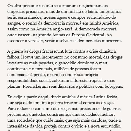
Os afro-prisioneiros irão se tornar um negócio para as
empresas prisionais, mais de um milhão de latino-americanos
serão assassinados, nossas águas e campos se inundarão de
sangue, o sonho da democracia morrerá em minha América,
assim como na América anglo-saxã. A democracia morrerá
onde nasceu, na grande Atenas da Europa Ocidental. Ao
esconder a verdade, verão a selva e as democracias morrerem.
A guerra às drogas fracassou.A luta contra a crise climática
falhou. Houve um incremento no consumo mortal, das drogas
leves até as mais pesadas, o genocídio dominou o meu
continente e o meu país, milhões de pessoas foram
condenadas à prisão, e para esconder sua própria
responsabilidade social, culparam a floresta tropical e suas
plantas. Preencheram seus discursos e políticas com bobagens.
Eu exijo a partir daqui, desde aminha América Latina ferida,
que seja dado um fim à guerra irracional contra as drogas.
Para reduzir o consumo de drogas não precisamos de guerras,
precisamos quetodos construamos uma sociedade melhor:
uma sociedade que cuide mais, que seja mais caridosa, onde a
intensidade da vida proteja contra o vício e a nova escravidão.