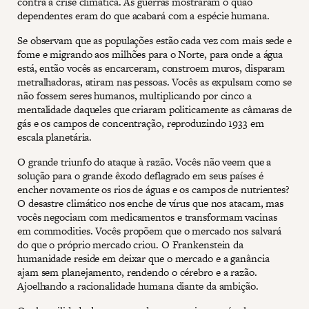
contra a crise climática. As guerras mostraram o quão
dependentes eram do que acabará com a espécie humana.
Se observam que as populações estão cada vez com mais sede e
fome e migrando aos milhões para o Norte, para onde a água
está, então vocês as encarceram, constroem muros, disparam
metralhadoras, atiram nas pessoas. Vocês as expulsam como se
não fossem seres humanos, multiplicando por cinco a
mentalidade daqueles que criaram politicamente as câmaras de
gás e os campos de concentração, reproduzindo 1933 em
escala planetária.
O grande triunfo do ataque à razão. Vocês não veem que a
solução para o grande êxodo deflagrado em seus países é
encher novamente os rios de águas e os campos de nutrientes?
O desastre climático nos enche de vírus que nos atacam, mas
vocês negociam com medicamentos e transformam vacinas
em commodities. Vocês propõem que o mercado nos salvará
do que o próprio mercado criou. O Frankenstein da
humanidade reside em deixar que o mercado e a ganância
ajam sem planejamento, rendendo o cérebro e a razão.
Ajoelhando a racionalidade humana diante da ambição.