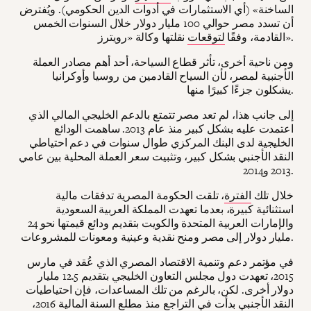
الساخنة» (أي الاستثمارات في أدوات الدين الحكومي). ويُفترض
أن تسدد مصر حوالي 100 مليار دولار خلال السنوات الخمس
نقلتها وكالة «رويترز».
القادمة، وفقًا
لتوقعات
ومن ناحية أخرى، تأثر قطاع السياحة، أحد أهم مصادر العملة
الأجنبية لمصر، لأن السياح القادمين من روسيا وأوكرانيا
يشكلون جزءًا كبيرًا منها.
إلى جانب هذا، لم تعد مصر تتمتع بالدعم الخليجي المالي الذي
اعتمدت عليه بشكل كبير منذ عام 2013. ساهمت الودائع
الخليجية لدى البنك المركزي طوال سنوات في دعم احتياطي
النقد الأجنبي بشكل كبير، وتثبيت سعر العملة المحلية بين عامي
2013 و2014.
خلال تلك
الفترة
، تلقت الحكومة المصرية تدفقات مالية
استثنائية كبيرة، بعدما تعهدت المملكة العربية السعودية
والإمارات العربية المتحدة والكويت بتقديم ودائع قيمتها نحو 24
مليار دولار إلى مصر ومنح نقدية وعينية ومعونات للمشروعات.
في مؤتمر دعم وتنمية الاقتصاد المصري الذي عُقد في مارس
2015، تعهدت دول مجلس التعاون الخليجي بتقديم 12.5 مليار
دولار أخرى. لكن، بالرغم من تلك المساعدات، فإن احتياطيات
النقد الأجنبي بدأت في التراجع منذ مطلع السنة المالية 2016،