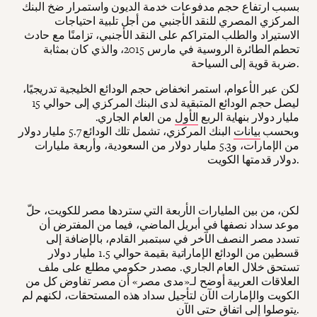
بسبب ارتفاع حجم مدفوعات خدمة الديون واستمرار ضخ البنك
المركزي المصري للنقد الأجنبي من أجل تلبية احتياجات
الاستيراد والطلب المتراكم على النقد الأجنبي، تزامنًا مع حادث
تحطم الطائرة الروسية في مارس 2015، والذي كان بمثابة
ضربة قوية إلى السياحة.
لكن عبر الأعوام، استمر انخفاض حجم الودائع الخليجية تدريجيًا،
ليصل حجم الودائع المتبقية لدى البنك المركزي إلى حوالي 15
مليار دولار بنهاية الربع
الأول
من العام الجاري.
وبحسب
بيانات
البنك المركزي، تشمل تلك الودائع 5.7 مليار دولار
من الإمارات، و5.3 مليار دولار من السعودية، وأربعة مليارات
دولار قدمتها الكويت.
لكن، من بين المليارات الأربعة التي ستردها مصر للكويت، حلّ
موعد سداد نصفها في أبريل الماضي، فيما من المفترض أن
تسدد مصر النصف الآخر في سبتمبر القادم، بالإضافة إلى
قسطين من الودائع الإماراتية بقيمة حوالي 1.5 مليار دولار
تستحق خلال العام الجاري. مصدر حكومي مطلع على ملف
العلاقات العربية أوضح لـ«مدى مصر» أن مصر تفاوض كل من
الكويت والإمارات الآن لتأجيل سداد هذه المستحقات، لكنهم لم
يتوصلوا إلى اتفاق حتى الآن.