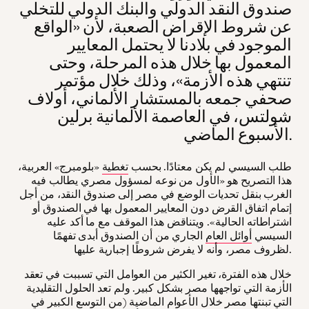
صندوق النقد الدولي والبنك الدولي للتخلي
عن شروط الإقراض الصعبة، لأن «الواقع
الموجود في بلادنا لا يحتمل المعايير
المعمول بها خلال هذه المرحلة، وحتى
تنتهي هذه الأزمة»، وذلك خلال مؤتمر
صحفي جمعه بالمستشار الألماني، أولاف
شولتس، في العاصمة الألمانية برلين
الأسبوع الماضي.
طلب السيسي لم يكن معتادًا. بحسب
تغطية
«بلومبرج» العربية،
هذا التصريح هو «الأول من نوعه لمسؤول مصري يطالب فيه
الغرب بنقل تحديات الوضع في مصر إلى صندوق النقد، من أجل
إتمام اتفاق القرض دون المعايير المعمول بها في الصندوق أو
اشتراطاته الحالية». ويتناقض هذا الموقف مع ما أكد عليه
السيسي
أوائل العام
الجاري من أن الصندوق أبدى تفهمًا
لظروف مصر، وأنه لا يفرض شروطًا إجبارية عليها.
خلال هذه الفترة، تغير الكثير من العوامل التي تسببت في تعقد
الأزمة التي تواجهها مصر بشكل كبير. ولم تعد الحلول التقليدية
التي تبنتها مصر خلال الأعوام الماضية (من التوسع الكبير في