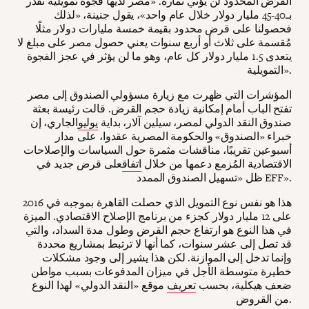
القرض المحدود لن يؤتي ثماره. «مصر لديها فجوة تمويلية تُقدر
بـ40-45 مليار دولار خلال عام واحد»، يقول جنينة، «لذلك
فحصولنا على قرض محدود بقيمة خمسة مليارات دولار مثلًا
مُقسمة على ثلاث أو أربع سنوات يعني حصول مصر على مبلغ لا
يتعدى 1.5 مليار دولار كل عام، وهو ما لن يؤثر في عجز الفجوة
التمويلية».
المؤشرات التي ظهرت مع زيارة مسؤولي الصندوق إلى مصر
تفتح الباب أمام إمكانية زيادة حجم القرض. قالت رئيسة بعثة
صندوق النقد الدولي لمصر، سيلين آلار، بداية
يوليو
الجاري، إن
خبراء «الصندوق» والحكومة المصرية عقدوا، على مدار
أسبوعين تقريبًا، مناقشات مثمرة حول السياسات والإصلاحات
الاقتصادية المُزمع دعمها من خلال
اتفاق
على قرض جديد في
ظل «تسهيل الصندوق الممدد EFF».
هذا هو نفس نوع التمويل الذي حصلت القاهرة بموجبه في 2016
على 12 مليار دولار كجزء من برنامج الإصلاح الاقتصادي. الميزة
في هذا النوع هو ارتفاع حجم القرض وطول مدة السداد، والتي
قد تصل إلى عشر سنوات، كما أنها لا ترتبط بمشاريع محددة
وإنما تدخل إلى الموازنة. لكن هذا يشير إلى وجود مشكلات
خطيرة متوسطة الأجل في ميزان المدفوعات بسبب مواطن
ضعف هيكلية، بحسب
تعريف
موقع «النقد الدولي» لهذا النوع
من القروض.