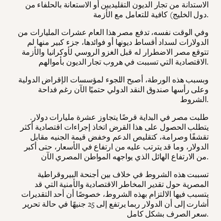
الاستدانة من تجار الديون التقليديين أو الاستعانة بالحلفاء من
دول الخليج) كافية للتعامل مع الأزمة.
وفي الوقت نفسه، تدفع مصر هذا العام عشرات المليارات من
الدولارات لسداد أقساط ديونها أو فوائدها، جزء كبير منها لم
تتوقع مصر الاضطرار له قبل الغزو الروسي لأوكرانيا والأزمة
الاقتصادية التي تسببت في هروب تجار الديون بأموالهم.
وبسبب هذه الورطة، أصبح اللجوء لمؤسسات الإقراض الدولية
وعلى رأسها صندوق النقد الدولي حتميًا الآن رغم فداحة
الشروط.
طلبت مصر في البداية قرضًا يتجاوز عشرة مليارات دولار.
يتطلب الحصول على هذا القرض اتخاذ إجراءات اقتصادية أكثر
تقشفًا وصرامة، كتقليص الدعم وخفض قيمة الجنيه مقابل
الدولار، وما قد يترتب عليه من ارتفاع في الأسعار، حتى أكبر
من الارتفاع الهائل الذي يواجهه المواطن المصري الآن.
تسببت هذه الشروط في خلاف بين أجنحة البيروقراطية
المصرية حول تقدير المخاطر الاقتصادية والأمنية التي قد
يتسبب فيها الالتزام بهذه الشروط، خصوصًا أن أحد التقديرات
أشارت إلى أن الدولار ربما يرتفع إلى 25 جنيهًا في حالة تحرير
سعر الصرف بشكل كامل.