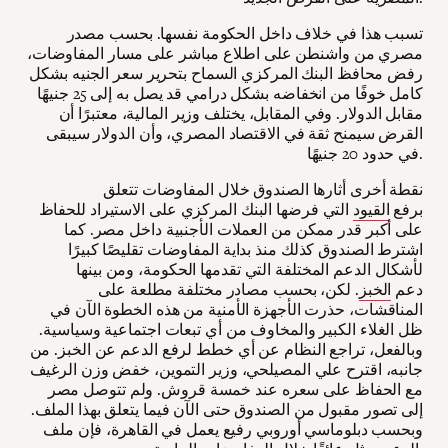
تسبب هذا في خلاف داخل الحكومة نفسها. بحسب مصدر
مصري من واشنطن على اطلاع مباشر على مسار المفاوضات،
رفض محافظ البنك المركزي السماح بتحرير سعر الجنيه بشكل
كامل خوفًا من انخفاضه بشكل درامي قد يصل به إلى 25 جنيهًا
مقابل الدولار. وفي المقابل، يختلف وزير المالية، معتبرًا أن
القرض سيمنح ثقة في الاقتصاد المصري، وأن الدولار سيبقى
في حدود 20 جنيهًا.
نقطة أخرى أثارها الصندوق خلال المفاوضات تتعلق
برفع
القيود
التي فرضها البنك المركزي على الاستيراد للحفاظ
على أكبر قدر ممكن من العملات الأجنبية داخل مصر. كما
اشترط الصندوق كذلك منذ بداية المفاوضات تقليصًا كبيرًا
لأشكال الدعم المختلفة التي تقدمها الحكومة، ومن بينها
دعم
الخبز
. لكن، بحسب مصادر مختلفة مطلعة على
المناقشات، حذرت الأجهزة الأمنية من هذه الخطوة الآن في
ظل الغلاء الكبير والمخاوف من أي تبعات اجتماعية وسياسية.
وبالفعل، تراجع النظام عن أي خطط لرفع الدعم عن الخبز. من
جانبه، اقترح علي المصيلحي، وزير التموين، خفض وزن الرغيف
مع الحفاظ على سعره عند خمسة قروش. ولم تتوصل مصر
إلى تصور مقبول من الصندوق حتى الآن فيما يتعلق بهذا الملف.
وبحسب دبلوماسي أوروبي رفيع يعمل في القاهرة، فإن ملف