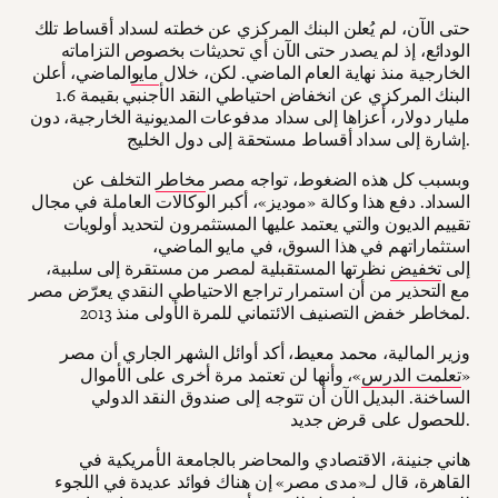
حتى الآن، لم يُعلن البنك المركزي عن خطته لسداد أقساط تلك
الودائع، إذ لم يصدر حتى الآن أي تحديثات بخصوص التزاماته
الخارجية منذ نهاية العام الماضي. لكن، خلال
مايو
الماضي، أعلن
البنك المركزي عن انخفاض احتياطي النقد الأجنبي بقيمة 1.6
مليار دولار، أعزاها إلى سداد مدفوعات المديونية الخارجية، دون
إشارة إلى سداد أقساط مستحقة إلى دول الخليج.
وبسبب كل هذه الضغوط، تواجه مصر
مخاطر
التخلف عن
السداد. دفع هذا وكالة «موديز»، أكبر الوكالات العاملة في مجال
تقييم الديون والتي يعتمد عليها المستثمرون لتحديد أولويات
استثماراتهم في هذا السوق، في مايو الماضي،
إلى
تخفيض
نظرتها المستقبلية لمصر من مستقرة إلى سلبية،
مع التحذير من أن استمرار تراجع الاحتياطي النقدي يعرّض مصر
لمخاطر خفض التصنيف الائتماني للمرة الأولى منذ 2013.
وزير المالية، محمد معيط، أكد أوائل الشهر الجاري أن مصر
«
تعلمت الدرس
»، وأنها لن تعتمد مرة أخرى على الأموال
الساخنة. البديل الآن أن تتوجه إلى صندوق النقد الدولي
للحصول على قرض جديد.
هاني جنينة، الاقتصادي والمحاضر بالجامعة الأمريكية في
القاهرة، قال لـ«مدى مصر» إن هناك فوائد عديدة في اللجوء