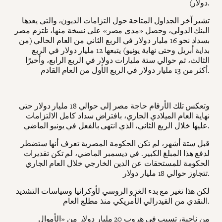
دولار).
تشير آخر الجداول المتاحة حول التزامات الديون، والتي يعدها
البنك الدولي، وحصل «مدى مصر» على نسخة منها، تلتزم مصر
بسداد نحو 16 مليار دولار في الربع الثاني من العام الحالي (من
بداية أبريل وحتى نهاية يونيو) يتبعها 12 مليار دولار في الربع
الثالث، ثم حوالي ستة مليارات دولار في الربع الرابع، وأخيرًا
أكثر من 13 مليار دولار في الربع الأول من العام القادم.
وتعكس تلك الأرقام حاجة مصر إلى حوالي 18 مليار دولار حتى
نهاية العام الميلادي الجاري، بافتراض سداد كامل الالتزامات
عليها خلال الربع الثاني، الذي انتهى بالفعل في يونيو الماضي.
قبل ستة أشهر، لم تكن الحكومة المصرية تعرف أنها ستضطر
لدفع هذا المبلغ الكبير. في ديسمبر الماضي، لم تكن تقديرات
الحكومة للمستحقات عن الدين الخارجي خلال العام الجاري
تتجاوز حوالي 18 مليار دولار.
لكن هذا تغير مع بدء الغزو الروسي لأوكرانيا وسياسات التشديد
النقدي من الفيدرالي الأمريكي منذ مطلع العام.
من ناحية، تسبب في هروب
20 مليار
دولار من «الأموال