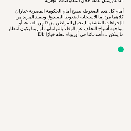
الدعم يمثل عائقًا خلال المفاوضات الجارية.
أمام كل هذه الضغوط، يصبح أمام الحكومة المصرية خياران
كلاهما مر: إما الاستجابة لضغوط الصندوق وتنفيذ المزيد من
الإجراءات التقشفية ليتحمل المواطن مزيدًا من العبء، أو
مواجهة أشباح التخلف عن الوفاء بالتزاماتها. أو ربما يكون انتظار
ما يمكن لـ«أصدقائنا في أوروبا» فعله خيارًا ثالثًا