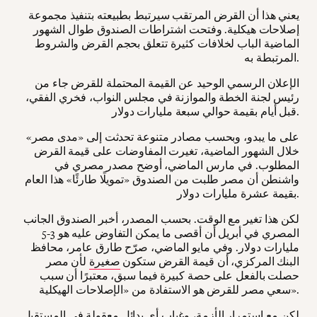
يعني هذا أن القرض المرتقب سيرتبط بطبيعته بتنفيذ مجموعة
إصلاحات هيكلية. وفتحت اشتراطات الصندوق طوال الشهور
الماضية الباب لخلافات كثيرة تتعلق بحجم القرض والشروط
المرتبطة به.
الإعلان الرسمي الوحيد عن القيمة المحتملة للقرض جاء من
رئيس لجنة الخطة والموازنة في مجلس النواب، فخري الفقي،
قبل أيام بقيمة حوالي سبعة مليارات دولار.
على ما يبدو، وبحسب مصادر متنوعة تحدثت إلى «مدى مصر»
خلال الشهور الماضية، تغيرت المفاوضات على قيمة القرض
المطلوب. في مارس الماضي، أوضح مصدر مصري في
واشنطن أن مصر طلبت من الصندوق «تمويلًا طارئًا» هذا العام
بقيمة عشرة مليارات دولار.
لكن هذا تغير مع الوقت. بحسب المصدر، أخبر الصندوق الجانب
المصري في أبريل أن أقصى ما يمكن التفاوض عليه هو 3-5
مليارات دولار. وفي مايو الماضي، صرّح طارق عامر، محافظ
البنك المركزي، أن قيمة القرض ستكون
صغيرة
لأن مصر
حصلت بالفعل على حصة كبيرة فيما سبق، معتبرًا أن سبب
سعي مصر للقرض هو الاستفادة من «الإصلاحات الهيكلية».
لكن مع استمرار الأزمة، وغياب أي بدائل معقولة في المستقبل