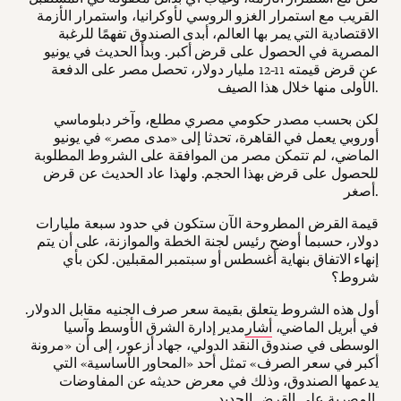
القريب مع استمرار الغزو الروسي لأوكرانيا، واستمرار الأزمة
الاقتصادية التي يمر بها العالم، أبدى الصندوق تفهمًا للرغبة
المصرية في الحصول على قرض أكبر. وبدأ الحديث في يونيو
عن قرض قيمته 11-12 مليار دولار، تحصل مصر على الدفعة
الأولى منها خلال هذا الصيف.
لكن بحسب مصدر حكومي مصري مطلع، وآخر دبلوماسي
أوروبي يعمل في القاهرة، تحدثا إلى «مدى مصر» في يونيو
الماضي، لم تتمكن مصر من الموافقة على الشروط المطلوبة
للحصول على قرض بهذا الحجم. ولهذا عاد الحديث عن قرض
أصغر.
قيمة القرض المطروحة الآن ستكون في حدود سبعة مليارات
دولار، حسبما أوضح رئيس لجنة الخطة والموازنة، على أن يتم
إنهاء الاتفاق بنهاية أغسطس أو سبتمبر المقبلين. لكن بأي
شروط؟
أول هذه الشروط يتعلق بقيمة سعر صرف الجنيه مقابل الدولار.
في أبريل الماضي،
أشار
مدير إدارة الشرق الأوسط وآسيا
الوسطى في صندوق النقد الدولي، جهاد أزعور، إلى أن «مرونة
أكبر في سعر الصرف» تمثل أحد «المحاور الأساسية» التي
يدعمها الصندوق، وذلك في معرض حديثه عن المفاوضات
المصرية على القرض الجديد.