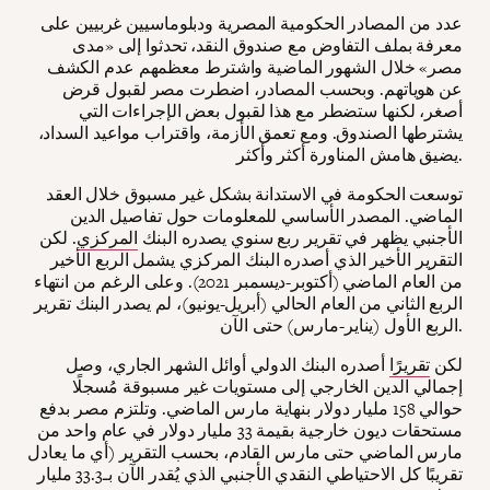
عدد من المصادر الحكومية المصرية ودبلوماسيين غربيين على
معرفة بملف التفاوض مع صندوق النقد، تحدثوا إلى «مدى
مصر» خلال الشهور الماضية واشترط معظمهم عدم الكشف
عن هوياتهم. وبحسب المصادر، اضطرت مصر لقبول قرض
أصغر، لكنها ستضطر مع هذا لقبول بعض الإجراءات التي
يشترطها الصندوق. ومع تعمق الأزمة، واقتراب مواعيد السداد،
يضيق هامش المناورة أكثر وأكثر.
توسعت الحكومة في الاستدانة بشكل غير مسبوق خلال العقد
الماضي. المصدر الأساسي للمعلومات حول تفاصيل الدين
الأجنبي يظهر في تقرير ربع سنوي يصدره البنك
المركزي
. لكن
التقرير الأخير الذي أصدره البنك المركزي يشمل الربع الأخير
من العام الماضي (أكتوبر-ديسمبر 2021). وعلى الرغم من انتهاء
الربع الثاني من العام الحالي (أبريل-يونيو)، لم يصدر البنك تقرير
الربع الأول (يناير-مارس) حتى الآن.
لكن
تقريرًا
أصدره البنك الدولي أوائل الشهر الجاري، وصل
إجمالي الدين الخارجي إلى مستويات غير مسبوقة مُسجلًا
حوالي 158 مليار دولار بنهاية مارس الماضي. وتلتزم مصر بدفع
مستحقات ديون خارجية بقيمة 33 مليار دولار في عام واحد من
مارس الماضي حتى مارس القادم، بحسب التقرير (أي ما يعادل
تقريبًا كل الاحتياطي النقدي الأجنبي الذي يُقدر الآن بـ33.3 مليار