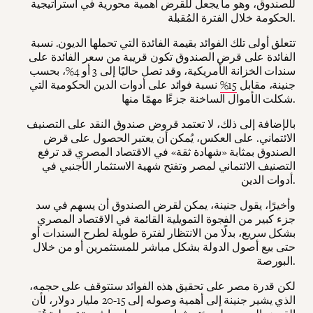
للصندوق، وهو ما يجعل للقرض أهمية محورية في استراتيجية
الحكومة خلال الفترة المُقبلة.
تتعلق أولى تلك الفوائد بقيمة الفائدة التي تحملها الديون. نسبة
الفائدة على قرض الصندوق تكون قريبة من سعر الفائدة على
سندات الخزانة الأمريكية، وقد تصل حاليًا إلى 3 أو 4%، بحسب
جنينة، مقابل
15%
نسبة فوائد على أدوات الدين الحكومية التي
شكلت الأموال الساخنة جزءًا مهمًا منها.
بالإضافة إلى ذلك، لا تعتمد قروض صندوق النقد على التصنيف
الائتماني. على العكس، يُمكن أن يعتبر الحصول على قرض
الصندوق بمثابة «شهادة ثقة» في الاقتصاد المصري قد ترفع
التصنيف الائتماني لمصر وتفتح شهية الاستثمار الأجنبي في
أدوات الدين.
وأخيرًا، يقول جنينة، يمكن لقرض الصندوق أن يسهم في سد
جزء كبير من الفجوة التمويلية القائمة في الاقتصاد المصري
بشكل سريع، بدلًا من الانتظار لفترة طويلة لطرح السندات أو
حتى بيع أصول الدولة بشكل مباشر للمستثمرين أو من خلال
البورصة.
لكن قدرة مصر على تحقيق هذه الفوائد ستتوقف على حجمه،
الذي يشير جنينة إلى أهمية وصوله إلى 15-20 مليار دولار، لأن