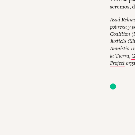
seremos, d
Asad Rehman
pobreza y po
Coalition (
Justicia Cl
Amnistía In
la Tierra,
G
Project
orga