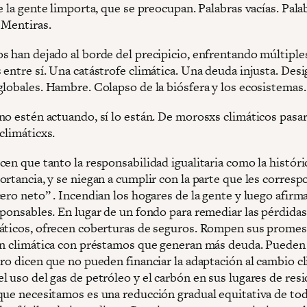
e la gente limporta, que se preocupan. Palabras vacías. Pala
 Mentiras.
 han dejado al borde del precipicio, enfrentando múltiples 
 entre sí. Una catástrofe climática. Una deuda injusta. Des
globales. Hambre. Colapso de la biósfera y los ecosistemas
no estén actuando, sí lo están. De morosxs climáticos pasar
 climáticxs.
en que tanto la responsabilidad igualitaria como la históri
rtancia, y se niegan a cumplir con la parte que les corresp
ero neto” . Incendian los hogares de la gente y luego afirm
ponsables. En lugar de un fondo para remediar las pérdidas
áticos, ofrecen coberturas de seguros. Rompen sus promes
ón climática con préstamos que generan más deuda. Pueden 
ro dicen que no pueden financiar la adaptación al cambio cl
l uso del gas de petróleo y el carbón en sus lugares de res
que necesitamos es una reducción gradual equitativa de tod