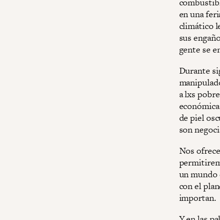
combustibl
en una feri
climático 
sus engaño
gente se en
Durante sig
manipulado
a lxs pobre
económica n
de piel osc
son negoci
Nos ofrece
permitirem
un mundo d
con el pla
importan.
Y en las pa