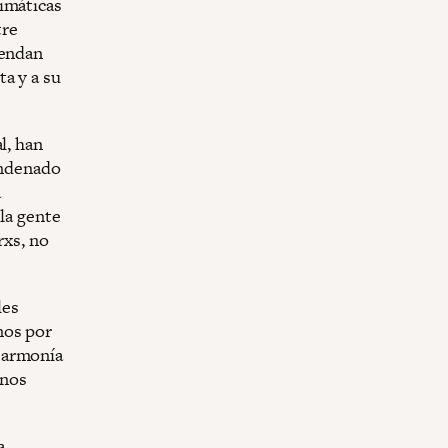
imáticas
tre
vendan
a y a su
l, han
ondenado
a
 la gente
rxs, no
les
mos por
 armonía
anos
a