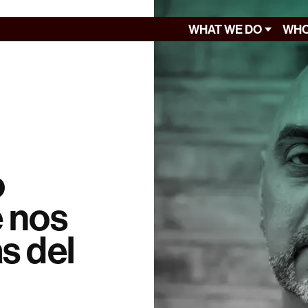
WHAT WE DO
WHO
o
 nos
s del