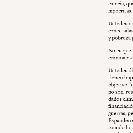
ciencia, qu
hipócritas.
Ustedes nos
conectadas
y pobreza 
No es que 
criminales
Ustedes dic
tienen impo
objetivo “c
no son res
daños clim
financiaci
guerras, pe
Expanden e
cuando lo 