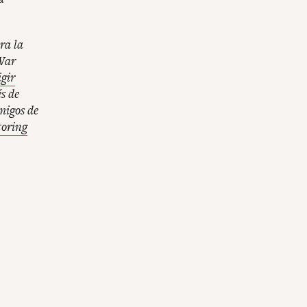
ra la
 War
gir
s de
migos de
oring