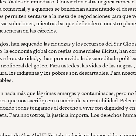
es fósiles de inmediato. Convierten estas negociaciones cl
a comercial, y a quienes se benefician alimentando el desas
les permiten sentarse a la mesa de negociaciones para que 
sas soluciones, mientras lxs que defienden a nuestro planet
cuentran en las cárceles.
los, han saqueado las riquezas y los recursos del Sur Globa
 la economía global con reglas comerciales ilícitas, han c
s a la austeridad, y han promovido la desacreditada polític
eoliberal del goteo. Para ustedes, las vidas de lxs negrxs ,
ura, lxs indígenas y lxs pobres son descartables. Para nosot
ables.
n nada más que lágrimas amargas y contaminadas, pero no 
os que nos sacrifiquen a cambio de su rentabilidad. Pelea
onde todxs tengamos el derecho a vivir con dignidad y en
neta. Para nnosotrxs, la justicia importa. Los derechos hum
labras de Alaa Abd El Fattah: todavía no hemos sido, y nunc