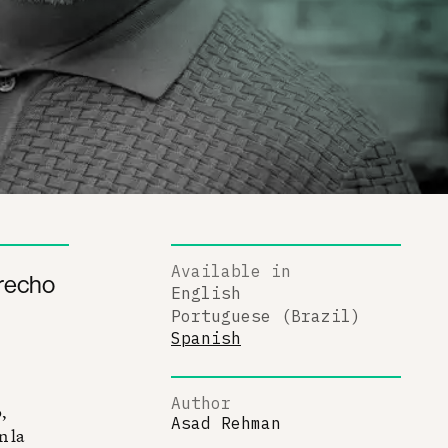
Available in
recho
English
Portuguese (Brazil)
Spanish
Author
,
Asad Rehman
n la