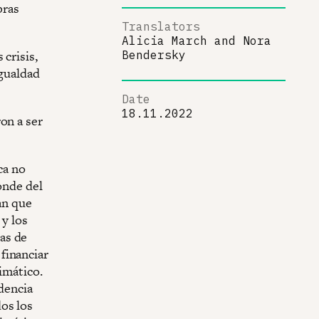
bras
Translators
Alicia March
and
Nora
crisis,
Bendersky
igualdad
.
Date
18.11.2022
on a ser
ca no
onde del
an que
 y los
as de
financiar
imático.
idencia
os los