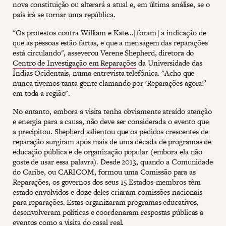
nova constituição ou alterará a atual e, em última análise, se o
país irá se tornar uma república.
"Os protestos contra William e Kate...[foram] a indicação de
que as pessoas estão fartas, e que a mensagem das reparações
está circulando", asseverou Verene Shepherd, diretora do
Centro de Investigação em Reparações
da Universidade das
Índias Ocidentais, numa entrevista telefônica. "Acho que
nunca tivemos tanta gente clamando por 'Reparações agora!’
em toda a região".
No entanto, embora a visita tenha obviamente atraído atenção
e energia para a causa, não deve ser considerada o evento que
a precipitou. Shepherd salientou que os pedidos crescentes de
reparação surgiram após mais de uma década de programas de
educação pública e de organização popular (embora ela não
goste de usar essa palavra). Desde 2013, quando a Comunidade
do Caribe, ou CARICOM, formou uma Comissão para as
Reparações, os governos dos seus 15 Estados-membros têm
estado envolvidos e doze deles criaram comissões nacionais
para reparações. Estas organizaram programas educativos,
desenvolveram políticas e coordenaram respostas públicas a
eventos como a visita do casal real.