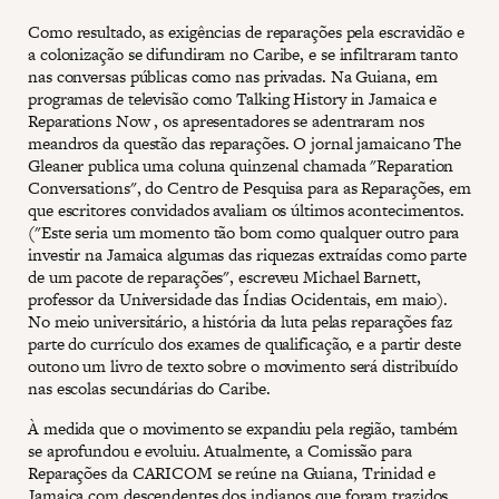
Como resultado, as exigências de reparações pela escravidão e
a colonização se difundiram no Caribe, e se infiltraram tanto
nas conversas públicas como nas privadas. Na Guiana, em
programas de televisão como Talking History in Jamaica e
Reparations Now , os apresentadores se adentraram nos
meandros da questão das reparações. O jornal jamaicano The
Gleaner publica uma coluna quinzenal chamada "Reparation
Conversations", do Centro de Pesquisa para as Reparações, em
que escritores convidados avaliam os últimos acontecimentos.
("Este seria um momento tão bom como qualquer outro para
investir na Jamaica algumas das riquezas extraídas como parte
de um pacote de reparações", escreveu Michael Barnett,
professor da Universidade das Índias Ocidentais, em maio).
No meio universitário, a história da luta pelas reparações faz
parte do currículo dos exames de qualificação, e a partir deste
outono um livro de texto sobre o movimento será distribuído
nas escolas secundárias do Caribe.
À medida que o movimento se expandiu pela região, também
se aprofundou e evoluiu. Atualmente, a Comissão para
Reparações da CARICOM se reúne na Guiana, Trinidad e
Jamaica com descendentes dos indianos que foram trazidos