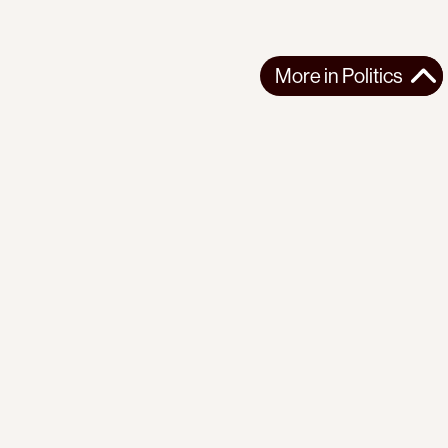
More in
Politics
More in
Politics
EUROPE
POLITICS
2026-07-23
In France, Lawfare Is Used to Silence Pro-Palestine
Lawmaker