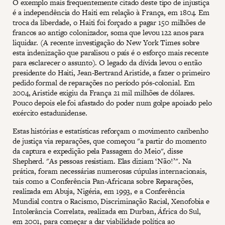
O exemplo mais frequentemente citado deste tipo de injustiça
é a independência do Haiti em relação à França, em 1804. Em
troca da liberdade, o Haiti foi forçado a pagar 150 milhões de
francos ao antigo colonizador, soma que levou 122 anos para
liquidar. (A recente investigação do New York Times sobre
esta indenização que paralisou o país é o esforço mais recente
para esclarecer o assunto). O legado da dívida levou o então
presidente do Haiti, Jean-Bertrand Aristide, a fazer o primeiro
pedido formal de reparações no período pós-colonial. Em
2004, Aristide exigiu da França 21 mil milhões de dólares.
Pouco depois ele foi afastado do poder num golpe apoiado pelo
exército estadunidense.
Estas histórias e estatísticas reforçam o movimento caribenho
de justiça via reparações, que começou "a partir do momento
da captura e expedição pela Passagem do Meio", disse
Shepherd. "As pessoas resistiam. Elas diziam ‘Não!’". Na
prática, foram necessárias numerosas cúpulas internacionais,
tais como a Conferência Pan-Africana sobre Reparações,
realizada em Abuja, Nigéria, em 1993, e a Conferência
Mundial contra o Racismo, Discriminação Racial, Xenofobia e
Intolerância Correlata, realizada em Durban, África do Sul,
em 2001, para começar a dar viabilidade política ao