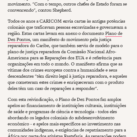
movimento. "Com o tempo, outros chefes de Estado foram se
convencendo", contou Shepherd.
Todos os anos a CARICOM envia cartas às antigas potências
coloniais que traficavam pessoas escravizadas e governavam a
região. Estas cartas levam em anexo o documento
Plano de
Dez Pontos
, um manifesto do movimento pela justiça
reparadora do Caribe, que também serviu de modelo para o
plano de justiça reparadora da Comissão Nacional Afro-
Americana para as Reparações dos EUA e é referência para
organizações em todo o mundo. O manifesto afirma que as
vítimas dos crimes europeus contra a humanidade e seus
descendentes "têm direito legal à justiça reparadora, e aqueles
que cometeram estes crimes e enriqueceram com o produto
deles têm um caso de reparações a responder".
Com esta reivindicação, o Plano de Dez Pontos faz amplos
apelos ao financiamento de instituições culturais, instituições
de saúde e programas de ciência e tecnologia - todos eles
abordando os legados coloniais do subdesenvolvimento
econômico - e apelos mais específicos ao investimento nas
comunidades indígenas, e exigências de repatriamento para a
África por parte dos ativistas Rastafaris. As reparações podem