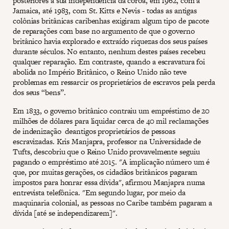
posteriores à sua independência da coroa, em 1962, com a
Jamaica, até 1983, com St. Kitts e Nevis - todas as antigas
colônias britânicas caribenhas exigiram algum tipo de pacote
de reparações com base no argumento de que o governo
britânico havia explorado e extraído riquezas dos seus países
durante séculos. No entanto, nenhum destes países recebeu
qualquer reparação. Em contraste, quando a escravatura foi
abolida no Império Britânico, o Reino Unido não teve
problemas em ressarcir os proprietários de escravos pela perda
dos seus “bens”.
Em 1833, o governo britânico contraiu um empréstimo de 20
milhões de dólares para liquidar cerca de 40 mil reclamações
de indenização deantigos proprietários de pessoas
escravizadas. Kris Manjapra, professor na Universidade de
Tufts, descobriu que o Reino Unido provavelmente seguiu
pagando o empréstimo até 2015. "A implicação número um é
que, por muitas gerações, os cidadãos britânicos pagaram
impostos para honrar essa dívida", afirmou Manjapra numa
entrevista telefônica. "Em segundo lugar, por meio da
maquinaria colonial, as pessoas no Caribe também pagaram a
dívida [até se independizarem]".