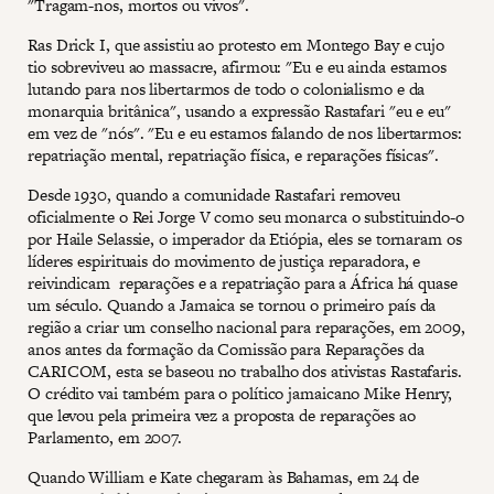
"Tragam-nos, mortos ou vivos".
Ras Drick I, que assistiu ao protesto em Montego Bay e cujo
tio sobreviveu ao massacre, afirmou: "Eu e eu ainda estamos
lutando para nos libertarmos de todo o colonialismo e da
monarquia britânica", usando a expressão Rastafari "eu e eu"
em vez de "nós". "Eu e eu estamos falando de nos libertarmos:
repatriação mental, repatriação física, e reparações físicas".
Desde 1930, quando a comunidade Rastafari removeu
oficialmente o Rei Jorge V como seu monarca o substituindo-o
por Haile Selassie, o imperador da Etiópia, eles se tornaram os
líderes espirituais do movimento de justiça reparadora, e
reivindicam reparações e a repatriação para a África há quase
um século. Quando a Jamaica se tornou o primeiro país da
região a criar um conselho nacional para reparações, em 2009,
anos antes da formação da Comissão para Reparações da
CARICOM, esta se baseou no trabalho dos ativistas Rastafaris.
O crédito vai também para o político jamaicano Mike Henry,
que levou pela primeira vez a proposta de reparações ao
Parlamento, em 2007.
Quando William e Kate chegaram às Bahamas, em 24 de