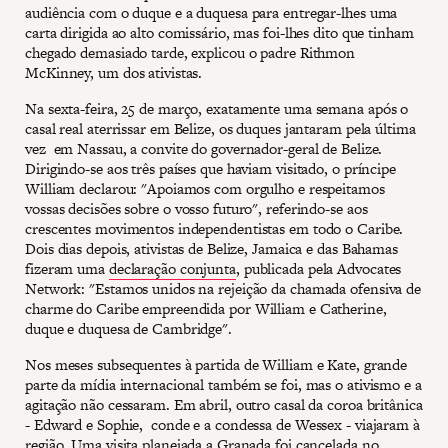
audiência com o duque e a duquesa para entregar-lhes uma
carta dirigida ao alto comissário, mas foi-lhes dito que tinham
chegado demasiado tarde, explicou o padre Rithmon
McKinney, um dos ativistas.
Na sexta-feira, 25 de março, exatamente uma semana após o
casal real aterrissar em Belize, os duques jantaram pela última
vez em Nassau, a convite do governador-geral de Belize.
Dirigindo-se aos três países que haviam visitado, o príncipe
William declarou: "Apoiamos com orgulho e respeitamos
vossas decisões sobre o vosso futuro", referindo-se aos
crescentes movimentos independentistas em todo o Caribe.
Dois dias depois, ativistas de Belize, Jamaica e das Bahamas
fizeram uma
declaração conjunta
, publicada pela Advocates
Network: "Estamos unidos na rejeição da chamada ofensiva de
charme do Caribe empreendida por William e Catherine,
duque e duquesa de Cambridge".
Nos meses subsequentes à partida de William e Kate, grande
parte da mídia internacional também se foi, mas o ativismo e a
agitação não cessaram. Em abril, outro casal da coroa britânica
- Edward e Sophie, conde e a condessa de Wessex - viajaram à
região. Uma visita planejada a Granada foi cancelada no