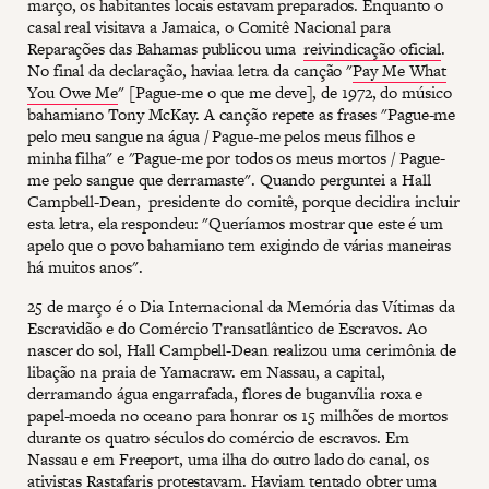
março, os habitantes locais estavam preparados. Enquanto o
casal real visitava a Jamaica, o Comitê Nacional para
Reparações das Bahamas publicou uma
reivindicação oficial
.
No final da declaração, haviaa letra da canção "
Pay Me What
You Owe Me
" [Pague-me o que me deve], de 1972, do músico
bahamiano Tony McKay. A canção repete as frases "Pague-me
pelo meu sangue na água / Pague-me pelos meus filhos e
minha filha" e "Pague-me por todos os meus mortos / Pague-
me pelo sangue que derramaste". Quando perguntei a Hall
Campbell-Dean, presidente do comitê, porque decidira incluir
esta letra, ela respondeu: "Queríamos mostrar que este é um
apelo que o povo bahamiano tem exigindo de várias maneiras
há muitos anos".
25 de março é o Dia Internacional da Memória das Vítimas da
Escravidão e do Comércio Transatlântico de Escravos. Ao
nascer do sol, Hall Campbell-Dean realizou uma cerimônia de
libação na praia de Yamacraw. em Nassau, a capital,
derramando água engarrafada, flores de buganvília roxa e
papel-moeda no oceano para honrar os 15 milhões de mortos
durante os quatro séculos do comércio de escravos. Em
Nassau e em Freeport, uma ilha do outro lado do canal, os
ativistas Rastafaris protestavam. Haviam tentado obter uma