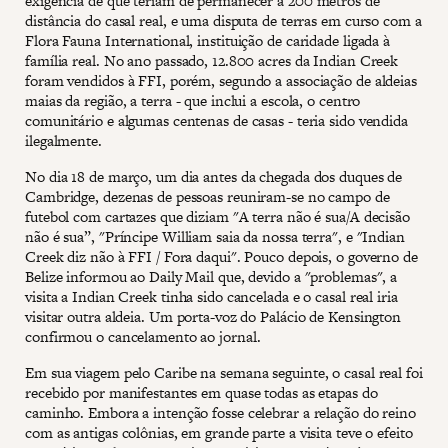
exigência de que teriam de permanecer a 200 metros de
distância do casal real, e uma disputa de terras em curso com a
Flora Fauna International, instituição de caridade ligada à
família real. No ano passado, 12.800 acres da Indian Creek
foram vendidos à FFI, porém, segundo a associação de aldeias
maias da região, a terra - que inclui a escola, o centro
comunitário e algumas centenas de casas - teria sido vendida
ilegalmente.
No dia 18 de março, um dia antes da chegada dos duques de
Cambridge, dezenas de pessoas reuniram-se no campo de
futebol com cartazes que diziam "A terra não é sua/A decisão
não é sua”, "Príncipe William saia da nossa terra", e "Indian
Creek diz não à FFI / Fora daqui". Pouco depois, o governo de
Belize informou ao Daily Mail que, devido a "problemas", a
visita a Indian Creek tinha sido cancelada e o casal real iria
visitar outra aldeia. Um porta-voz do Palácio de Kensington
confirmou o cancelamento ao jornal.
Em sua viagem pelo Caribe na semana seguinte, o casal real foi
recebido por manifestantes em quase todas as etapas do
caminho. Embora a intenção fosse celebrar a relação do reino
com as antigas colônias, em grande parte a visita teve o efeito