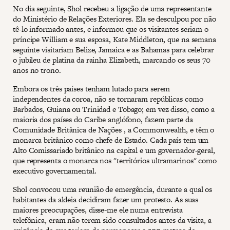
No dia seguinte, Shol recebeu a ligação de uma representante
do Ministério de Relações Exteriores. Ela se desculpou por não
tê-lo informado antes, e informou que os visitantes seriam o
príncipe William e sua esposa, Kate Middleton, que na semana
seguinte visitariam Belize, Jamaica e as Bahamas para celebrar
o jubileu de platina da rainha Elizabeth, marcando os seus 70
anos no trono.
Embora os três países tenham lutado para serem
independentes da coroa, não se tornaram repúblicas como
Barbados, Guiana ou Trinidad e Tobago; em vez disso, como a
maioria dos países do Caribe anglófono, fazem parte da
Comunidade Britânica de Nações , a Commonwealth, e têm o
monarca britânico como chefe de Estado. Cada país tem um
Alto Comissariado britânico na capital e um governador-geral,
que representa o monarca nos "territórios ultramarinos" como
executivo governamental.
Shol convocou uma reunião de emergência, durante a qual os
habitantes da aldeia decidiram fazer um protesto. As suas
maiores preocupações, disse-me ele numa entrevista
telefônica, eram não terem sido consultados antes da visita, a