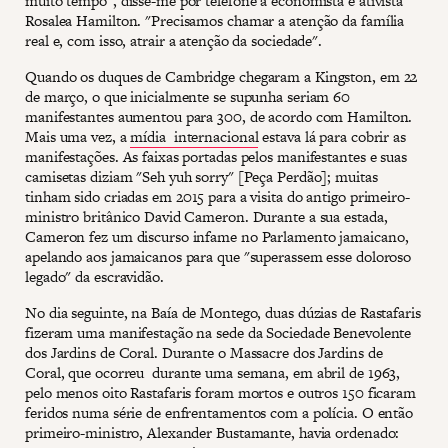
muito tempo", disse-me por telefone a economista e ativista
Rosalea Hamilton. "Precisamos chamar a atenção da família
real e, com isso, atrair a atenção da sociedade".
Quando os duques de Cambridge chegaram a Kingston, em 22
de março, o que inicialmente se supunha seriam 60
manifestantes aumentou para 300, de acordo com Hamilton.
Mais uma vez, a
mídia internacional
estava lá para cobrir as
manifestações. As faixas portadas pelos manifestantes e suas
camisetas diziam "Seh yuh sorry" [Peça Perdão]; muitas
tinham sido criadas em 2015 para a visita do antigo primeiro-
ministro britânico David Cameron. Durante a sua estada,
Cameron fez um discurso infame no Parlamento jamaicano,
apelando aos jamaicanos para que "superassem esse doloroso
legado" da escravidão.
No dia seguinte, na Baía de Montego, duas dúzias de Rastafaris
fizeram uma manifestação na sede da Sociedade Benevolente
dos Jardins de Coral. Durante o Massacre dos Jardins de
Coral, que ocorreu durante uma semana, em abril de 1963,
pelo menos oito Rastafaris foram mortos e outros 150 ficaram
feridos numa série de enfrentamentos com a polícia. O então
primeiro-ministro, Alexander Bustamante, havia ordenado: