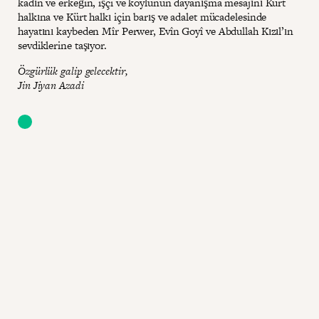
kadın ve erkeğin, işçi ve köylünün dayanışma mesajını Kürt
halkına ve Kürt halkı için barış ve adalet mücadelesinde
hayatını kaybeden Mîr Perwer, Evîn Goyî ve Abdullah Kızıl’ın
sevdiklerine taşıyor.
Özgürlük galip gelecektir,
Jin Jiyan Azadi