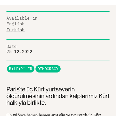
Available in
English
Turkish
Date
25.12.2022
BILDIRILER
DEMOCRACY
Paris’te üç Kürt yurtseverin
öldürülmesinin ardından kalplerimiz Kürt
halkıyla birlikte.
On yıl önce hemen hemen aynı gün ve aynı yerde üç Kürt