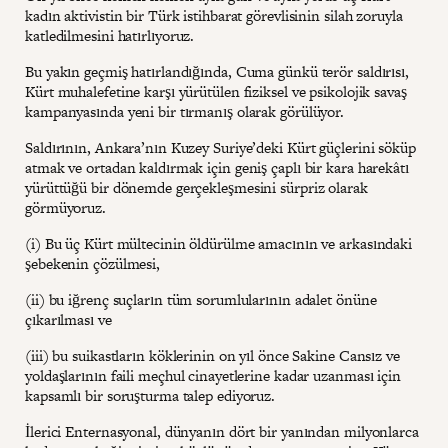
kadın aktivistin bir Türk istihbarat görevlisinin silah zoruyla
katledilmesini hatırlıyoruz.
Bu yakın geçmiş hatırlandığında, Cuma günkü terör saldırısı,
Kürt muhalefetine karşı yürütülen fiziksel ve psikolojik savaş
kampanyasında yeni bir tırmanış olarak görülüyor.
Saldırının, Ankara’nın Kuzey Suriye’deki Kürt güçlerini söküp
atmak ve ortadan kaldırmak için geniş çaplı bir kara harekâtı
yürüttüğü bir dönemde gerçekleşmesini sürpriz olarak
görmüyoruz.
(i) Bu üç Kürt mültecinin öldürülme amacının ve arkasındaki
şebekenin çözülmesi,
(ii) bu iğrenç suçların tüm sorumlularının adalet önüne
çıkarılması ve
(iii) bu suikastların köklerinin on yıl önce Sakine Cansız ve
yoldaşlarının faili meçhul cinayetlerine kadar uzanması için
kapsamlı bir soruşturma talep ediyoruz.
İlerici Enternasyonal, dünyanın dört bir yanından milyonlarca